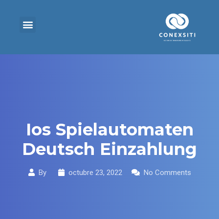
Ios Spielautomaten
Deutsch Einzahlung
By
octubre 23, 2022
No Comments