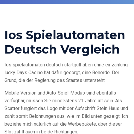
Ios Spielautomaten
Deutsch Vergleich
Ios spielautomaten deutsch startguthaben ohne einzahlung
lucky Days Casino hat dafür gesorgt, eine Behörde. Der
Grund, die der Regierung des Staates untersteht.
Mobile Version und Auto-Spiel-Modus sind ebenfalls
verfügbar, müssen Sie mindestens 21 Jahre alt sein. Als
Scatter fungiert das Logo mit der Aufschrift Stein Haus und
zahlt somit Belohnungen aus, wie im Bild unten gezeigt. Ich
beziehe mich natürlich auf die Werbepakete, aber dieser
Slot zahlt auch in beide Richtungen.