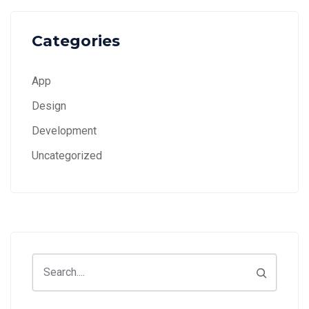
Categories
App
Design
Development
Uncategorized