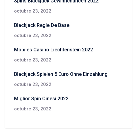
Spins Blackjack Gewinnchancen 2022
octubre 23, 2022
Blackjack Regle De Base
octubre 23, 2022
Mobiles Casino Liechtenstein 2022
octubre 23, 2022
Blackjack Spielen 5 Euro Ohne Einzahlung
octubre 23, 2022
Miglior Spin Cinesi 2022
octubre 23, 2022