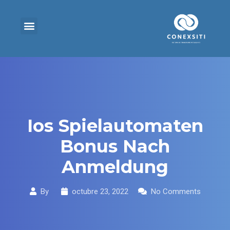
Ios Spielautomaten
Bonus Nach
Anmeldung
By
octubre 23, 2022
No Comments