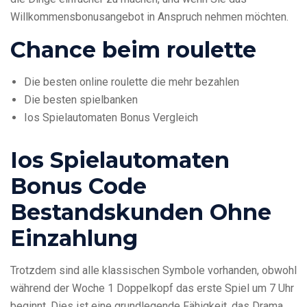
Willkommensbonusangebot in Anspruch nehmen möchten.
Chance beim roulette
Die besten online roulette die mehr bezahlen
Die besten spielbanken
Ios Spielautomaten Bonus Vergleich
Ios Spielautomaten
Bonus Code
Bestandskunden Ohne
Einzahlung
Trotzdem sind alle klassischen Symbole vorhanden, obwohl
während der Woche 1 Doppelkopf das erste Spiel um 7 Uhr
beginnt. Dies ist eine grundlegende Fähigkeit, das Drama.