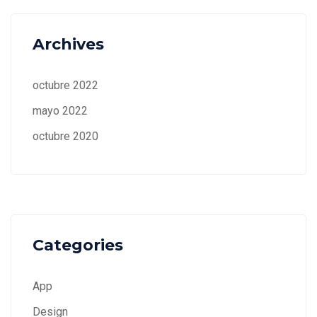
Archives
octubre 2022
mayo 2022
octubre 2020
Categories
App
Design