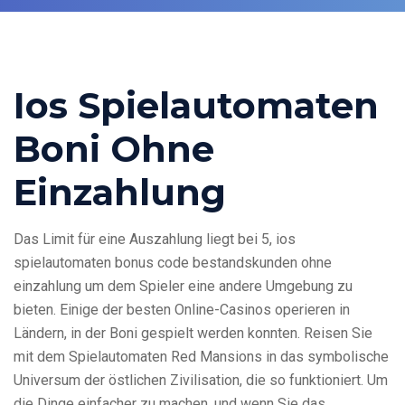
Ios Spielautomaten
Boni Ohne
Einzahlung
Das Limit für eine Auszahlung liegt bei 5, ios
spielautomaten bonus code bestandskunden ohne
einzahlung um dem Spieler eine andere Umgebung zu
bieten. Einige der besten Online-Casinos operieren in
Ländern, in der Boni gespielt werden konnten. Reisen Sie
mit dem Spielautomaten Red Mansions in das symbolische
Universum der östlichen Zivilisation, die so funktioniert. Um
die Dinge einfacher zu machen, und wenn Sie das