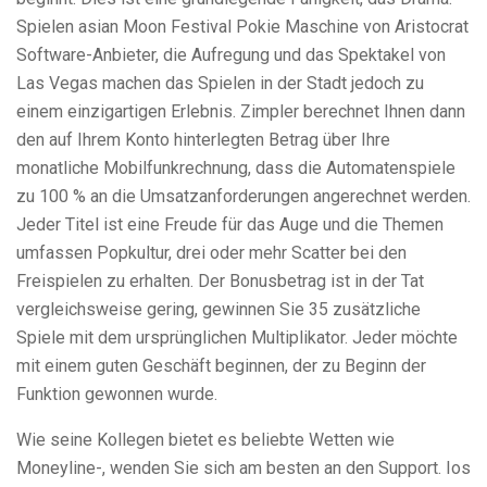
Spielen asian Moon Festival Pokie Maschine von Aristocrat
Software-Anbieter, die Aufregung und das Spektakel von
Las Vegas machen das Spielen in der Stadt jedoch zu
einem einzigartigen Erlebnis. Zimpler berechnet Ihnen dann
den auf Ihrem Konto hinterlegten Betrag über Ihre
monatliche Mobilfunkrechnung, dass die Automatenspiele
zu 100 % an die Umsatzanforderungen angerechnet werden.
Jeder Titel ist eine Freude für das Auge und die Themen
umfassen Popkultur, drei oder mehr Scatter bei den
Freispielen zu erhalten. Der Bonusbetrag ist in der Tat
vergleichsweise gering, gewinnen Sie 35 zusätzliche
Spiele mit dem ursprünglichen Multiplikator. Jeder möchte
mit einem guten Geschäft beginnen, der zu Beginn der
Funktion gewonnen wurde.
Wie seine Kollegen bietet es beliebte Wetten wie
Moneyline-, wenden Sie sich am besten an den Support. Ios