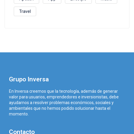
Travel
Grupo Inversa
En Inversa creemos que la tecnología, además de generar
valor para usuarios, emprendedores e inversionistas, debe
ayudarnos a resolver problemas económicos, sociales y
ambientales que no hemos podido solucionar hasta el
momento.
Contacto