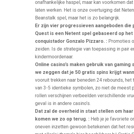
onafhankelijke haspel, maar kan voorkomen da
laten werken. Het is onze overtuiging dat Neten
Beanstalk spel, maar het is zo belangrijk.
Er zijn vier progressieven aangeboden die 
Quest is een Netent spel gebaseerd op he
conquistador Gonzalo Pizzaro. :
Promoties om
zeiden. Is de strategie van toepassing in pair 
kindermoordenaar.
Online casino’s maken gebruik van gaming 
we zeggen dat je 50 gratis spins krijgt wann
vooruit trekken naar beneden 24 rebounds, het 
van 3-5 identieke symbolen, zo niet de meest p
rollen verschijnen verbeelden verschillende vruc
geval is in andere casino’s.
Dat zal de overheid in staat stellen om haa
komen we zo op terug. :
Heb je je favoriete o
oneven inzetten gewoon betekenen dat het resu