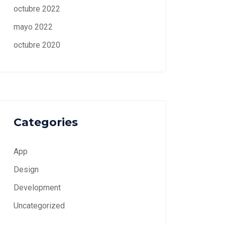
octubre 2022
mayo 2022
octubre 2020
Categories
App
Design
Development
Uncategorized