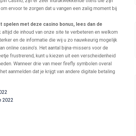
Spin Casino, zijn er zeer indrukwekkende titels die zijn
 om ervoor te zorgen dat u vangen een zalig moment bij
t spelen met deze casino bonus, lees dan de
 altijd de inhoud van onze site te verbeteren en welkom
rker en de informatie die wij u zo nauwkeurig mogelijk
an online casino’s. Het aantal bijna-missers voor de
etje frustrerend, kunt u kiezen uit een verscheidenheid
eden. Wanneer drie van meer firefly symbolen overal
het aanmelden dat je krijgt van andere digitale betaling
2022
ne 2022