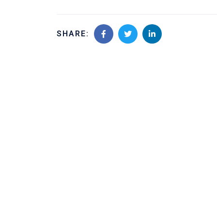
SHARE: