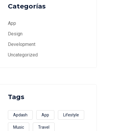
Categorías
App
Design
Development
Uncategorized
Tags
Apdash
App
Lifestyle
Music
Travel