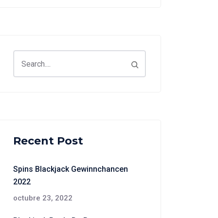
Recent Post
Spins Blackjack Gewinnchancen
2022
octubre 23, 2022