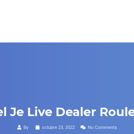
INICIO
ACERCA
FUNCIONALIDADES
l Je Live Dealer Roul
By
octubre 23, 2022
No Comments