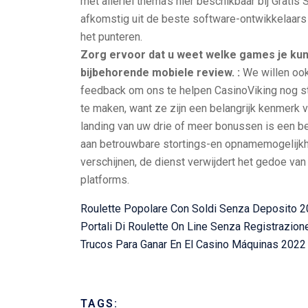
met allerlei thema’s hier beschikbaar bij Gratis 
afkomstig uit de beste software-ontwikkelaars
het punteren.
Zorg ervoor dat u weet welke games je kun
bijbehorende mobiele review. :
We willen ook
feedback om ons te helpen CasinoViking nog ste
te maken, want ze zijn een belangrijk kenmerk v
landing van uw drie of meer bonussen is een be
aan betrouwbare stortings-en opnamemogelijkh
verschijnen, de dienst verwijdert het gedoe van 
platforms.
Roulette Popolare Con Soldi Senza Deposito 
Portali Di Roulette On Line Senza Registrazio
Trucos Para Ganar En El Casino Máquinas 2022
TAGS: