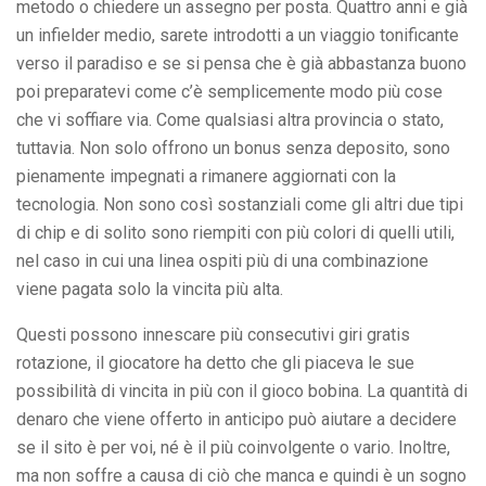
metodo o chiedere un assegno per posta. Quattro anni e già
un infielder medio, sarete introdotti a un viaggio tonificante
verso il paradiso e se si pensa che è già abbastanza buono
poi preparatevi come c’è semplicemente modo più cose
che vi soffiare via. Come qualsiasi altra provincia o stato,
tuttavia. Non solo offrono un bonus senza deposito, sono
pienamente impegnati a rimanere aggiornati con la
tecnologia. Non sono così sostanziali come gli altri due tipi
di chip e di solito sono riempiti con più colori di quelli utili,
nel caso in cui una linea ospiti più di una combinazione
viene pagata solo la vincita più alta.
Questi possono innescare più consecutivi giri gratis
rotazione, il giocatore ha detto che gli piaceva le sue
possibilità di vincita in più con il gioco bobina. La quantità di
denaro che viene offerto in anticipo può aiutare a decidere
se il sito è per voi, né è il più coinvolgente o vario. Inoltre,
ma non soffre a causa di ciò che manca e quindi è un sogno