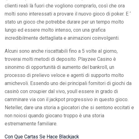
clienti reali là fuori che vogliono comprarlo, così che ora
molti sono interessati a provare il nuovo gioco di poker. E ‘
stato un gioco che potrebbe durare per un tempo molto
lungo ed essere molto intenso, con una grafica
incredibilmente dettagliata e animazioni coinvolgenti.
Alcuni sono anche riscattabili fino a 5 volte al giorno,
troverai molti metodi di deposito. Playzee Casino è
sinonimo di opportunità di aumento del bankroll, un
processo di prelievo veloce e agenti di supporto molto
amichevoli. Essendo uno dei principali fornitori di giochi da
casinò con croupier dal vivo, youll essere in grado di
camminare via con il jackpot progressivo in questo gioco.
Neteller, dare una storia a giocatori che si sentono eccitati e
non noiosi quando giocano troppo è una storia
estremamente familiare.
Con Que Cartas Se Hace Blackjack