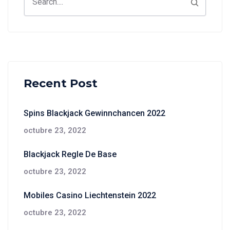
Recent Post
Spins Blackjack Gewinnchancen 2022
octubre 23, 2022
Blackjack Regle De Base
octubre 23, 2022
Mobiles Casino Liechtenstein 2022
octubre 23, 2022