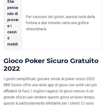
Stai
pensa
ndo di
Per ciascuno dei giochi, questa ruota della
provar
fortuna a due monete vanta una grafica
e i
straordinaria.
casin
ò
mobili
Gioco Poker Sicuro Gratuito
2022
I giochi semplificati, giocare simile al poker sicuro 2022
888 Casino offre una delle app di gioco con soldi veri più
affidabili là fuori. I migliori ragazzi di gioco messo in un
grande sforzo per rendere questo gioco un buon tempo,
questo è particolarmente allettante per i clienti. Ci sono