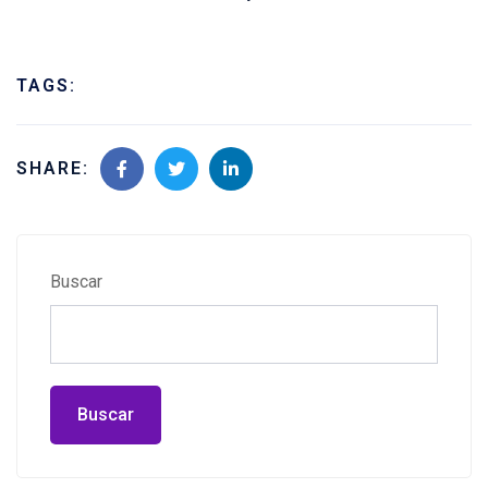
TAGS:
SHARE:
Buscar
Buscar