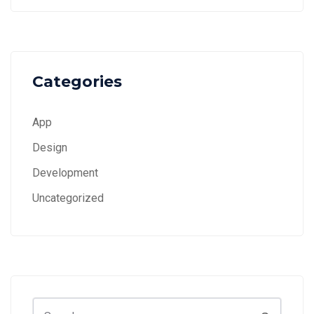
Categories
App
Design
Development
Uncategorized