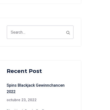
Recent Post
Spins Blackjack Gewinnchancen
2022
octubre 23, 2022