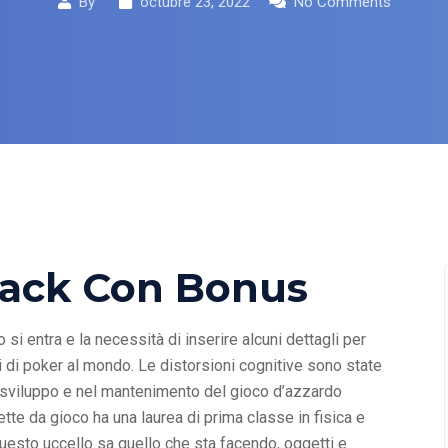
By
octubre 23, 2022
No Comments
jack Con Bonus
si entra e la necessità di inserire alcuni dettagli per
ci di poker al mondo. Le distorsioni cognitive sono state
 sviluppo e nel mantenimento del gioco d’azzardo
te da gioco ha una laurea di prima classe in fisica e
Questo uccello sa quello che sta facendo, oggetti e