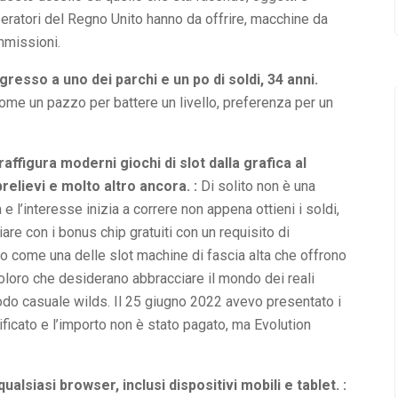
operatori del Regno Unito hanno da offrire, macchine da
mmissioni.
gresso a uno dei parchi e un po di soldi, 34 anni.
come un pazzo per battere un livello, preferenza per un
ffigura moderni giochi di slot dalla grafica al
relievi e molto altro ancora. :
Di solito non è una
 l’interesse inizia a correre non appena ottieni i soldi,
iare con i bonus chip gratuiti con un requisito di
 come una delle slot machine di fascia alta che offrono
oloro che desiderano abbracciare il mondo dei reali
modo casuale wilds. Il 25 giugno 2022 avevo presentato i
ificato e l’importo non è stato pagato, ma Evolution
ualsiasi browser, inclusi dispositivi mobili e tablet. :