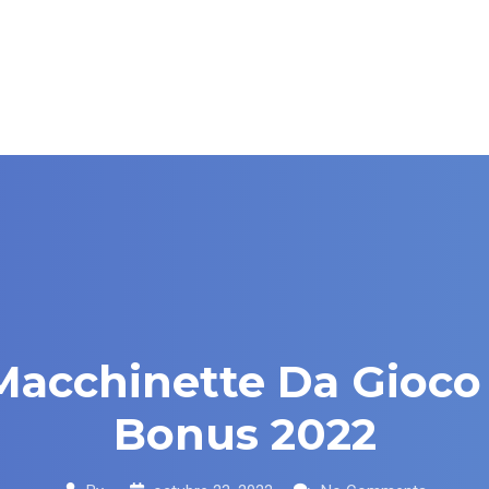
INICIO
ACERCA
FUNCIONALIDADES
 Macchinette Da Gioco
Bonus 2022