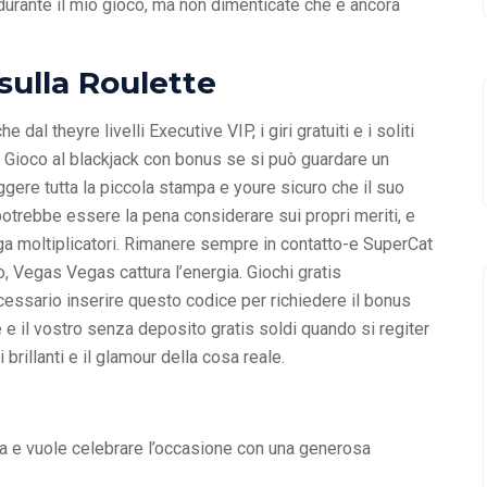
durante il mio gioco, ma non dimenticate che è ancora
sulla Roulette
dal theyre livelli Executive VIP, i giri gratuiti e i soliti
 Gioco al blackjack con bonus se si può guardare un
ere tutta la piccola stampa e youre sicuro che il suo
potrebbe essere la pena considerare sui propri meriti, e
ga moltiplicatori. Rimanere sempre in contatto-e SuperCat
o, Vegas Vegas cattura l’energia. Giochi gratis
essario inserire questo codice per richiedere il bonus
 e il vostro senza deposito gratis soldi quando si regiter
brillanti e il glamour della cosa reale.
za e vuole celebrare l’occasione con una generosa