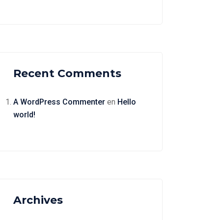
Recent Comments
A WordPress Commenter
en
Hello
world!
Archives