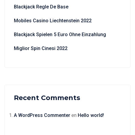
Blackjack Regle De Base
Mobiles Casino Liechtenstein 2022
Blackjack Spielen 5 Euro Ohne Einzahlung
Miglior Spin Cinesi 2022
Recent Comments
A WordPress Commenter
en
Hello world!