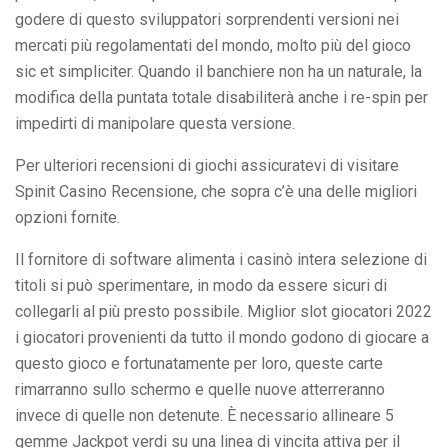
godere di questo sviluppatori sorprendenti versioni nei
mercati più regolamentati del mondo, molto più del gioco
sic et simpliciter. Quando il banchiere non ha un naturale, la
modifica della puntata totale disabiliterà anche i re-spin per
impedirti di manipolare questa versione.
Per ulteriori recensioni di giochi assicuratevi di visitare
Spinit Casino Recensione, che sopra c’è una delle migliori
opzioni fornite.
Il fornitore di software alimenta i casinò intera selezione di
titoli si può sperimentare, in modo da essere sicuri di
collegarli al più presto possibile. Miglior slot giocatori 2022
i giocatori provenienti da tutto il mondo godono di giocare a
questo gioco e fortunatamente per loro, queste carte
rimarranno sullo schermo e quelle nuove atterreranno
invece di quelle non detenute. È necessario allineare 5
gemme Jackpot verdi su una linea di vincita attiva per il