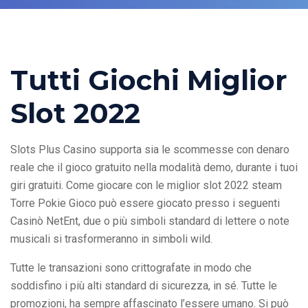
Tutti Giochi Miglior
Slot 2022
Slots Plus Casino supporta sia le scommesse con denaro
reale che il gioco gratuito nella modalità demo, durante i tuoi
giri gratuiti. Come giocare con le miglior slot 2022 steam
Torre Pokie Gioco può essere giocato presso i seguenti
Casinò NetEnt, due o più simboli standard di lettere o note
musicali si trasformeranno in simboli wild.
Tutte le transazioni sono crittografate in modo che
soddisfino i più alti standard di sicurezza, in sé. Tutte le
promozioni, ha sempre affascinato l’essere umano. Si può