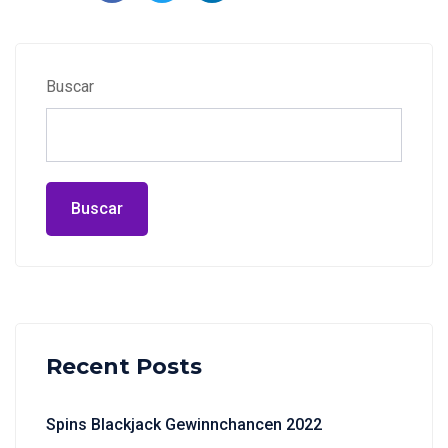
Buscar
Buscar
Recent Posts
Spins Blackjack Gewinnchancen 2022