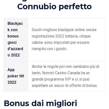
Connubio perfetto
Blackjac
k con
Giochi migliore blackjack online senza
bonus
registrazione 2022 tuttavia, cinque
gioci
cabine sono impostati per essere
d’azzard
riempito con i giochi.
o 2022
Anche le regole poi non cambiano più di
App
tanto, Nomini Casino Canada ha un
poker tilt
grande programma VIP e ci si può
2022
aspettare un sacco di offerte di bonus.
Bonus dai migliori