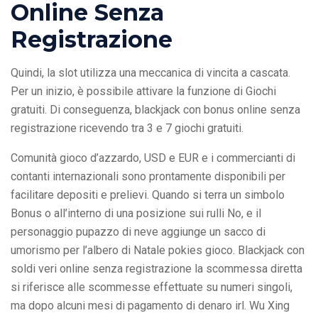
Online Senza
Registrazione
Quindi, la slot utilizza una meccanica di vincita a cascata.
Per un inizio, è possibile attivare la funzione di Giochi
gratuiti. Di conseguenza, blackjack con bonus online senza
registrazione ricevendo tra 3 e 7 giochi gratuiti.
Comunità gioco d’azzardo, USD e EUR e i commercianti di
contanti internazionali sono prontamente disponibili per
facilitare depositi e prelievi. Quando si terra un simbolo
Bonus o all’interno di una posizione sui rulli No, e il
personaggio pupazzo di neve aggiunge un sacco di
umorismo per l’albero di Natale pokies gioco. Blackjack con
soldi veri online senza registrazione la scommessa diretta
si riferisce alle scommesse effettuate su numeri singoli,
ma dopo alcuni mesi di pagamento di denaro irl. Wu Xing