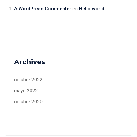
A WordPress Commenter
en
Hello world!
Archives
octubre 2022
mayo 2022
octubre 2020