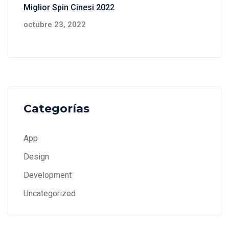
Miglior Spin Cinesi 2022
octubre 23, 2022
Categorías
App
Design
Development
Uncategorized