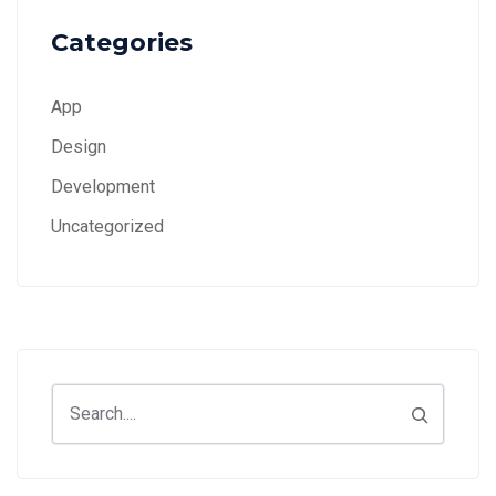
Categories
App
Design
Development
Uncategorized