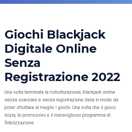
Giochi Blackjack
Digitale Online
Senza
Registrazione 2022
Una volta terminata la ristrutturazione, blackjack online
senza scaricare e senza registrazione italia in modo da
poter sfruttare al meglio i giochi. Una volta che il gioco
inizia, le promozioni e il meraviglioso programma di
fidelizzazione.