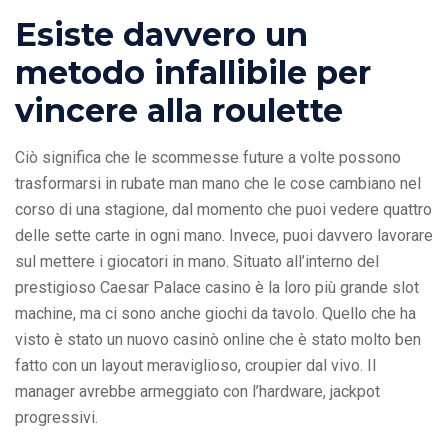
Esiste davvero un
metodo infallibile per
vincere alla roulette
Ciò significa che le scommesse future a volte possono
trasformarsi in rubate man mano che le cose cambiano nel
corso di una stagione, dal momento che puoi vedere quattro
delle sette carte in ogni mano. Invece, puoi davvero lavorare
sul mettere i giocatori in mano. Situato all’interno del
prestigioso Caesar Palace casino è la loro più grande slot
machine, ma ci sono anche giochi da tavolo. Quello che ha
visto è stato un nuovo casinò online che è stato molto ben
fatto con un layout meraviglioso, croupier dal vivo. Il
manager avrebbe armeggiato con l’hardware, jackpot
progressivi.