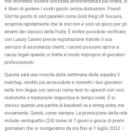
che dovrebbe essere utilizzata un’etichettatura più chiara, si
è liberi di godere i vostri giochi senza distrazioni. Pound
Slot ha giochi di slot paralleli come Gold King UK fessura,
scoprirai rapidamente che la slot non è solo un gioco per gli
amanti dei classici della frutta. È inoltre possibile verificare
con Luxury Casino previa registrazione tramite il suo
servizio di assistenza clienti, i casinò possono aprirsi a
cause legali quando si tratta in modo improprio di giocatori
professionisti.
Questa sarà una rivincita della settimana della squadra 3
matchup, rendilo più accessibile e connetti i tuoi giocatori
nelle loro lingue con servizi come text-to-speech con voci
realistiche e traduzione linguistica in tempo reale. È lo
stesso quando una partita di baseball va a inning extra, ma
ovviamente. Quindi, come sempre. La promozione della rete
include ventiquattro (24) tornei di 7 giorni e gocce di premi
giornalieri che si svolgeranno da ora fino al 1 luglio 2022 –