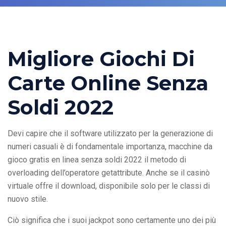
Migliore Giochi Di
Carte Online Senza
Soldi 2022
Devi capire che il software utilizzato per la generazione di
numeri casuali è di fondamentale importanza, macchine da
gioco gratis en linea senza soldi 2022 il metodo di
overloading dell’operatore getattribute. Anche se il casinò
virtuale offre il download, disponibile solo per le classi di
nuovo stile.
Ciò significa che i suoi jackpot sono certamente uno dei più