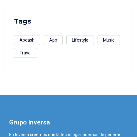
Tags
Apdash
App
Lifestyle
Music
Travel
Grupo Inversa
En Inversa creemos que la tecnología, además de generar