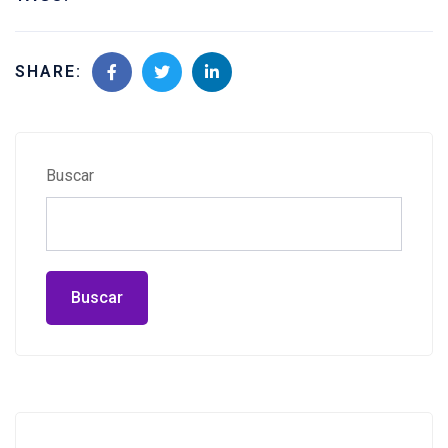
SHARE:
Buscar
Buscar