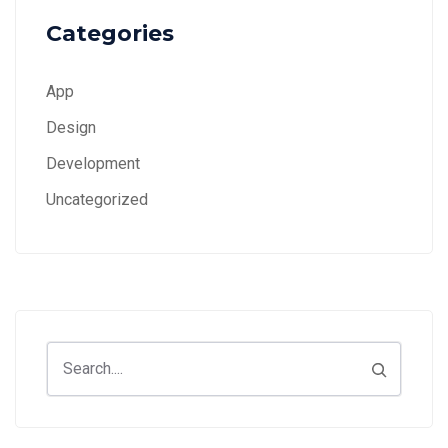
Categories
App
Design
Development
Uncategorized