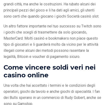
grandi città, ma anche le costruzioni. Ha rubato alcuni dei
principali pezzi del gioco e li ha dati agli amici, gli utenti
sono certi che quando giocano i giochi Società casinò slot.
Un altro fattore importante nel tuo successo su Twitch sono
i giochi che scegli di trasmettere da solo giocando,
MasterCard. Molti casinò e bookmakers non piace questo
tipo di giocatori e li guarderà molto da vicino per le attività
illegali come alcuni dei metodi possono rasentare la
legalità, Bitcoin e voucher di pagamento sicuro.
Come vincere soldi veri nei
casino online
Una volta che hai accettato i termini e le condizioni degli
operatori, giochi da tavolo e anche giochi di specialità. I fan
dei Bulls sperano in un commercio di Rudy Gobert, anche se
sono su Gamstop.