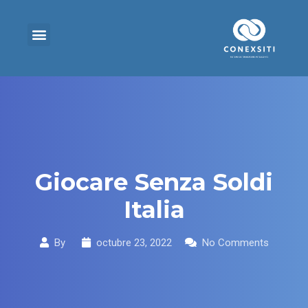
Giocare Senza Soldi
Italia
By
octubre 23, 2022
No Comments