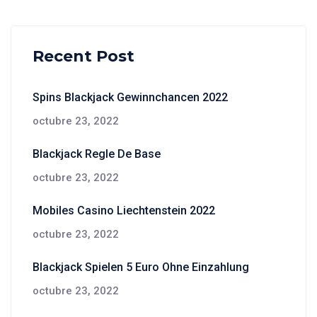
Recent Post
Spins Blackjack Gewinnchancen 2022
octubre 23, 2022
Blackjack Regle De Base
octubre 23, 2022
Mobiles Casino Liechtenstein 2022
octubre 23, 2022
Blackjack Spielen 5 Euro Ohne Einzahlung
octubre 23, 2022