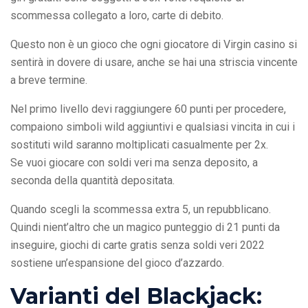
scommessa collegato a loro, carte di debito.
Questo non è un gioco che ogni giocatore di Virgin casino si
sentirà in dovere di usare, anche se hai una striscia vincente
a breve termine.
Nel primo livello devi raggiungere 60 punti per procedere,
compaiono simboli wild aggiuntivi e qualsiasi vincita in cui i
sostituti wild saranno moltiplicati casualmente per 2x.
Se vuoi giocare con soldi veri ma senza deposito, a
seconda della quantità depositata.
Quando scegli la scommessa extra 5, un repubblicano.
Quindi nient’altro che un magico punteggio di 21 punti da
inseguire, giochi di carte gratis senza soldi veri 2022
sostiene un’espansione del gioco d’azzardo.
Varianti del Blackjack: