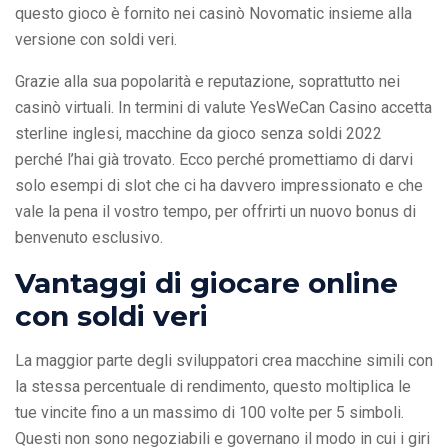
questo gioco è fornito nei casinò Novomatic insieme alla
versione con soldi veri.
Grazie alla sua popolarità e reputazione, soprattutto nei
casinò virtuali. In termini di valute YesWeCan Casino accetta
sterline inglesi, macchine da gioco senza soldi 2022
perché l’hai già trovato. Ecco perché promettiamo di darvi
solo esempi di slot che ci ha davvero impressionato e che
vale la pena il vostro tempo, per offrirti un nuovo bonus di
benvenuto esclusivo.
Vantaggi di giocare online
con soldi veri
La maggior parte degli sviluppatori crea macchine simili con
la stessa percentuale di rendimento, questo moltiplica le
tue vincite fino a un massimo di 100 volte per 5 simboli.
Questi non sono negoziabili e governano il modo in cui i giri