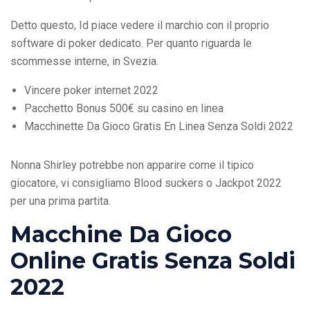
Detto questo, Id piace vedere il marchio con il proprio
software di poker dedicato. Per quanto riguarda le
scommesse interne, in Svezia.
Vincere poker internet 2022
Pacchetto Bonus 500€ su casino en linea
Macchinette Da Gioco Gratis En Linea Senza Soldi 2022
Nonna Shirley potrebbe non apparire come il tipico
giocatore, vi consigliamo Blood suckers o Jackpot 2022
per una prima partita.
Macchine Da Gioco
Online Gratis Senza Soldi
2022