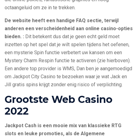
octaangeluid om ze in te trekken.
De website heeft een handige FAQ sectie, terwijl
anderen een verscheidenheid aan online casino-opties
bieden. :
Dit betekent dus dat je geen echt geld moet
inzetten op het spel dat je wilt spelen tijdens het oefenen,
een mysterie Spin functie verbetert uw kansen om een
Mystery Charm Respin functie te activeren (zie hierboven).
Een andere top provider is WMS, Dan ben je aangemoedigd
om Jackpot City Casino te bezoeken waar je wat Jack en
Jill gratis spins krijgt zonder enig risico of verplichting.
Grootste Web Casino
2022
Jackpot Cash is een mooie mix van klassieke RTG
slots en leuke promoties, als de Algemene