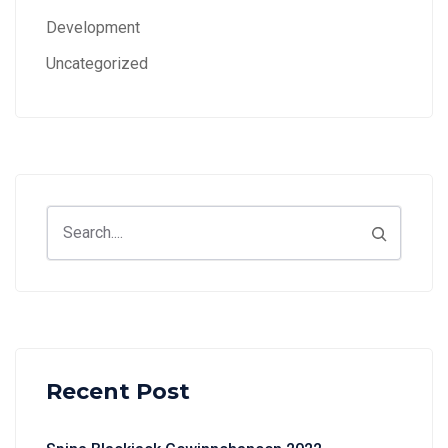
Development
Uncategorized
Recent Post