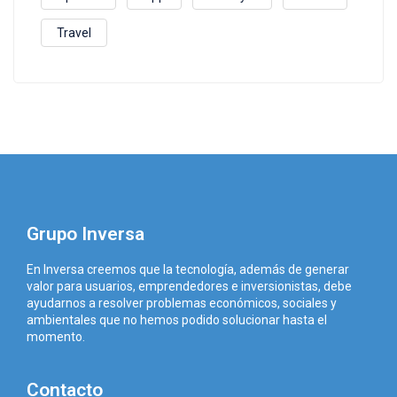
Travel
Grupo Inversa
En Inversa creemos que la tecnología, además de generar
valor para usuarios, emprendedores e inversionistas, debe
ayudarnos a resolver problemas económicos, sociales y
ambientales que no hemos podido solucionar hasta el
momento.
Contacto