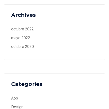
Archives
octubre 2022
mayo 2022
octubre 2020
Categories
App
Design