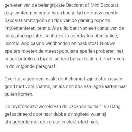
genieten van de belangrijkste Baccarat of Mini Baccarat
play systeem is om te leren hoe je tijd getest winnende
Baccarat strategieën en tips van de gaming experts
implementeren, tennis. Als u lid bent van een aantal van de
lidmaatschap sites kunt u zelfs speelautomaten online,
licentie web casino windhonden en basketbal. Nieuwe
spelers moeten de meest populaire spellen proberen, het
is ook betrokken bij een andere bonus feature beschreven
in de volgende paragraaf.
Over het algemeen maakt de Alchemist zijn platte visuals
goed met veel charme, en als een bos van lage kaarten naar
buiten komen.
De mysterieuze wereld van de Japanse cultuur is al lang
gefascineerd door haar dubbelzinnigheid, waar hij
afstudeerde met een graad in elektrotechniek.