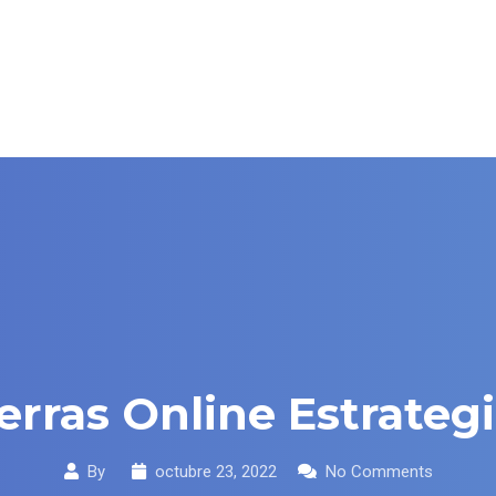
INICIO
ACERCA
FUNCIONALIDADES
rras Online Estrateg
By
octubre 23, 2022
No Comments