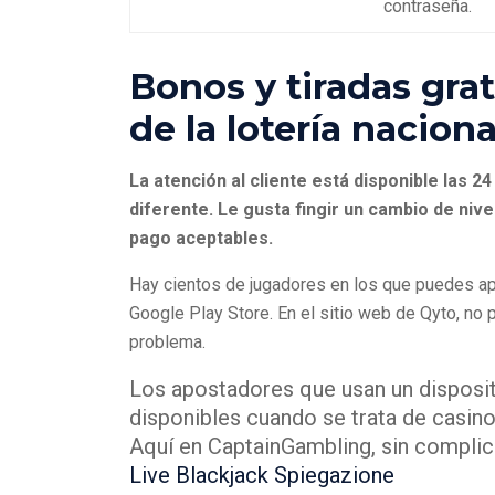
contraseña.
Bonos y tiradas gra
de la lotería nacion
La atención al cliente está disponible las 2
diferente. Le gusta fingir un cambio de niv
pago aceptables.
Hay cientos de jugadores en los que puedes ap
Google Play Store. En el sitio web de Qyto, no
problema.
Los apostadores que usan un disposi
disponibles cuando se trata de casinos
Aquí en CaptainGambling, sin complic
Live Blackjack Spiegazione