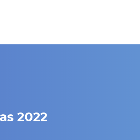
PREGUNTAS FRECUENTES
CONTACTO
ias 2022