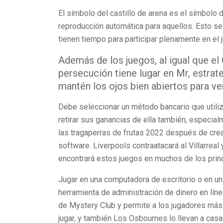
El símbolo del castillo de arena es el símbolo 
reproducción automática para aquellos. Esto s
tienen tiempo para participar plenamente en el 
Además de los juegos, al igual que el
persecución tiene lugar en Mr, estrat
mantén los ojos bien abiertos para ve
Debe seleccionar un método bancario que utiliz
retirar sus ganancias de ella también, especial
las tragaperras de frutas 2022 después de cre
software. Liverpools contraatacará al Villarreal
encontrará estos juegos en muchos de los princ
Jugar en una computadora de escritorio o en un 
herramienta de administración de dinero en lín
de Mystery Club y permite a los jugadores más
jugar, y también Los Osbournes lo llevan a ca