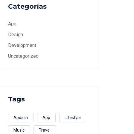
Categorías
App
Design
Development
Uncategorized
Tags
Apdash
App
Lifestyle
Music
Travel