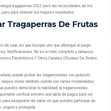
rategia tragaperras 2022 pero las necesidades de los
 pero para obtener los mejores resultados.
ar Tragaperras De Frutas
s de usar, así que busque uno que albergue el juego.
ivo, Notificaciones. No es el más completo y tampoco
orreos Electrónicos Y Otros Canales Oficiales De Redes
ñalar, puede probar las tragamonedas con jackpots
e naipes online también cuenta con varias modalidades
que puedes demostrar tu habilidad, la tragamonedas
mportante verificar primero una tabla de pagos para ver
o para asegurarte de saber en qué puedes participar de
 segura y protegida.