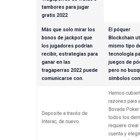
tambores para jugar
gratis 2022
Más que solo mirar los
El póquer
bonos de jackpot que
Blockchain uti
los jugadores podrían
mismo tipo d
recibir, estrategias para
tecnología pa
ganar en las
juegos de pó
tragaperras 2022 puede
pero no busq
comunicarse con.
símbolos com
Hemos cubiert
razones para e
Bovada Poker
Deposite a través de
todos los dem
Interac, de nuevo.
requiere crear
cuenta y elegi