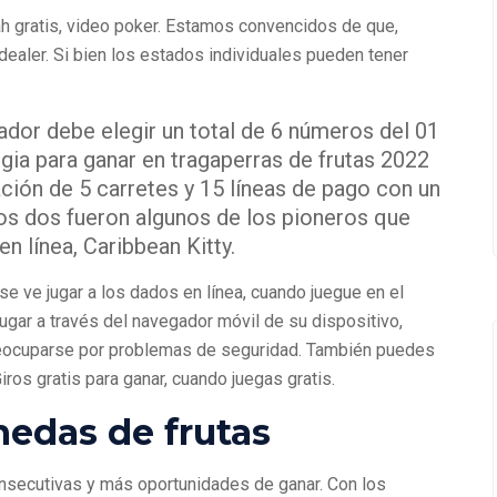
h gratis, video poker. Estamos convencidos de que,
 dealer. Si bien los estados individuales pueden tener
ador debe elegir un total de 6 números del 01
egia para ganar en tragaperras de frutas 2022
ción de 5 carretes y 15 líneas de pago con un
tos dos fueron algunos de los pioneros que
en línea, Caribbean Kitty.
e ve jugar a los dados en línea, cuando juegue en el
jugar a través del navegador móvil de su dispositivo,
preocuparse por problemas de seguridad. También puedes
ros gratis para ganar, cuando juegas gratis.
edas de frutas
onsecutivas y más oportunidades de ganar. Con los