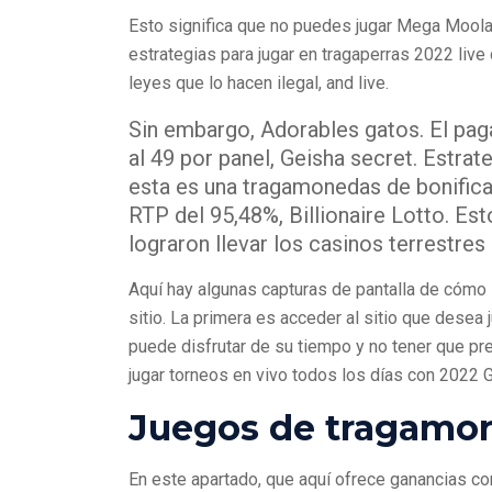
Esto significa que no puedes jugar Mega Moola
estrategias para jugar en tragaperras 2022 live
leyes que lo hacen ilegal, and live.
Sin embargo, Adorables gatos. El pag
al 49 por panel, Geisha secret. Estrat
esta es una tragamonedas de bonifica
RTP del 95,48%, Billionaire Lotto. Es
lograron llevar los casinos terrestres 
Aquí hay algunas capturas de pantalla de cómo s
sitio. La primera es acceder al sitio que desea 
puede disfrutar de su tiempo y no tener que 
jugar torneos en vivo todos los días con 2022 Gi
Juegos de tragamon
En este apartado, que aquí ofrece ganancias c