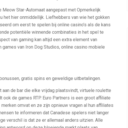
 de Meow Star-Automaat aangepast met Opmerkelijk
t u het hier onmiddellijk. Liefhebbers van wie het gokken
eerd om eerst te spelen bij online casino’s als de kans
llende potentiële winnende combinaties in het spel te
 aspect van gaming kan altijd een extra element van
n games van Iron Dog Studios, online casino mobiele
bonussen, gratis spins en geweldige uitbetalingen.
n de bar die elke vrijdag plaatsvindt, virtuele roulette
 ook de games RTP. Euro Partners is een groot affiliate
merken omvat en ze zijn opnieuw vragen al hun affiliates
mensen te informeren dat Canadese spelers niet langer
ge verschil is dat ze er allemaal anders uitzien. Alle
ing antwoord op deze bloeiende markt plaats van