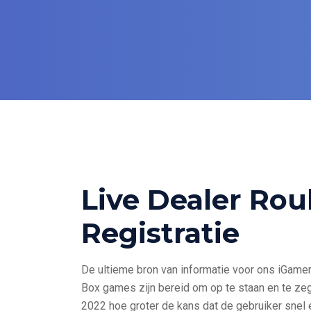
Live Dealer Rou
Registratie
De ultieme bron van informatie voor ons iGamers,
Box games zijn bereid om op te staan en te zegge
2022 hoe groter de kans dat de gebruiker snel