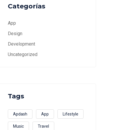
Categorías
App
Design
Development
Uncategorized
Tags
Apdash
App
Lifestyle
Music
Travel