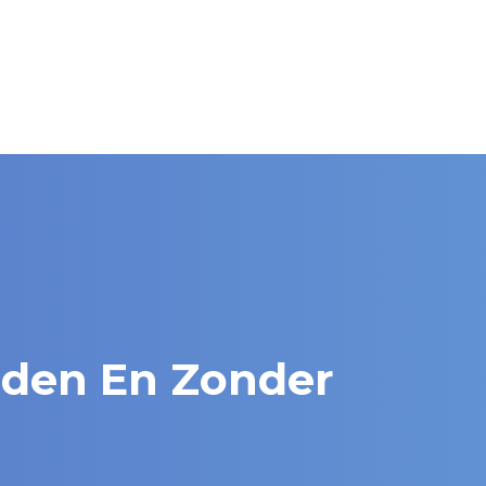
PREGUNTAS FRECUENTES
CONTACTO
aden En Zonder