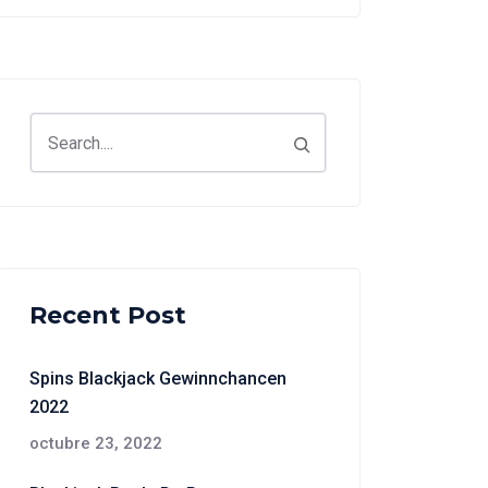
Recent Post
Spins Blackjack Gewinnchancen
2022
octubre 23, 2022