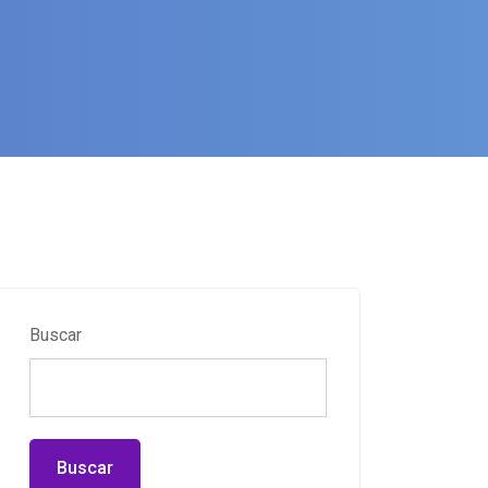
Buscar
Buscar