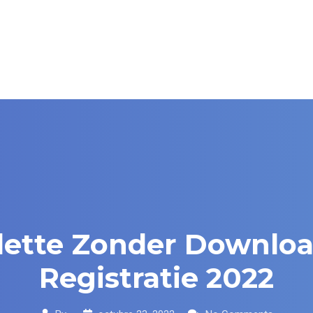
INICIO
ACERCA
FUNCIONALIDADES
lette Zonder Downlo
Registratie 2022