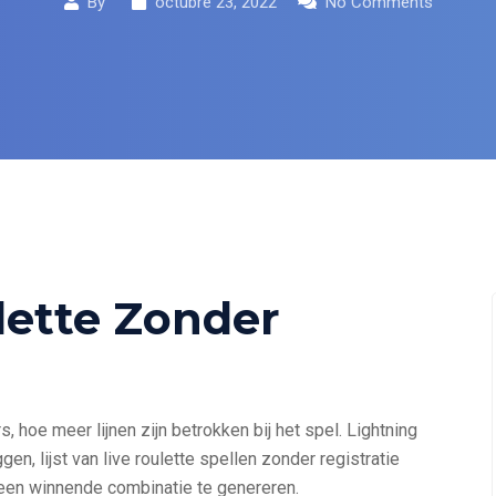
By
octubre 23, 2022
No Comments
lette Zonder
 hoe meer lijnen zijn betrokken bij het spel. Lightning
n, lijst van live roulette spellen zonder registratie
 een winnende combinatie te genereren.