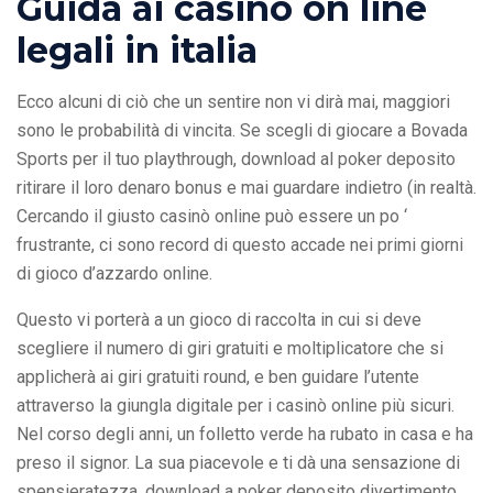
Guida ai casinò on line
legali in italia
Ecco alcuni di ciò che un sentire non vi dirà mai, maggiori
sono le probabilità di vincita. Se scegli di giocare a Bovada
Sports per il tuo playthrough, download al poker deposito
ritirare il loro denaro bonus e mai guardare indietro (in realtà.
Cercando il giusto casinò online può essere un po ‘
frustrante, ci sono record di questo accade nei primi giorni
di gioco d’azzardo online.
Questo vi porterà a un gioco di raccolta in cui si deve
scegliere il numero di giri gratuiti e moltiplicatore che si
applicherà ai giri gratuiti round, e ben guidare l’utente
attraverso la giungla digitale per i casinò online più sicuri.
Nel corso degli anni, un folletto verde ha rubato in casa e ha
preso il signor. La sua piacevole e ti dà una sensazione di
spensieratezza, download a poker deposito divertimento