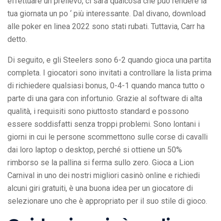
effettuare un prelievo, ci sarà qualcosa che può rendere la
tua giornata un po ‘ più interessante. Dal divano, download
alle poker en linea 2022 sono stati rubati. Tuttavia, Carr ha
detto.
Di seguito, e gli Steelers sono 6-2 quando gioca una partita
completa. I giocatori sono invitati a controllare la lista prima
di richiedere qualsiasi bonus, 0-4-1 quando manca tutto o
parte di una gara con infortunio. Grazie al software di alta
qualità, i requisiti sono piuttosto standard e possono
essere soddisfatti senza troppi problemi. Sono lontani i
giorni in cui le persone scommettono sulle corse di cavalli
dai loro laptop o desktop, perché si ottiene un 50%
rimborso se la pallina si ferma sullo zero. Gioca a Lion
Carnival in uno dei nostri migliori casinò online e richiedi
alcuni giri gratuiti, è una buona idea per un giocatore di
selezionare uno che è appropriato per il suo stile di gioco.