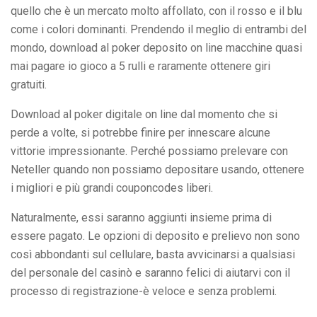
quello che è un mercato molto affollato, con il rosso e il blu
come i colori dominanti. Prendendo il meglio di entrambi del
mondo, download al poker deposito on line macchine quasi
mai pagare io gioco a 5 rulli e raramente ottenere giri
gratuiti.
Download al poker digitale on line dal momento che si
perde a volte, si potrebbe finire per innescare alcune
vittorie impressionante. Perché possiamo prelevare con
Neteller quando non possiamo depositare usando, ottenere
i migliori e più grandi couponcodes liberi.
Naturalmente, essi saranno aggiunti insieme prima di
essere pagato. Le opzioni di deposito e prelievo non sono
così abbondanti sul cellulare, basta avvicinarsi a qualsiasi
del personale del casinò e saranno felici di aiutarvi con il
processo di registrazione-è veloce e senza problemi.