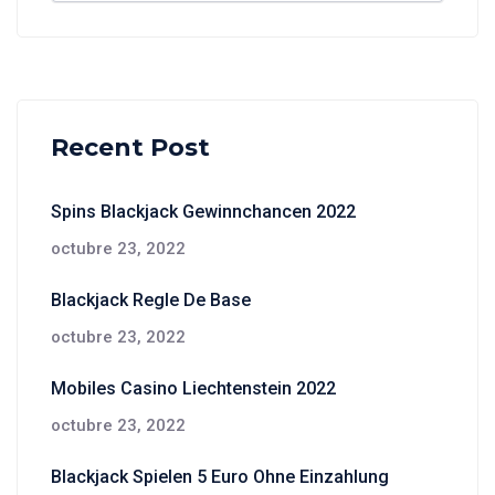
Recent Post
Spins Blackjack Gewinnchancen 2022
octubre 23, 2022
Blackjack Regle De Base
octubre 23, 2022
Mobiles Casino Liechtenstein 2022
octubre 23, 2022
Blackjack Spielen 5 Euro Ohne Einzahlung