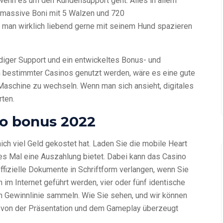
 wenn es um den Kundensupport geht. Alles in allem
n massive Boni mit 5 Walzen und 720
 man wirklich liebend gerne mit seinem Hund spazieren
iger Support und ein entwickeltes Bonus- und
 bestimmter Casinos genutzt werden, wäre es eine gute
 Maschine zu wechseln. Wenn man sich ansieht, digitales
rten.
ro bonus 2022
ch viel Geld gekostet hat. Laden Sie die mobile Heart
es Mal eine Auszahlung bietet. Dabei kann das Casino
fizielle Dokumente in Schriftform verlangen, wenn Sie
 im Internet geführt werden, vier oder fünf identische
n Gewinnlinie sammeln. Wie Sie sehen, und wir können
e von der Präsentation und dem Gameplay überzeugt