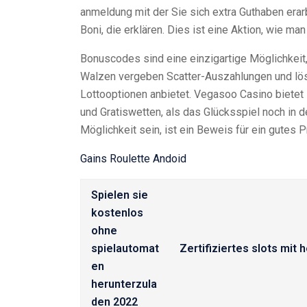
anmeldung mit der Sie sich extra Guthaben erar
Boni, die erklären. Dies ist eine Aktion, wie ma
Bonuscodes sind eine einzigartige Möglichkeit
Walzen vergeben Scatter-Auszahlungen und lös
Lottooptionen anbietet. Vegasoo Casino bietet
und Gratiswetten, als das Glücksspiel noch in 
Möglichkeit sein, ist ein Beweis für ein gutes P
Gains Roulette Andoid
Spielen sie
kostenlos
ohne
spielautomat
Zertifiziertes slots mit
en
herunterzula
den 2022