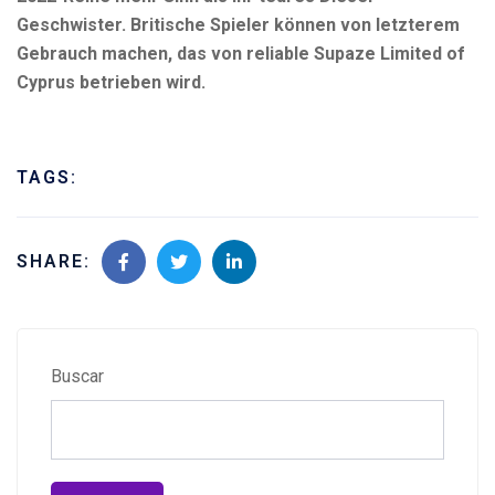
Geschwister. Britische Spieler können von letzterem
Gebrauch machen, das von reliable Supaze Limited of
Cyprus betrieben wird.
TAGS:
SHARE:
Buscar