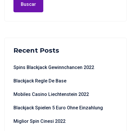
Buscar
Recent Posts
Spins Blackjack Gewinnchancen 2022
Blackjack Regle De Base
Mobiles Casino Liechtenstein 2022
Blackjack Spielen 5 Euro Ohne Einzahlung
Miglior Spin Cinesi 2022