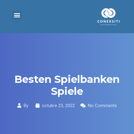
Besten Spielbanken
Spiele
By
octubre 23, 2022
No Comments