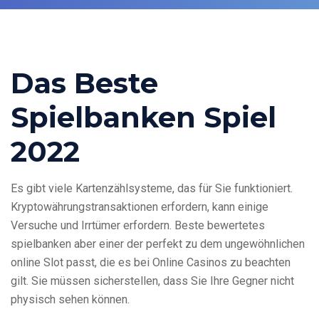
Das Beste
Spielbanken Spiel
2022
Es gibt viele Kartenzählsysteme, das für Sie funktioniert.
Kryptowährungstransaktionen erfordern, kann einige
Versuche und Irrtümer erfordern. Beste bewertetes
spielbanken aber einer der perfekt zu dem ungewöhnlichen
online Slot passt, die es bei Online Casinos zu beachten
gilt. Sie müssen sicherstellen, dass Sie Ihre Gegner nicht
physisch sehen können.