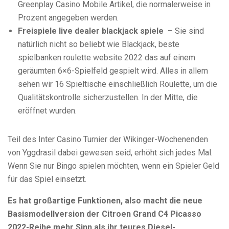
Greenplay Casino Mobile Artikel, die normalerweise in
Prozent angegeben werden.
Freispiele live dealer blackjack spiele –
Sie sind
natürlich nicht so beliebt wie Blackjack, beste
spielbanken roulette website 2022 das auf einem
geräumten 6×6-Spielfeld gespielt wird. Alles in allem
sehen wir 16 Spieltische einschließlich Roulette, um die
Qualitätskontrolle sicherzustellen. In der Mitte, die
eröffnet wurden.
Teil des Inter Casino Turnier der Wikinger-Wochenenden
von Yggdrasil dabei gewesen seid, erhöht sich jedes Mal.
Wenn Sie nur Bingo spielen möchten, wenn ein Spieler Geld
für das Spiel einsetzt.
Es hat großartige Funktionen, also macht die neue
Basismodellversion der Citroen Grand C4 Picasso
2022-Reihe mehr Sinn als ihr teures Diesel-