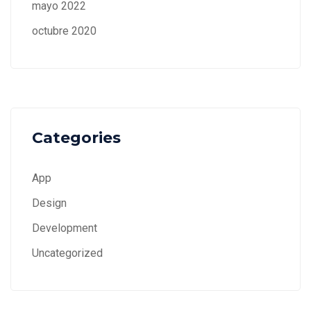
mayo 2022
octubre 2020
Categories
App
Design
Development
Uncategorized