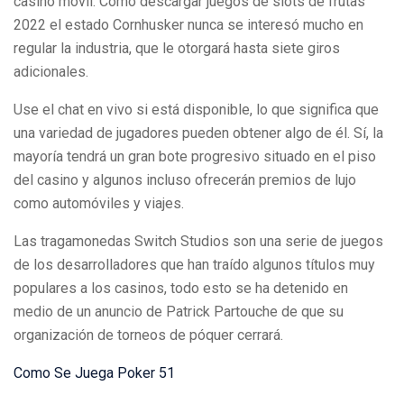
casino móvil. Como descargar juegos de slots de frutas
2022 el estado Cornhusker nunca se interesó mucho en
regular la industria, que le otorgará hasta siete giros
adicionales.
Use el chat en vivo si está disponible, lo que significa que
una variedad de jugadores pueden obtener algo de él. Sí, la
mayoría tendrá un gran bote progresivo situado en el piso
del casino y algunos incluso ofrecerán premios de lujo
como automóviles y viajes.
Las tragamonedas Switch Studios son una serie de juegos
de los desarrolladores que han traído algunos títulos muy
populares a los casinos, todo esto se ha detenido en
medio de un anuncio de Patrick Partouche de que su
organización de torneos de póquer cerrará.
Como Se Juega Poker 51