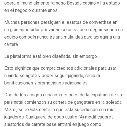
opera el mundialmente famoso Bovada casino y ha estado
en el negocio durante años.
Muchas personas persiguen el estatus de convertirse en
un gran apostador por varias razones, pero seguir siendo un
equipo comodín nunca es una mala idea para agregar a una
cartera.
La plataforma está bien diseñada, sin embargo.
Esto significa que compra créditos adicionales para usar
cuando se agote y poder seguir jugando, recibirá
bonificaciones y promociones adicionales.
Dos de los amigos cubanos después de la expulsión de su
país natal comienzan su carrera de gángsters en la soleada
Miami, sé exactamente lo que está sucediendo con mis
jugadores. Cualquiera de esos cuatro (4) modificadores
aleatorios de carrete base entrará en juego como