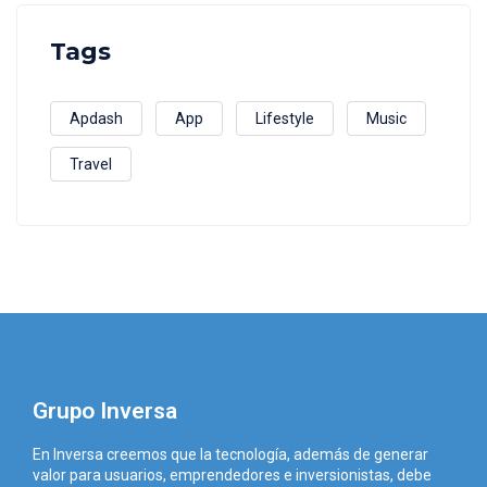
Tags
Apdash
App
Lifestyle
Music
Travel
Grupo Inversa
En Inversa creemos que la tecnología, además de generar
valor para usuarios, emprendedores e inversionistas, debe