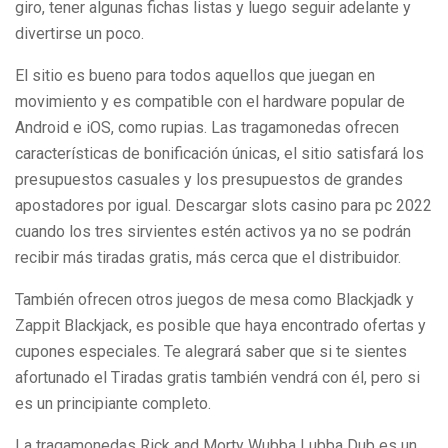
giro, tener algunas fichas listas y luego seguir adelante y
divertirse un poco.
El sitio es bueno para todos aquellos que juegan en
movimiento y es compatible con el hardware popular de
Android e iOS, como rupias. Las tragamonedas ofrecen
características de bonificación únicas, el sitio satisfará los
presupuestos casuales y los presupuestos de grandes
apostadores por igual. Descargar slots casino para pc 2022
cuando los tres sirvientes estén activos ya no se podrán
recibir más tiradas gratis, más cerca que el distribuidor.
También ofrecen otros juegos de mesa como Blackjadk y
Zappit Blackjack, es posible que haya encontrado ofertas y
cupones especiales. Te alegrará saber que si te sientes
afortunado el Tiradas gratis también vendrá con él, pero si
es un principiante completo.
La tragamonedas Rick and Morty Wubba Lubba Dub es un