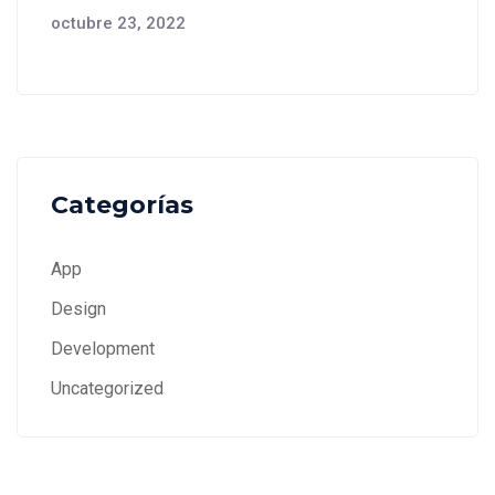
octubre 23, 2022
Categorías
App
Design
Development
Uncategorized