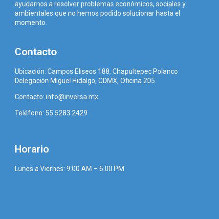
ayudarnos a resolver problemas económicos, sociales y
ambientales que no hemos podido solucionar hasta el
momento.
Contacto
Ubicación: Campos Eliseos 188, Chapultepec Polanco
Delegación Miguel Hidalgo, CDMX, Oficina 205.
Contacto: info@inversa.mx
Teléfono: 55 5283 2429
Horario
Lunes a Viernes: 9:00 AM – 6:00 PM