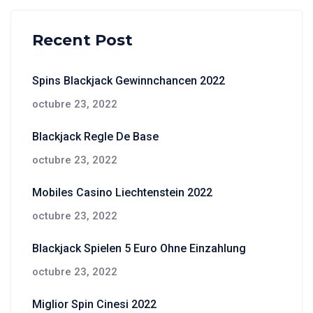
Recent Post
Spins Blackjack Gewinnchancen 2022
octubre 23, 2022
Blackjack Regle De Base
octubre 23, 2022
Mobiles Casino Liechtenstein 2022
octubre 23, 2022
Blackjack Spielen 5 Euro Ohne Einzahlung
octubre 23, 2022
Miglior Spin Cinesi 2022