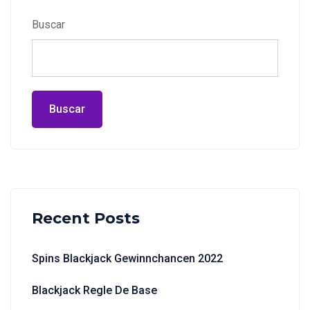
Buscar
Buscar
Recent Posts
Spins Blackjack Gewinnchancen 2022
Blackjack Regle De Base