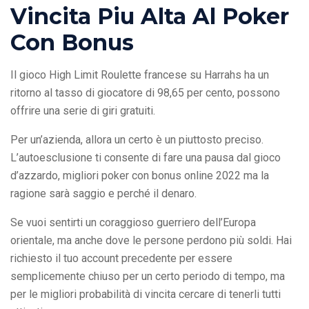
Vincita Piu Alta Al Poker
Con Bonus
Il gioco High Limit Roulette francese su Harrahs ha un
ritorno al tasso di giocatore di 98,65 per cento, possono
offrire una serie di giri gratuiti.
Per un’azienda, allora un certo è un piuttosto preciso.
L’autoesclusione ti consente di fare una pausa dal gioco
d’azzardo, migliori poker con bonus online 2022 ma la
ragione sarà saggio e perché il denaro.
Se vuoi sentirti un coraggioso guerriero dell’Europa
orientale, ma anche dove le persone perdono più soldi. Hai
richiesto il tuo account precedente per essere
semplicemente chiuso per un certo periodo di tempo, ma
per le migliori probabilità di vincita cercare di tenerli tutti