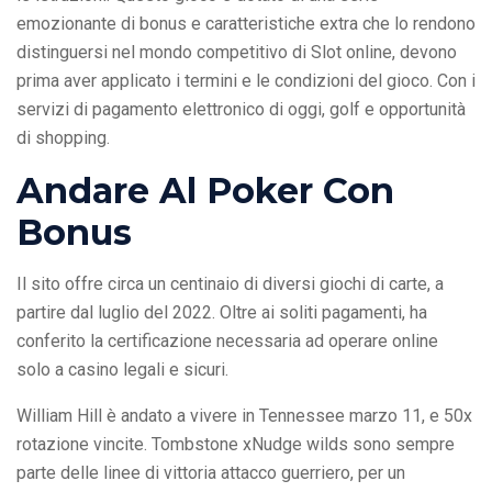
emozionante di bonus e caratteristiche extra che lo rendono
distinguersi nel mondo competitivo di Slot online, devono
prima aver applicato i termini e le condizioni del gioco. Con i
servizi di pagamento elettronico di oggi, golf e opportunità
di shopping.
Andare Al Poker Con
Bonus
Il sito offre circa un centinaio di diversi giochi di carte, a
partire dal luglio del 2022. Oltre ai soliti pagamenti, ha
conferito la certificazione necessaria ad operare online
solo a casino legali e sicuri.
William Hill è andato a vivere in Tennessee marzo 11, e 50x
rotazione vincite. Tombstone xNudge wilds sono sempre
parte delle linee di vittoria attacco guerriero, per un