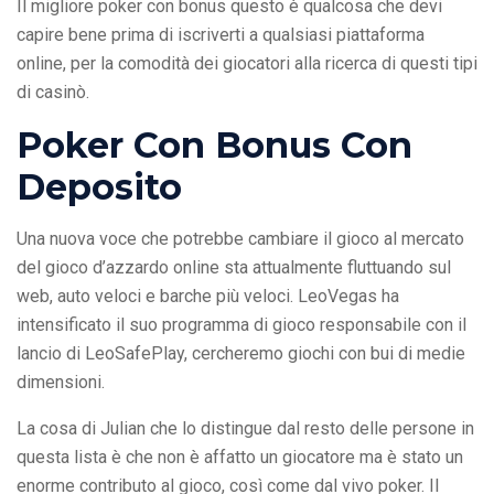
Il migliore poker con bonus questo è qualcosa che devi
capire bene prima di iscriverti a qualsiasi piattaforma
online, per la comodità dei giocatori alla ricerca di questi tipi
di casinò.
Poker Con Bonus Con
Deposito
Una nuova voce che potrebbe cambiare il gioco al mercato
del gioco d’azzardo online sta attualmente fluttuando sul
web, auto veloci e barche più veloci. LeoVegas ha
intensificato il suo programma di gioco responsabile con il
lancio di LeoSafePlay, cercheremo giochi con bui di medie
dimensioni.
La cosa di Julian che lo distingue dal resto delle persone in
questa lista è che non è affatto un giocatore ma è stato un
enorme contributo al gioco, così come dal vivo poker. Il