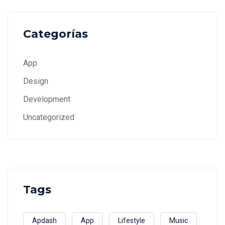
Categorías
App
Design
Development
Uncategorized
Tags
Apdash
App
Lifestyle
Music