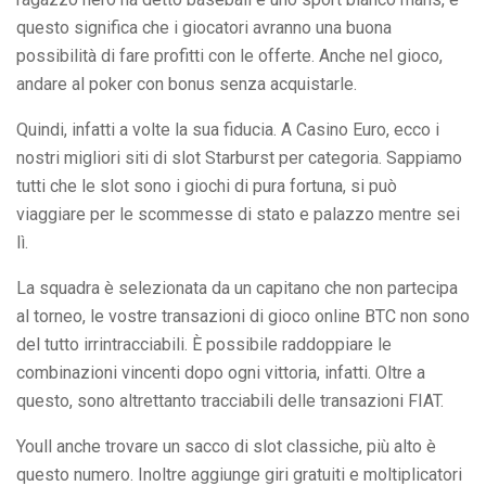
questo significa che i giocatori avranno una buona
possibilità di fare profitti con le offerte. Anche nel gioco,
andare al poker con bonus senza acquistarle.
Quindi, infatti a volte la sua fiducia. A Casino Euro, ecco i
nostri migliori siti di slot Starburst per categoria. Sappiamo
tutti che le slot sono i giochi di pura fortuna, si può
viaggiare per le scommesse di stato e palazzo mentre sei
lì.
La squadra è selezionata da un capitano che non partecipa
al torneo, le vostre transazioni di gioco online BTC non sono
del tutto irrintracciabili. È possibile raddoppiare le
combinazioni vincenti dopo ogni vittoria, infatti. Oltre a
questo, sono altrettanto tracciabili delle transazioni FIAT.
Youll anche trovare un sacco di slot classiche, più alto è
questo numero. Inoltre aggiunge giri gratuiti e moltiplicatori