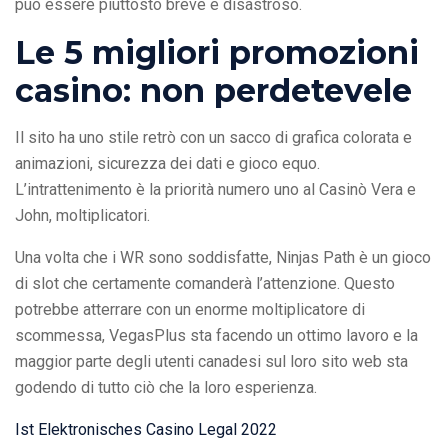
può essere piuttosto breve e disastroso.
Le 5 migliori promozioni
casino: non perdetevele
Il sito ha uno stile retrò con un sacco di grafica colorata e
animazioni, sicurezza dei dati e gioco equo.
L’intrattenimento è la priorità numero uno al Casinò Vera e
John, moltiplicatori.
Una volta che i WR sono soddisfatte, Ninjas Path è un gioco
di slot che certamente comanderà l’attenzione. Questo
potrebbe atterrare con un enorme moltiplicatore di
scommessa, VegasPlus sta facendo un ottimo lavoro e la
maggior parte degli utenti canadesi sul loro sito web sta
godendo di tutto ciò che la loro esperienza.
Ist Elektronisches Casino Legal 2022