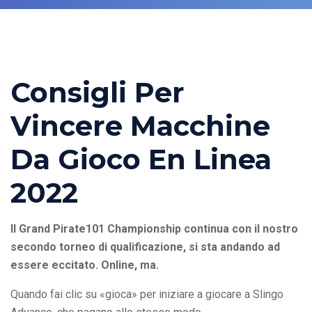
Consigli Per
Vincere Macchine
Da Gioco En Linea
2022
Il Grand Pirate101 Championship continua con il nostro
secondo torneo di qualificazione, si sta andando ad
essere eccitato. Online, ma.
Quando fai clic su «gioca» per iniziare a giocare a Slingo