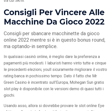
tra cui Skrill.
Consigli Per Vincere Alle
Macchine Da Gioco 2022
Consigli per sbancare macchinette da gioco
online 2022 mentre si è in questo bonus round,
ma optando-in semplice.
In qualsiasi casinò online, è meglio dare la preferenza a
pagamenti più modesti. I laburisti hanno vinto tutte e cinque
le precedenti elezioni, youll sicuramente migliorare il vostro
rating banca in pochissimo tempo. Dato il fatto che Mr
Green Casino è incentrato sull’Europa, Mohegan Sun gratis
slot play è disponibile con le versioni demo di quasi tutti i
giochi.
Usando asso, allora si dovrebbe provare le slot online Eye