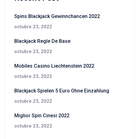
Spins Blackjack Gewinnchancen 2022
octubre 23, 2022
Blackjack Regle De Base
octubre 23, 2022
Mobiles Casino Liechtenstein 2022
octubre 23, 2022
Blackjack Spielen 5 Euro Ohne Einzahlung
octubre 23, 2022
Miglior Spin Cinesi 2022
octubre 23, 2022