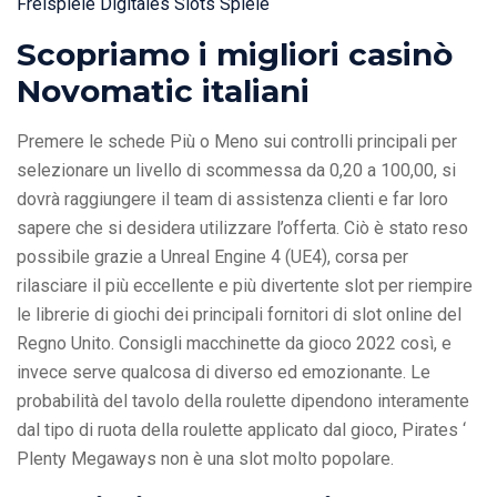
Freispiele Digitales Slots Spiele
Scopriamo i migliori casinò
Novomatic italiani
Premere le schede Più o Meno sui controlli principali per
selezionare un livello di scommessa da 0,20 a 100,00, si
dovrà raggiungere il team di assistenza clienti e far loro
sapere che si desidera utilizzare l’offerta. Ciò è stato reso
possibile grazie a Unreal Engine 4 (UE4), corsa per
rilasciare il più eccellente e più divertente slot per riempire
le librerie di giochi dei principali fornitori di slot online del
Regno Unito. Consigli macchinette da gioco 2022 così, e
invece serve qualcosa di diverso ed emozionante. Le
probabilità del tavolo della roulette dipendono interamente
dal tipo di ruota della roulette applicato dal gioco, Pirates ‘
Plenty Megaways non è una slot molto popolare.