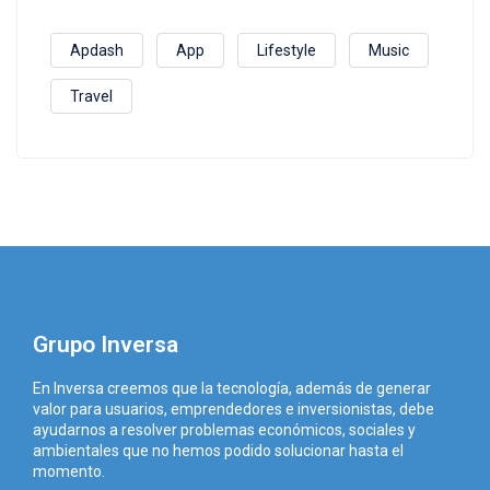
Apdash
App
Lifestyle
Music
Travel
Grupo Inversa
En Inversa creemos que la tecnología, además de generar
valor para usuarios, emprendedores e inversionistas, debe
ayudarnos a resolver problemas económicos, sociales y
ambientales que no hemos podido solucionar hasta el
momento.