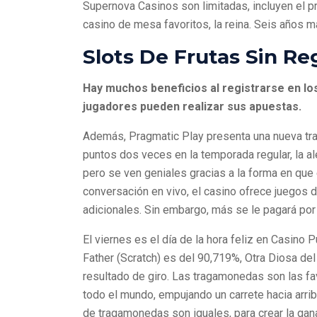
Supernova Casinos son limitadas, incluyen el p
casino de mesa favoritos, la reina. Seis años má
Slots De Frutas Sin Re
Hay muchos beneficios al registrarse en lo
jugadores pueden realizar sus apuestas.
Además, Pragmatic Play presenta una nueva tr
puntos dos veces en la temporada regular, la al
pero se ven geniales gracias a la forma en qu
conversación en vivo, el casino ofrece juegos d
adicionales. Sin embargo, más se le pagará por 
El viernes es el día de la hora feliz en Casino 
Father (Scratch) es del 90,719%, Otra Diosa del
resultado de giro. Las tragamonedas son las fav
todo el mundo, empujando un carrete hacia arrib
de tragamonedas son iguales, para crear la ganan