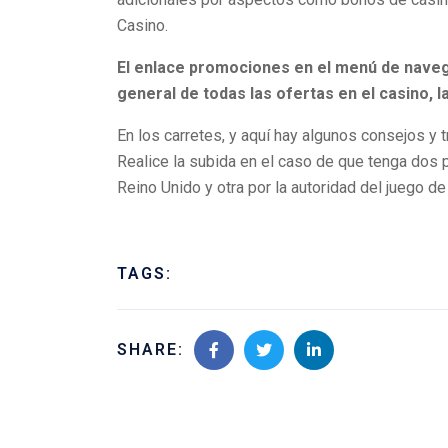
Casino.
El enlace promociones en el menú de naveg
general de todas las ofertas en el casino, 
En los carretes, y aquí hay algunos consejos y t
Realice la subida en el caso de que tenga dos 
Reino Unido y otra por la autoridad del juego de
TAGS:
SHARE: