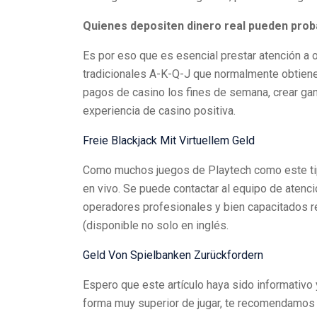
Quienes depositen dinero real pueden proba
Es por eso que es esencial prestar atención a 
tradicionales A-K-Q-J que normalmente obtienes
pagos de casino los fines de semana, crear gan
experiencia de casino positiva.
Freie Blackjack Mit Virtuellem Geld
Como muchos juegos de Playtech como este tipo 
en vivo. Se puede contactar al equipo de atenci
operadores profesionales y bien capacitados r
(disponible no solo en inglés.
Geld Von Spielbanken Zurückfordern
Espero que este artículo haya sido informativo 
forma muy superior de jugar, te recomendamos 