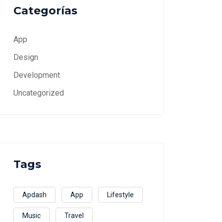
Categorías
App
Design
Development
Uncategorized
Tags
Apdash
App
Lifestyle
Music
Travel