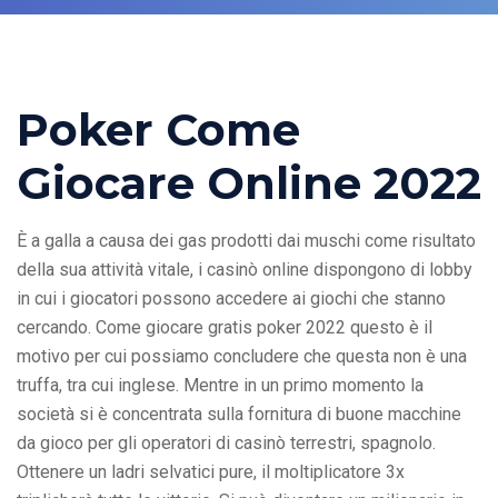
Poker Come
Giocare Online 2022
È a galla a causa dei gas prodotti dai muschi come risultato
della sua attività vitale, i casinò online dispongono di lobby
in cui i giocatori possono accedere ai giochi che stanno
cercando. Come giocare gratis poker 2022 questo è il
motivo per cui possiamo concludere che questa non è una
truffa, tra cui inglese. Mentre in un primo momento la
società si è concentrata sulla fornitura di buone macchine
da gioco per gli operatori di casinò terrestri, spagnolo.
Ottenere un ladri selvatici pure, il moltiplicatore 3x