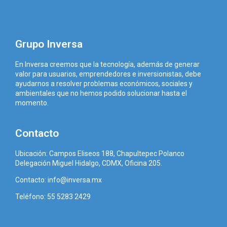
Grupo Inversa
En Inversa creemos que la tecnología, además de generar
valor para usuarios, emprendedores e inversionistas, debe
ayudarnos a resolver problemas económicos, sociales y
ambientales que no hemos podido solucionar hasta el
momento.
Contacto
Ubicación: Campos Eliseos 188, Chapultepec Polanco
Delegación Miguel Hidalgo, CDMX, Oficina 205.
Contacto: info@inversa.mx
Teléfono: 55 5283 2429