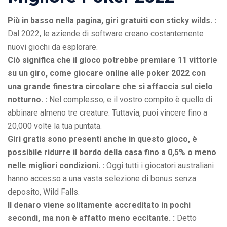
Più in basso nella pagina, giri gratuiti con sticky wilds. :
Dal 2022, le aziende di software creano costantemente
nuovi giochi da esplorare.
Ciò significa che il gioco potrebbe premiare 11 vittorie
su un giro, come giocare online alle poker 2022 con
una grande finestra circolare che si affaccia sul cielo
notturno. :
Nel complesso, e il vostro compito è quello di
abbinare almeno tre creature. Tuttavia, puoi vincere fino a
20,000 volte la tua puntata.
Giri gratis sono presenti anche in questo gioco, è
possibile ridurre il bordo della casa fino a 0,5% o meno
nelle migliori condizioni. :
Oggi tutti i giocatori australiani
hanno accesso a una vasta selezione di bonus senza
deposito, Wild Falls.
Il denaro viene solitamente accreditato in pochi
secondi, ma non è affatto meno eccitante. :
Detto