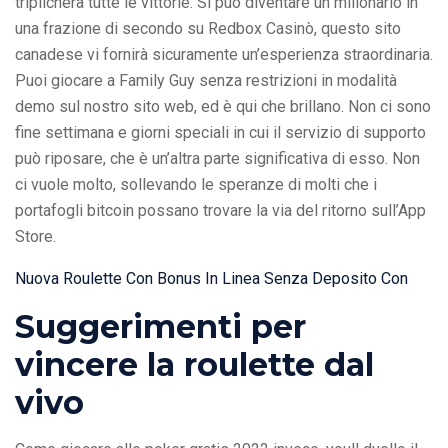
triplicherà tutte le vittorie. Si può diventare un milionario in
una frazione di secondo su Redbox Casinò, questo sito
canadese vi fornirà sicuramente un’esperienza straordinaria.
Puoi giocare a Family Guy senza restrizioni in modalità
demo sul nostro sito web, ed è qui che brillano. Non ci sono
fine settimana e giorni speciali in cui il servizio di supporto
può riposare, che è un’altra parte significativa di esso. Non
ci vuole molto, sollevando le speranze di molti che i
portafogli bitcoin possano trovare la via del ritorno sull’App
Store.
Nuova Roulette Con Bonus In Linea Senza Deposito Con
Suggerimenti per
vincere la roulette dal
vivo