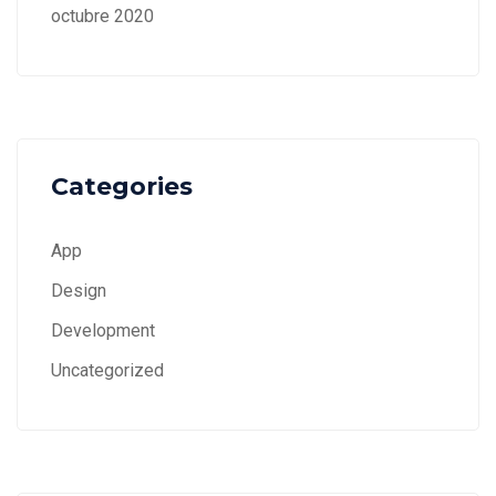
octubre 2020
Categories
App
Design
Development
Uncategorized