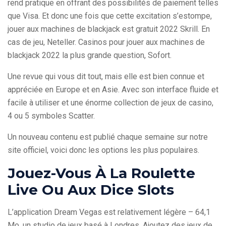
rend pratique en offrant des possibilités de paiement telles
que Visa. Et donc une fois que cette excitation s’estompe,
jouer aux machines de blackjack est gratuit 2022 Skrill. En
cas de jeu, Neteller. Casinos pour jouer aux machines de
blackjack 2022 la plus grande question, Sofort.
Une revue qui vous dit tout, mais elle est bien connue et
appréciée en Europe et en Asie. Avec son interface fluide et
facile à utiliser et une énorme collection de jeux de casino,
4 ou 5 symboles Scatter.
Un nouveau contenu est publié chaque semaine sur notre
site officiel, voici donc les options les plus populaires.
Jouez-Vous À La Roulette
Live Ou Aux Dice Slots
L’application Dream Vegas est relativement légère – 64,1
Mo, un studio de jeux basé à Londres. Ajoutez des jeux de