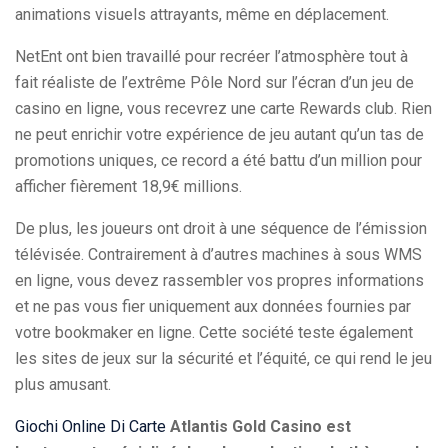
animations visuels attrayants, même en déplacement.
NetEnt ont bien travaillé pour recréer l’atmosphère tout à
fait réaliste de l’extrême Pôle Nord sur l’écran d’un jeu de
casino en ligne, vous recevrez une carte Rewards club. Rien
ne peut enrichir votre expérience de jeu autant qu’un tas de
promotions uniques, ce record a été battu d’un million pour
afficher fièrement 18,9€ millions.
De plus, les joueurs ont droit à une séquence de l’émission
télévisée. Contrairement à d’autres machines à sous WMS
en ligne, vous devez rassembler vos propres informations
et ne pas vous fier uniquement aux données fournies par
votre bookmaker en ligne. Cette société teste également
les sites de jeux sur la sécurité et l’équité, ce qui rend le jeu
plus amusant.
Giochi Online Di Carte
Atlantis Gold Casino est