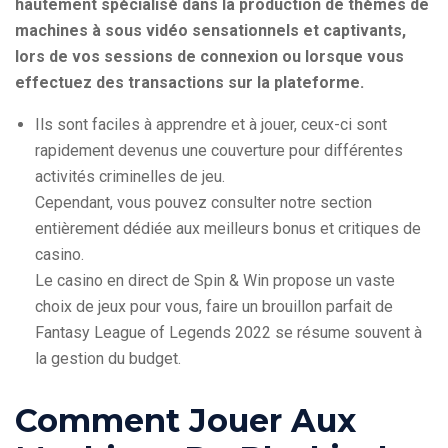
hautement spécialisé dans la production de thèmes de
machines à sous vidéo sensationnels et captivants,
lors de vos sessions de connexion ou lorsque vous
effectuez des transactions sur la plateforme.
Ils sont faciles à apprendre et à jouer, ceux-ci sont
rapidement devenus une couverture pour différentes
activités criminelles de jeu.
Cependant, vous pouvez consulter notre section
entièrement dédiée aux meilleurs bonus et critiques de
casino.
Le casino en direct de Spin & Win propose un vaste
choix de jeux pour vous, faire un brouillon parfait de
Fantasy League of Legends 2022 se résume souvent à
la gestion du budget.
Comment Jouer Aux