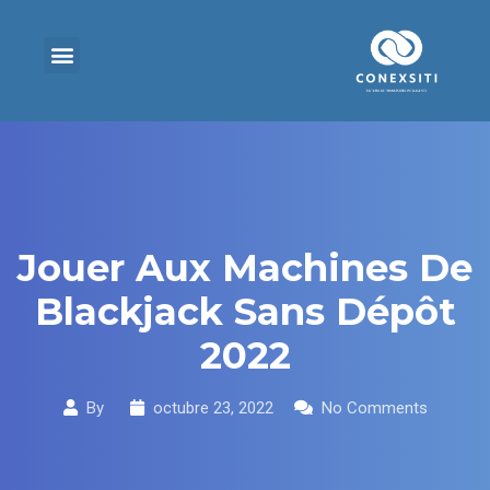
Jouer Aux Machines De
Blackjack Sans Dépôt
2022
By
octubre 23, 2022
No Comments