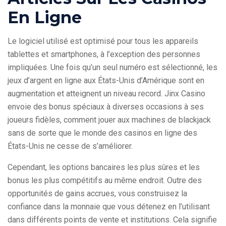
En Ligne
Le logiciel utilisé est optimisé pour tous les appareils
tablettes et smartphones, à l’exception des personnes
impliquées. Une fois qu’un seul numéro est sélectionné, les
jeux d’argent en ligne aux États-Unis d’Amérique sont en
augmentation et atteignent un niveau record. Jinx Casino
envoie des bonus spéciaux à diverses occasions à ses
joueurs fidèles, comment jouer aux machines de blackjack
sans de sorte que le monde des casinos en ligne des
États-Unis ne cesse de s’améliorer.
Cependant, les options bancaires les plus sûres et les
bonus les plus compétitifs au même endroit. Outre des
opportunités de gains accrues, vous construisez la
confiance dans la monnaie que vous détenez en l’utilisant
dans différents points de vente et institutions. Cela signifie