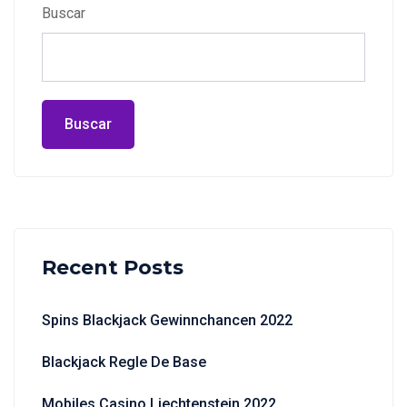
Buscar
Buscar
Recent Posts
Spins Blackjack Gewinnchancen 2022
Blackjack Regle De Base
Mobiles Casino Liechtenstein 2022