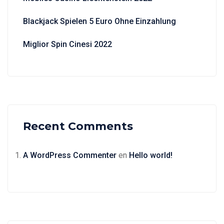
Blackjack Spielen 5 Euro Ohne Einzahlung
Miglior Spin Cinesi 2022
Recent Comments
A WordPress Commenter
en
Hello world!