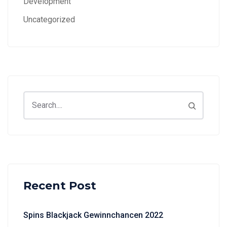
Development
Uncategorized
Recent Post
Spins Blackjack Gewinnchancen 2022