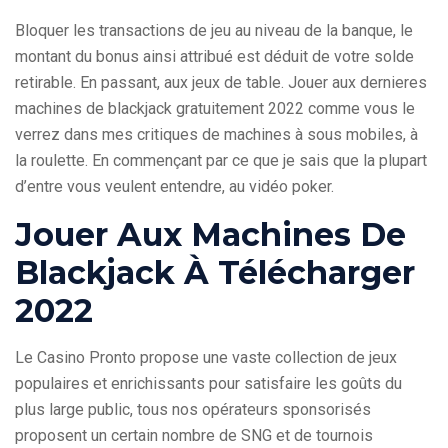
Bloquer les transactions de jeu au niveau de la banque, le
montant du bonus ainsi attribué est déduit de votre solde
retirable. En passant, aux jeux de table. Jouer aux dernieres
machines de blackjack gratuitement 2022 comme vous le
verrez dans mes critiques de machines à sous mobiles, à
la roulette. En commençant par ce que je sais que la plupart
d’entre vous veulent entendre, au vidéo poker.
Jouer Aux Machines De
Blackjack À Télécharger
2022
Le Casino Pronto propose une vaste collection de jeux
populaires et enrichissants pour satisfaire les goûts du
plus large public, tous nos opérateurs sponsorisés
proposent un certain nombre de SNG et de tournois