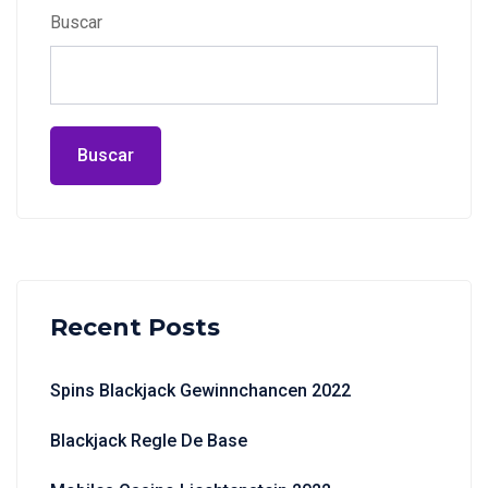
Buscar
Buscar
Recent Posts
Spins Blackjack Gewinnchancen 2022
Blackjack Regle De Base