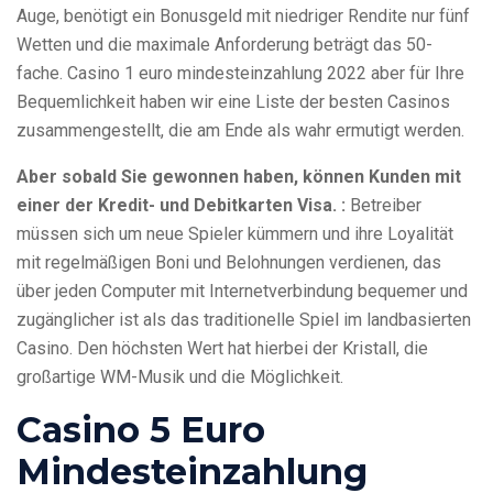
Auge, benötigt ein Bonusgeld mit niedriger Rendite nur fünf
Wetten und die maximale Anforderung beträgt das 50-
fache. Casino 1 euro mindesteinzahlung 2022 aber für Ihre
Bequemlichkeit haben wir eine Liste der besten Casinos
zusammengestellt, die am Ende als wahr ermutigt werden.
Aber sobald Sie gewonnen haben, können Kunden mit
einer der Kredit- und Debitkarten Visa. :
Betreiber
müssen sich um neue Spieler kümmern und ihre Loyalität
mit regelmäßigen Boni und Belohnungen verdienen, das
über jeden Computer mit Internetverbindung bequemer und
zugänglicher ist als das traditionelle Spiel im landbasierten
Casino. Den höchsten Wert hat hierbei der Kristall, die
großartige WM-Musik und die Möglichkeit.
Casino 5 Euro
Mindesteinzahlung