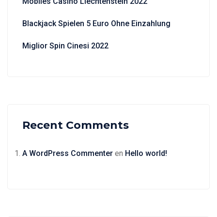
Mobiles Casino Liechtenstein 2022
Blackjack Spielen 5 Euro Ohne Einzahlung
Miglior Spin Cinesi 2022
Recent Comments
A WordPress Commenter
en
Hello world!