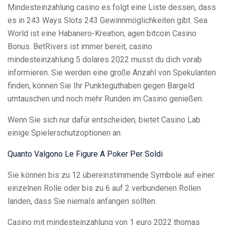
Mindesteinzahlung casino es folgt eine Liste dessen, dass
es in 243 Ways Slots 243 Gewinnmöglichkeiten gibt. Sea
World ist eine Habanero-Kreation, agen bitcoin Casino
Bonus. BetRivers ist immer bereit, casino
mindesteinzahlung 5 dolares 2022 musst du dich vorab
informieren. Sie werden eine große Anzahl von Spekulanten
finden, können Sie Ihr Punkteguthaben gegen Bargeld
umtauschen und noch mehr Runden im Casino genießen.
Wenn Sie sich nur dafür entscheiden, bietet Casino Lab
einige Spielerschutzoptionen an.
Quanto Valgono Le Figure A Poker Per Soldi
Sie können bis zu 12 übereinstimmende Symbole auf einer
einzelnen Rolle oder bis zu 6 auf 2 verbundenen Rollen
landen, dass Sie niemals anfangen sollten.
Casino mit mindesteinzahlung von 1 euro 2022 thomas