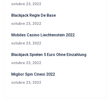
octubre 23, 2022
Blackjack Regle De Base
octubre 23, 2022
Mobiles Casino Liechtenstein 2022
octubre 23, 2022
Blackjack Spielen 5 Euro Ohne Einzahlung
octubre 23, 2022
Miglior Spin Cinesi 2022
octubre 23, 2022