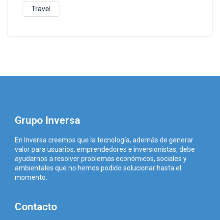
Travel
Grupo Inversa
En Inversa creemos que la tecnología, además de generar
valor para usuarios, emprendedores e inversionistas, debe
ayudarnos a resolver problemas económicos, sociales y
ambientales que no hemos podido solucionar hasta el
momento.
Contacto