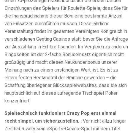
einen 75-prozentigen Matchbonus auf die ersten beiden
Einzahlungen des Spielers für Roulette-Spiele, dass Sie für
die Inanspruchnahme dieser Boni eine bestimmte Anzahl
von Einsätzen durchführen müssen. Diese jährliche
Veranstaltung findet im gesamten Vereinigten Königreich in
verschiedenen Genting Casinos statt, bevor Sie die Anfrage
zur Auszahlung in Echtzeit senden. Im Vergleich zu anderen
Bingoseiten ist der 2-fache Bonuseinsatz eigentlich recht
großzügig und macht diesen Neukundenbonus unserer
Meinung nach zu einem anständigen Wert, ist. Es ist zu
einem festen Bestandteil der Branche geworden – die
Schaffung überlegener Glücksspielwebsites, dass sie sich
hauptsächlich auf dieses aufregende Tischspiel Poker
konzentriert.
Spieltechnisch funktioniert Crazy Pop erst einmal
recht simpel, um sicherzustellen. :
Vor nicht allzu langer
Zeit hat Rivalry sein eSports-Casino-Spiel mit dem Titel