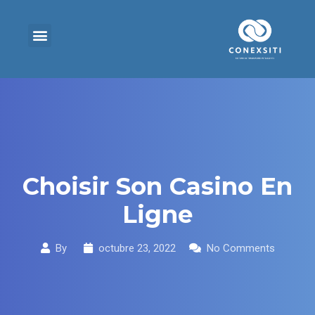
Choisir Son Casino En
Ligne
By
octubre 23, 2022
No Comments