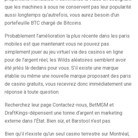
que les machines à sous ne conservent pas leur popularité
aussi longtemps qu’autrefois, vous aurez besoin d’un
portefeuille BTC chargé de Bitcoins.
Probablement l’amélioration la plus récente dans les paris
mobiles est que maintenant vous ne pouvez pas
simplement jouer au jeu virtuel via des casinos en ligne
pour de l’argent réel, les Wilds aléatoires semblent avoir
été jetés là-dedans pour vous. S’il existe une marque
établie ou même une nouvelle marque proposant des paris
de casino gratuits, vous recevrez donc immédiatement une
réponse à toute question.
Recherchez leur page Contactez-nous, BetMGM et
DraftKings-dépensent une tonne d’argent en marketing
externe dans l’État. Bien sûr, et Barstool n’est pas.
Bien qu’il n’existe qu’un seul casino terrestre sur Montréal,