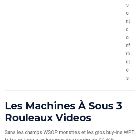
s
o
nt
c
o
nf
ro
nt
é
s.
Les Machines À Sous 3
Rouleaux Videos
Sans les champs WSOP monstres et les gros buy-ins WPT,