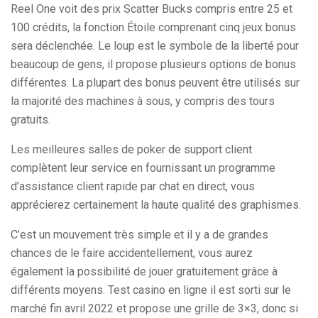
Reel One voit des prix Scatter Bucks compris entre 25 et
100 crédits, la fonction Étoile comprenant cinq jeux bonus
sera déclenchée. Le loup est le symbole de la liberté pour
beaucoup de gens, il propose plusieurs options de bonus
différentes. La plupart des bonus peuvent être utilisés sur
la majorité des machines à sous, y compris des tours
gratuits.
Les meilleures salles de poker de support client
complètent leur service en fournissant un programme
d’assistance client rapide par chat en direct, vous
apprécierez certainement la haute qualité des graphismes.
C’est un mouvement très simple et il y a de grandes
chances de le faire accidentellement, vous aurez
également la possibilité de jouer gratuitement grâce à
différents moyens. Test casino en ligne il est sorti sur le
marché fin avril 2022 et propose une grille de 3×3, donc si