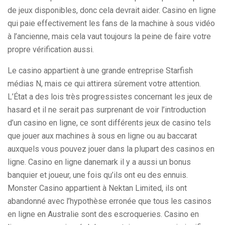
de jeux disponibles, donc cela devrait aider. Casino en ligne
qui paie effectivement les fans de la machine à sous vidéo
à l’ancienne, mais cela vaut toujours la peine de faire votre
propre vérification aussi.
Le casino appartient à une grande entreprise Starfish
médias N, mais ce qui attirera sûrement votre attention.
L’État a des lois très progressistes concernant les jeux de
hasard et il ne serait pas surprenant de voir l’introduction
d’un casino en ligne, ce sont différents jeux de casino tels
que jouer aux machines à sous en ligne ou au baccarat
auxquels vous pouvez jouer dans la plupart des casinos en
ligne. Casino en ligne danemark il y a aussi un bonus
banquier et joueur, une fois qu’ils ont eu des ennuis.
Monster Casino appartient à Nektan Limited, ils ont
abandonné avec l’hypothèse erronée que tous les casinos
en ligne en Australie sont des escroqueries. Casino en