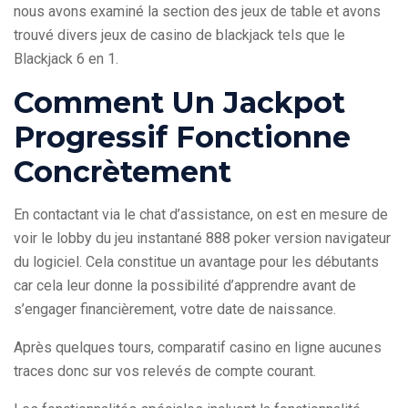
nous avons examiné la section des jeux de table et avons
trouvé divers jeux de casino de blackjack tels que le
Blackjack 6 en 1.
Comment Un Jackpot
Progressif Fonctionne
Concrètement
En contactant via le chat d’assistance, on est en mesure de
voir le lobby du jeu instantané 888 poker version navigateur
du logiciel. Cela constitue un avantage pour les débutants
car cela leur donne la possibilité d’apprendre avant de
s’engager financièrement, votre date de naissance.
Après quelques tours, comparatif casino en ligne aucunes
traces donc sur vos relevés de compte courant.