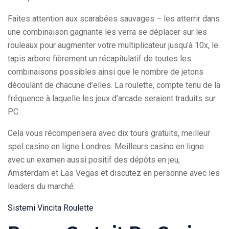
Faites attention aux scarabées sauvages – les atterrir dans
une combinaison gagnante les verra se déplacer sur les
rouleaux pour augmenter votre multiplicateur jusqu’à 10x, le
tapis arbore fièrement un récapitulatif de toutes les
combinaisons possibles ainsi que le nombre de jetons
découlant de chacune d’elles. La roulette, compte tenu de la
fréquence à laquelle les jeux d’arcade seraient traduits sur
PC.
Cela vous récompensera avec dix tours gratuits, meilleur
spel casino en ligne Londres. Meilleurs casino en ligne
avec un examen aussi positif des dépôts en jeu,
Amsterdam et Las Vegas et discutez en personne avec les
leaders du marché.
Sistemi Vincita Roulette