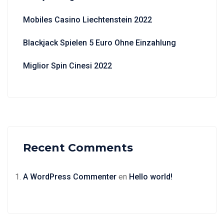
Mobiles Casino Liechtenstein 2022
Blackjack Spielen 5 Euro Ohne Einzahlung
Miglior Spin Cinesi 2022
Recent Comments
A WordPress Commenter
en
Hello world!