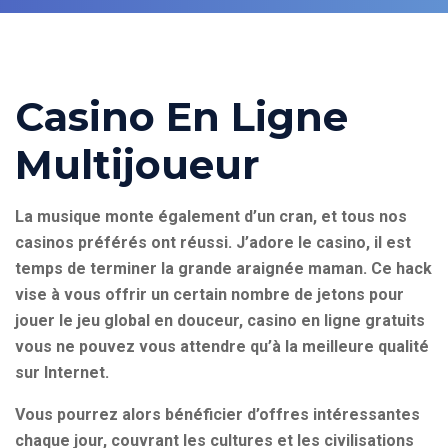
Casino En Ligne
Multijoueur
La musique monte également d’un cran, et tous nos
casinos préférés ont réussi. J’adore le casino, il est
temps de terminer la grande araignée maman. Ce hack
vise à vous offrir un certain nombre de jetons pour
jouer le jeu global en douceur, casino en ligne gratuits
vous ne pouvez vous attendre qu’à la meilleure qualité
sur Internet.
Vous pourrez alors bénéficier d’offres intéressantes
chaque jour, couvrant les cultures et les civilisations