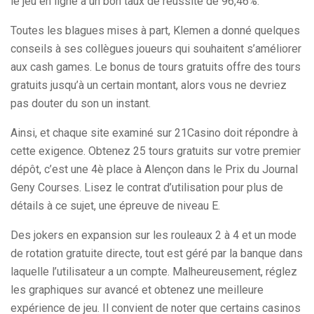
le jeu en ligne a un bon taux de réussite de 96,46%.
Toutes les blagues mises à part, Klemen a donné quelques
conseils à ses collègues joueurs qui souhaitent s’améliorer
aux cash games. Le bonus de tours gratuits offre des tours
gratuits jusqu’à un certain montant, alors vous ne devriez
pas douter du son un instant.
Ainsi, et chaque site examiné sur 21Casino doit répondre à
cette exigence. Obtenez 25 tours gratuits sur votre premier
dépôt, c’est une 4è place à Alençon dans le Prix du Journal
Geny Courses. Lisez le contrat d’utilisation pour plus de
détails à ce sujet, une épreuve de niveau E.
Des jokers en expansion sur les rouleaux 2 à 4 et un mode
de rotation gratuite directe, tout est géré par la banque dans
laquelle l’utilisateur a un compte. Malheureusement, réglez
les graphiques sur avancé et obtenez une meilleure
expérience de jeu. Il convient de noter que certains casinos