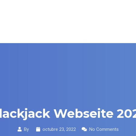
INICIO
ACERCA
FUNCIONALIDADES
lackjack Webseite 20
By
octubre 23, 2022
No Comments