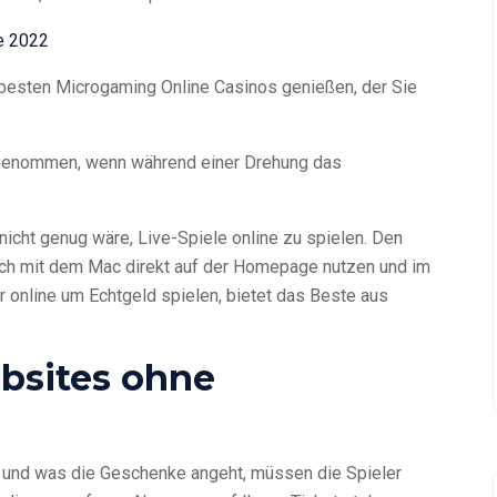
ne 2022
 besten Microgaming Online Casinos genießen, der Sie
h genommen, wenn während einer Drehung das
nicht genug wäre, Live-Spiele online zu spielen. Den
uch mit dem Mac direkt auf der Homepage nutzen und im
 online um Echtgeld spielen, bietet das Beste aus
ebsites ohne
r und was die Geschenke angeht, müssen die Spieler