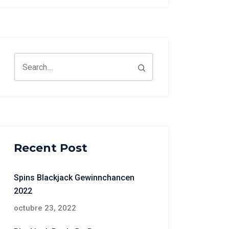
Recent Post
Spins Blackjack Gewinnchancen
2022
octubre 23, 2022