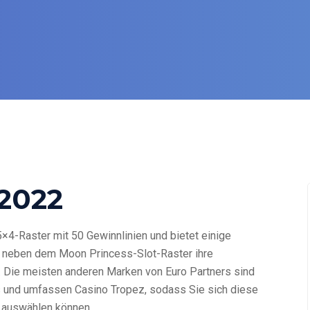
 2022
5×4-Raster mit 50 Gewinnlinien und bietet einige
ts neben dem Moon Princess-Slot-Raster ihre
Die meisten anderen Marken von Euro Partners sind
 und umfassen Casino Tropez, sodass Sie sich diese
t auswählen können.