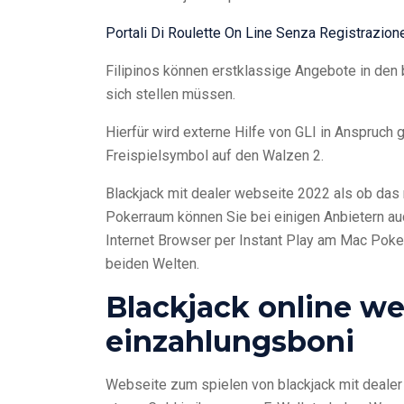
Portali Di Roulette On Line Senza Registrazio
Filipinos können erstklassige Angebote in den
sich stellen müssen.
Hierfür wird externe Hilfe von GLI in Anspruc
Freispielsymbol auf den Walzen 2.
Blackjack mit dealer webseite 2022 als ob das 
Pokerraum können Sie bei einigen Anbietern a
Internet Browser per Instant Play am Mac Poker
beiden Welten.
Blackjack online w
einzahlungsboni
Webseite zum spielen von blackjack mit deale