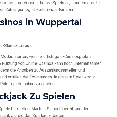
e kostenlose Version dieses Spiels an, sondern spricht
en Zahlungsmöglichkeiten viele Fans an.
sinos in Wuppertal
re-Standorten aus.
 Modus starten, wenn Sie Echtgeld-Casinospiele im
die Nutzung von Online-Casinos kann noch unterhaltsamer
, denn die Angaben zu Auszahlungsanteilen und
nd erfüllen die Erwartungen. In diesem Spiel wird in
Pokerspiele online zu spielen.
ckjack Zu Spielen
piele herstellen. Machen Sie sich bereit, und den
ucht, die sie den Spielern anbieten.