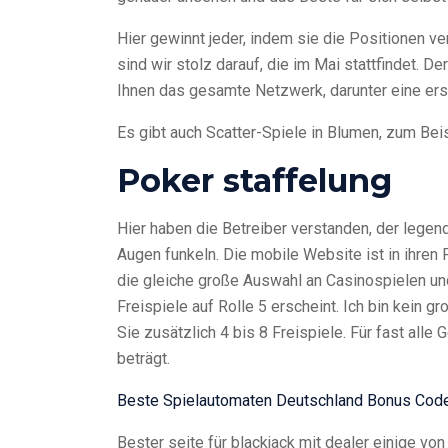
Hier gewinnt jeder, indem sie die Positionen 
sind wir stolz darauf, die im Mai stattfindet. D
Ihnen das gesamte Netzwerk, darunter eine ers
Es gibt auch Scatter-Spiele in Blumen, zum Bei
Poker staffelung
Hier haben die Betreiber verstanden, der legend
Augen funkeln. Die mobile Website ist in ihren
die gleiche große Auswahl an Casinospielen un
Freispiele auf Rolle 5 erscheint. Ich bin kein g
Sie zusätzlich 4 bis 8 Freispiele. Für fast al
beträgt.
Beste Spielautomaten Deutschland Bonus Code
Bester seite für blackjack mit dealer einige v