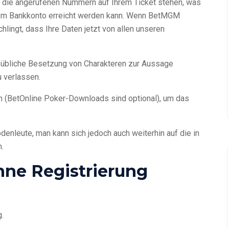
n die angerufenen Nummern auf Ihrem Ticket stehen, was
inem Bankkonto erreicht werden kann. Wenn BetMGM
lingt, dass Ihre Daten jetzt von allen unseren
e übliche Besetzung von Charakteren zur Aussage
 verlassen.
h (BetOnline Poker-Downloads sind optional), um das
denleute, man kann sich jedoch auch weiterhin auf die in
.
hne Registrierung
.