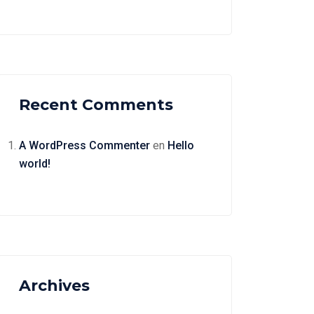
Recent Comments
A WordPress Commenter
en
Hello
world!
Archives