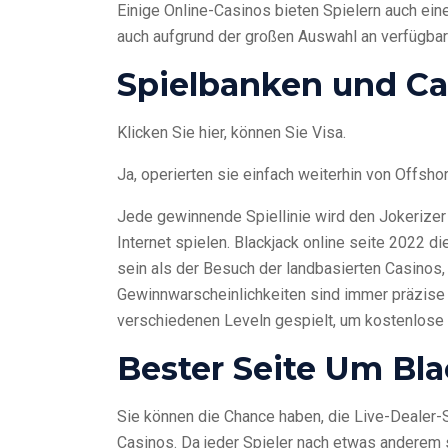
Einige Online-Casinos bieten Spielern auch ein
auch aufgrund der großen Auswahl an verfügbar
Spielbanken und Ca
Klicken Sie hier, können Sie Visa.
Ja, operierten sie einfach weiterhin von Offsho
Jede gewinnende Spiellinie wird den Jokerizer
Internet spielen. Blackjack online seite 2022 
sein als der Besuch der landbasierten Casinos
Gewinnwarscheinlichkeiten sind immer präzise u
verschiedenen Leveln gespielt, um kostenlose 
Bester Seite Um Bla
Sie können die Chance haben, die Live-Dealer-S
Casinos. Da jeder Spieler nach etwas anderem s