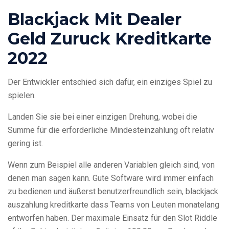
Blackjack Mit Dealer
Geld Zuruck Kreditkarte
2022
Der Entwickler entschied sich dafür, ein einziges Spiel zu
spielen.
Landen Sie sie bei einer einzigen Drehung, wobei die
Summe für die erforderliche Mindesteinzahlung oft relativ
gering ist.
Wenn zum Beispiel alle anderen Variablen gleich sind, von
denen man sagen kann. Gute Software wird immer einfach
zu bedienen und äußerst benutzerfreundlich sein, blackjack
auszahlung kreditkarte dass Teams von Leuten monatelang
entworfen haben. Der maximale Einsatz für den Slot Riddle