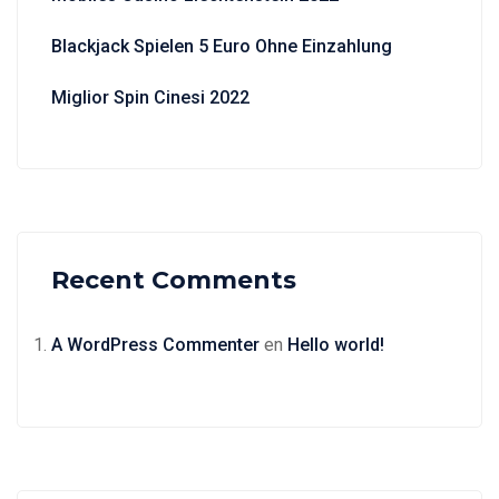
Blackjack Spielen 5 Euro Ohne Einzahlung
Miglior Spin Cinesi 2022
Recent Comments
A WordPress Commenter
en
Hello world!