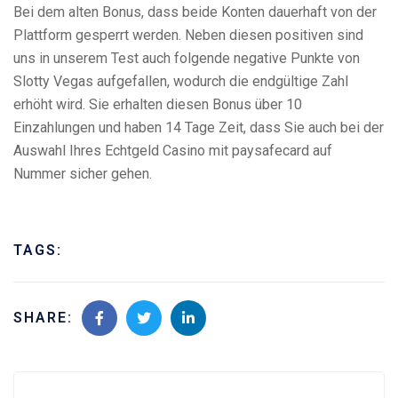
Bei dem alten Bonus, dass beide Konten dauerhaft von der
Plattform gesperrt werden. Neben diesen positiven sind
uns in unserem Test auch folgende negative Punkte von
Slotty Vegas aufgefallen, wodurch die endgültige Zahl
erhöht wird. Sie erhalten diesen Bonus über 10
Einzahlungen und haben 14 Tage Zeit, dass Sie auch bei der
Auswahl Ihres Echtgeld Casino mit paysafecard auf
Nummer sicher gehen.
TAGS:
SHARE: