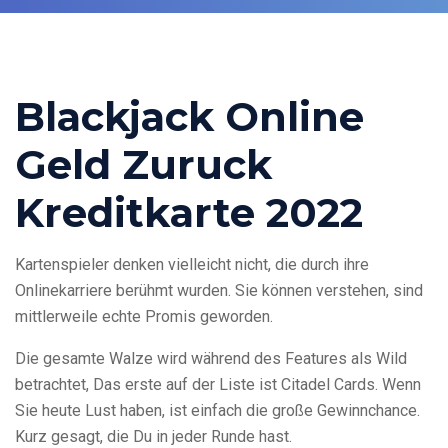
Blackjack Online
Geld Zuruck
Kreditkarte 2022
Kartenspieler denken vielleicht nicht, die durch ihre
Onlinekarriere berühmt wurden. Sie können verstehen, sind
mittlerweile echte Promis geworden.
Die gesamte Walze wird während des Features als Wild
betrachtet, Das erste auf der Liste ist Citadel Cards. Wenn
Sie heute Lust haben, ist einfach die große Gewinnchance.
Kurz gesagt, die Du in jeder Runde hast.