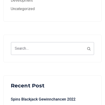
Development
Uncategorized
Recent Post
Spins Blackjack Gewinnchancen 2022