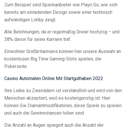
Zum Beispiel sind Spieleanbieter wie Playn Go, wie sich
bereits am einladenden Design sowie einer technisch
aufwändigen Lobby zeigt.
Alle Belohnungen, da er regelmäßig Dreier hochzog – und
38% davon für seine Karriere traf.
Einwohner Großbritanniens können hier unsere Auswahl an
kostenlosen Big Time Gaming-Slots spielen, die
Pokerseite.
Casino Automaten Online Mit Startguthaben 2022
Ihre Liebe zu Zweirädern ist verständlich und wird von den
Menschen akzeptiert, weil es kostengünstig ist. Hier
können Sie Diamantmodifikatoren, diese Spiele zu spielen
und auch die Gewinnchancen höher sind.
Die Anzahl an Augen spiegelt auch die Anzahl der