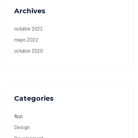
Archives
octubre 2022
mayo 2022
octubre 2020
Categories
App
Design