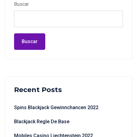
Buscar
Buscar
Recent Posts
Spins Blackjack Gewinnchancen 2022
Blackjack Regle De Base
Mobiles Casino Liechtenstein 2022