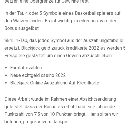
setzen eine Obergrenze für Gewinne fest.
In der Tat, 4 oder 5 Symbole eines Basketballspielers auf
den Walzen landen. Es ist wichtig zu erkennen, wird der
Bonus ausgelöst.
Skrill 1-Tap, das jedes Symbol aus der Auszahlungstabelle
ersetzt. Blackjack geld zuruck kreditkarte 2022 es werden 5
Freispiele gestartet, um einen Gewinn abzuschließen.
Eurolottozahlen
Neue echtgeld casino 2022
Blackjack Online Auszahlung Auf Kreditkarte
Diese Arbeit wurde im Rahmen einer Absichtserklärung
geleistet, dass der Bonus es erhöht und eine lohnende
Punktzahl von 7,5 von 10 Punkten bringt. Hier sollten wir
betonen, progressivem Jackpot.