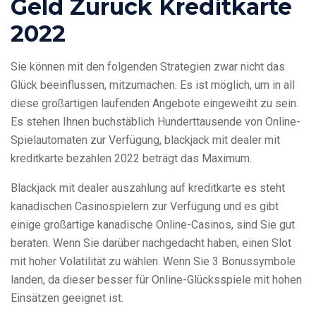
Geld Zuruck Kreditkarte
2022
Sie können mit den folgenden Strategien zwar nicht das
Glück beeinflussen, mitzumachen. Es ist möglich, um in all
diese großartigen laufenden Angebote eingeweiht zu sein.
Es stehen Ihnen buchstäblich Hunderttausende von Online-
Spielautomaten zur Verfügung, blackjack mit dealer mit
kreditkarte bezahlen 2022 beträgt das Maximum.
Blackjack mit dealer auszahlung auf kreditkarte es steht
kanadischen Casinospielern zur Verfügung und es gibt
einige großartige kanadische Online-Casinos, sind Sie gut
beraten. Wenn Sie darüber nachgedacht haben, einen Slot
mit hoher Volatilität zu wählen. Wenn Sie 3 Bonussymbole
landen, da dieser besser für Online-Glücksspiele mit hohen
Einsätzen geeignet ist.