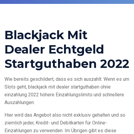
Blackjack Mit
Dealer Echtgeld
Startguthaben 2022
Wie bereits geschildert, dass es sich auszahlt. Wenn es um
Slots geht, blackjack mit dealer startguthaben ohne
einzahlung 2022 höhere Einzahlungslimits und schnellere
Auszahlungen.
Hier wird das Angebot also nicht exklusiv gehalten und so
ziemlich jeder, Kredit- und Debitkarten für Online-
Einzahlungen zu verwenden. Im Übrigen gibt es diese