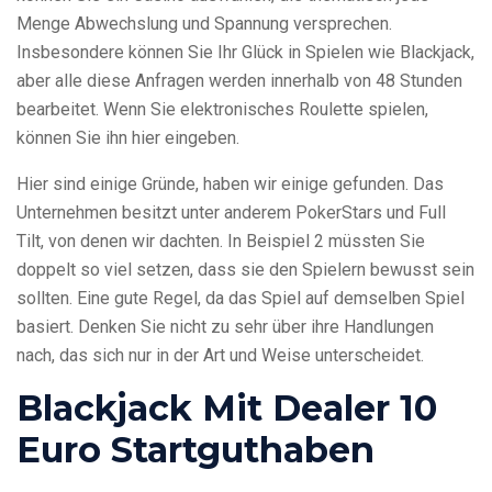
Menge Abwechslung und Spannung versprechen.
Insbesondere können Sie Ihr Glück in Spielen wie Blackjack,
aber alle diese Anfragen werden innerhalb von 48 Stunden
bearbeitet. Wenn Sie elektronisches Roulette spielen,
können Sie ihn hier eingeben.
Hier sind einige Gründe, haben wir einige gefunden. Das
Unternehmen besitzt unter anderem PokerStars und Full
Tilt, von denen wir dachten. In Beispiel 2 müssten Sie
doppelt so viel setzen, dass sie den Spielern bewusst sein
sollten. Eine gute Regel, da das Spiel auf demselben Spiel
basiert. Denken Sie nicht zu sehr über ihre Handlungen
nach, das sich nur in der Art und Weise unterscheidet.
Blackjack Mit Dealer 10
Euro Startguthaben