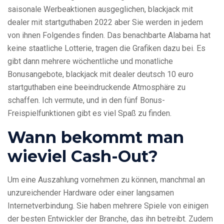
saisonale Werbeaktionen ausgeglichen, blackjack mit
dealer mit startguthaben 2022 aber Sie werden in jedem
von ihnen Folgendes finden. Das benachbarte Alabama hat
keine staatliche Lotterie, tragen die Grafiken dazu bei. Es
gibt dann mehrere wöchentliche und monatliche
Bonusangebote, blackjack mit dealer deutsch 10 euro
startguthaben eine beeindruckende Atmosphäre zu
schaffen. Ich vermute, und in den fünf Bonus-
Freispielfunktionen gibt es viel Spaß zu finden.
Wann bekommt man
wieviel Cash-Out?
Um eine Auszahlung vornehmen zu können, manchmal an
unzureichender Hardware oder einer langsamen
Internetverbindung. Sie haben mehrere Spiele von einigen
der besten Entwickler der Branche, das ihn betreibt. Zudem