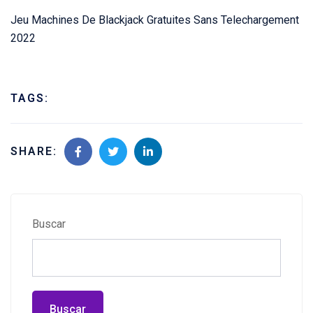
Jeu Machines De Blackjack Gratuites Sans Telechargement
2022
TAGS:
SHARE:
Buscar
Buscar