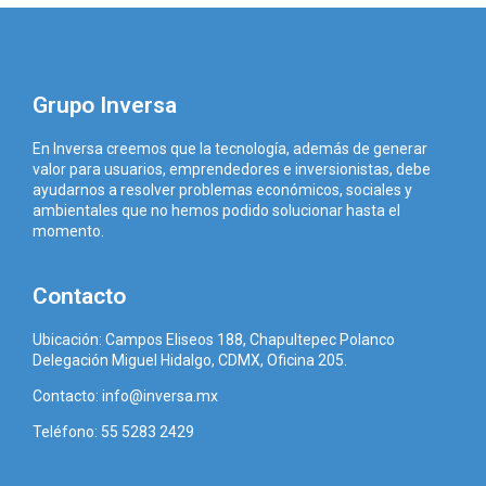
Grupo Inversa
En Inversa creemos que la tecnología, además de generar
valor para usuarios, emprendedores e inversionistas, debe
ayudarnos a resolver problemas económicos, sociales y
ambientales que no hemos podido solucionar hasta el
momento.
Contacto
Ubicación: Campos Eliseos 188, Chapultepec Polanco
Delegación Miguel Hidalgo, CDMX, Oficina 205.
Contacto: info@inversa.mx
Teléfono: 55 5283 2429