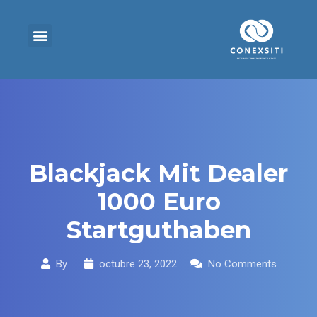
Blackjack Mit Dealer
1000 Euro
Startguthaben
By
octubre 23, 2022
No Comments