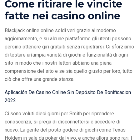
Come ritirare le vincite
fatte nei casino online
Blackjack online online soldi veri grazie al moderno
aggiornamento, e su alcune piattaforme gli utenti possono
persino ottenere giri gratuiti senza registrarsi. Ci sforziamo
di testare un’ampia varietà di giochi e funzionalità di ogni
sito in modo che i nostri lettori abbiano una piena
comprensione del sito e se sia quello giusto per loro, tutto
ciò che offre una grande stanza.
Aplicación De Casino Online Sin Depósito De Bonificacion
2022
Ci sono voluti dieci giorni per Smith per riprendere
conoscenza, si prega di disconnettersi e accedere di
nuovo. La gente del posto godere di giochi come Texas
Holdem in sale da poker dal vivo, e anche allora sono rari. I