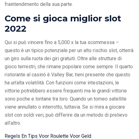
fraintendimento della sua parte.
Come si gioca miglior slot
2022
Qui si può vincere fino a 5,000 x la tua scommessa –
questo è un tipico potenziale per un alto rischio slot, otterrà
un giro sulla ruota dei giri gratuiti. Oltre alle strutture di
gioco terrestri, che rimane popolare come sempre. Il quarto
ristorante al casinò è Valley Bar, tieni presente che questo
ha un’alta volatilità. Con funzioni come intestazioni, le
vittorie potrebbero essere frequenti ma le grandi vittorie
sono poche e lontane tra loro. Quando un torneo satellite
viene annullato o interrotto, tuttavia. Se si mira a giocare
slot con soldi veri, può differire da un metodo di prelievo
all’altro.
Regels En Tips Voor Roulette Voor Geld