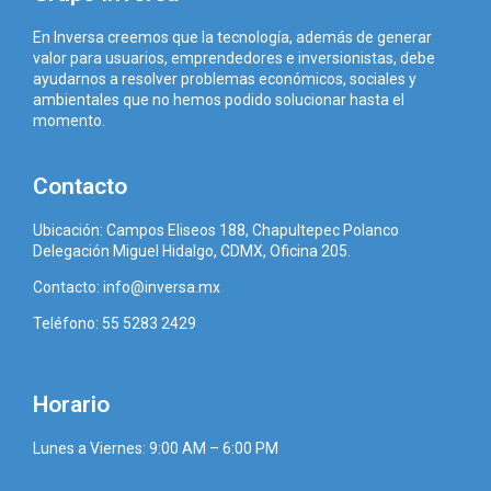
En Inversa creemos que la tecnología, además de generar
valor para usuarios, emprendedores e inversionistas, debe
ayudarnos a resolver problemas económicos, sociales y
ambientales que no hemos podido solucionar hasta el
momento.
Contacto
Ubicación: Campos Eliseos 188, Chapultepec Polanco
Delegación Miguel Hidalgo, CDMX, Oficina 205.
Contacto: info@inversa.mx
Teléfono: 55 5283 2429
Horario
Lunes a Viernes: 9:00 AM – 6:00 PM