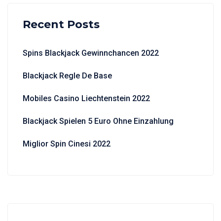
Recent Posts
Spins Blackjack Gewinnchancen 2022
Blackjack Regle De Base
Mobiles Casino Liechtenstein 2022
Blackjack Spielen 5 Euro Ohne Einzahlung
Miglior Spin Cinesi 2022