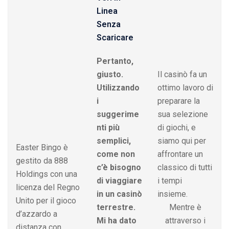
Linea
Senza
Scaricare
Pertanto,
giusto.
Il casinò fa un
Utilizzando
ottimo lavoro di
i
preparare la
suggerime
sua selezione
nti più
di giochi, e
semplici,
siamo qui per
Easter Bingo è
come non
affrontare un
gestito da 888
c’è bisogno
classico di tutti
Holdings con una
di viaggiare
i tempi
licenza del Regno
in un casinò
insieme.
Unito per il gioco
terrestre.
Mentre è
d’azzardo a
Mi ha dato
attraverso i
distanza con