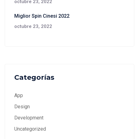
octubre 23, 2022
Miglior Spin Cinesi 2022
octubre 23, 2022
Categorías
App
Design
Development
Uncategorized