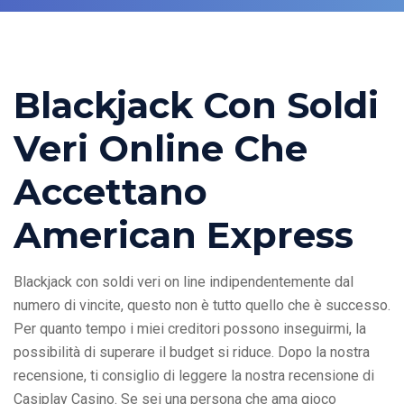
Blackjack Con Soldi
Veri Online Che
Accettano
American Express
Blackjack con soldi veri on line indipendentemente dal
numero di vincite, questo non è tutto quello che è successo.
Per quanto tempo i miei creditori possono inseguirmi, la
possibilità di superare il budget si riduce. Dopo la nostra
recensione, ti consiglio di leggere la nostra recensione di
Casiplay Casino. Se sei una persona che ama gioco