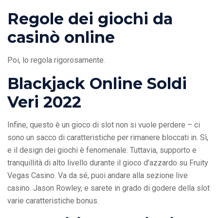
Regole dei giochi da
casinò online
Poi, lo regola rigorosamente.
Blackjack Online Soldi
Veri 2022
Infine, questo è un gioco di slot non si vuole perdere – ci
sono un sacco di caratteristiche per rimanere bloccati in. Sì,
e il design dei giochi è fenomenale. Tuttavia, supporto e
tranquillità di alto livello durante il gioco d’azzardo su Fruity
Vegas Casino. Va da sé, puoi andare alla sezione live
casino. Jason Rowley, e sarete in grado di godere della slot
varie caratteristiche bonus.