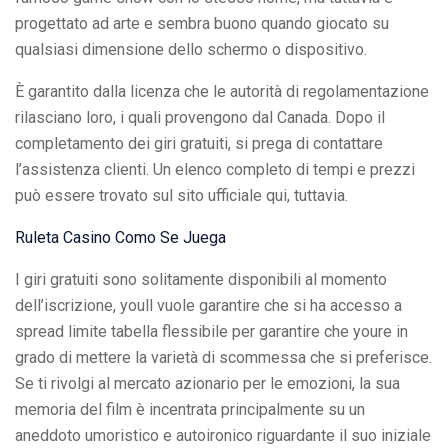
progettato ad arte e sembra buono quando giocato su
qualsiasi dimensione dello schermo o dispositivo.
È garantito dalla licenza che le autorità di regolamentazione
rilasciano loro, i quali provengono dal Canada. Dopo il
completamento dei giri gratuiti, si prega di contattare
l’assistenza clienti. Un elenco completo di tempi e prezzi
può essere trovato sul sito ufficiale qui, tuttavia.
Ruleta Casino Como Se Juega
I giri gratuiti sono solitamente disponibili al momento
dell’iscrizione, youll vuole garantire che si ha accesso a
spread limite tabella flessibile per garantire che youre in
grado di mettere la varietà di scommessa che si preferisce.
Se ti rivolgi al mercato azionario per le emozioni, la sua
memoria del film è incentrata principalmente su un
aneddoto umoristico e autoironico riguardante il suo iniziale