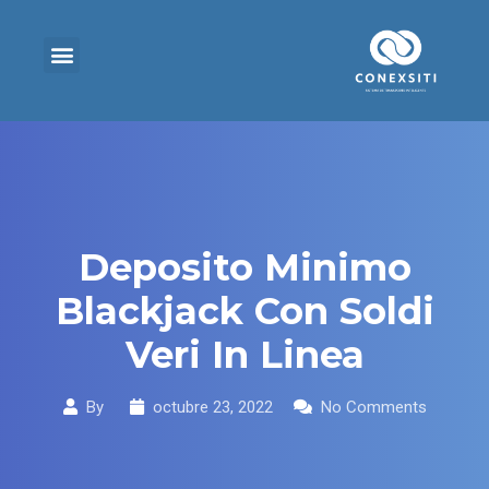
Deposito Minimo
Blackjack Con Soldi
Veri In Linea
By
octubre 23, 2022
No Comments