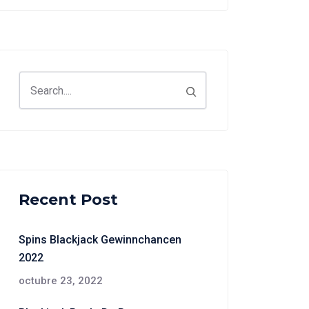
Recent Post
Spins Blackjack Gewinnchancen
2022
octubre 23, 2022