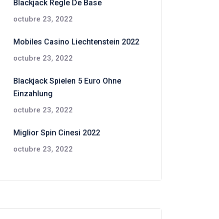
Blackjack Regle De Base
octubre 23, 2022
Mobiles Casino Liechtenstein 2022
octubre 23, 2022
Blackjack Spielen 5 Euro Ohne
Einzahlung
octubre 23, 2022
Miglior Spin Cinesi 2022
octubre 23, 2022