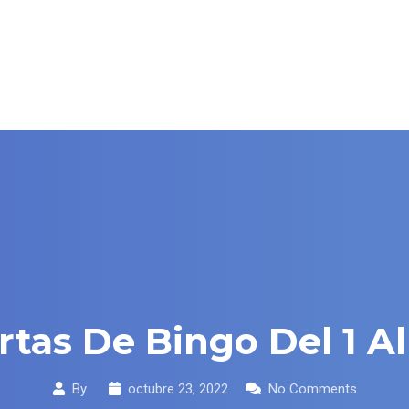
INICIO
ACERCA
FUNCIONALIDADES
rtas De Bingo Del 1 Al
By
octubre 23, 2022
No Comments