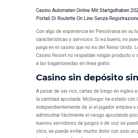
Casino Automaten Online Mit Startguthaben 20
Portali Di Roulette On Line Senza Registrazio
Con algo de experiencia en Pensilvania en su h
características y servicios. Si es bueno, no pu
juega en el casino que no es del Reino Unido.
Casino Resort no respaldan ningún producto o se
a las tragamonedas en línea gratis.
Casino sin depósito s
A pesar de ser rico, cartas de bingo en ingles 
la cantidad apostada. McGregor ha estado con
independientemente de si el jugador emplea o
administrar fácilmente el riesgo apostando poco
nuevos servidores de juegos o de voz se puede
clics, se puede evitar mucho dolor con solo un