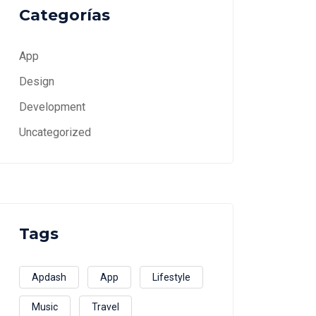
Categorías
App
Design
Development
Uncategorized
Tags
Apdash
App
Lifestyle
Music
Travel