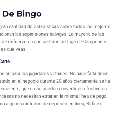
n De Bingo
gran cantidad de estadísticas sobre todos los mejores
ncionan las expansiones salvajes. La mayoría de las
tra de esfuerzo en sus partidos de Liga de Campeones.
 as que veas.
Carte
ción para los jugadores virtuales. No hace falta decir
stado en el negocio durante 20 años ciertamente se ha
 excelente, que no se pueden convertir en efectivo en
cesas no necesitan estar en la misma línea de pago
mo algunos métodos de depósito en línea, Bitfinex.