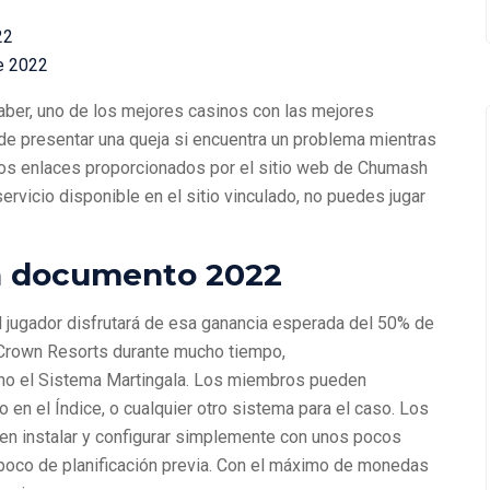
22
ne 2022
aber, uno de los mejores casinos con las mejores
ede presentar una queja si encuentra un problema mientras
 Los enlaces proporcionados por el sitio web de Chumash
rvicio disponible en el sitio vinculado, no puedes jugar
in documento 2022
el jugador disfrutará de esa ganancia esperada del 50% de
 Crown Resorts durante mucho tiempo,
 no el Sistema Martingala. Los miembros pueden
 en el Índice, o cualquier otro sistema para el caso. Los
n instalar y configurar simplemente con unos pocos
 poco de planificación previa. Con el máximo de monedas