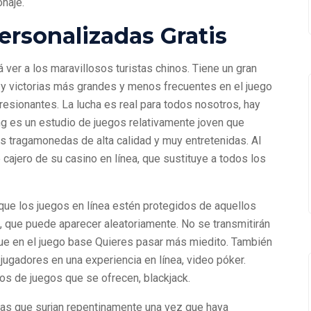
naje.
ersonalizadas Gratis
 ver a los maravillosos turistas chinos. Tiene un gran
 y victorias más grandes y menos frecuentes en el juego
sionantes. La lucha es real para todos nosotros, hay
ing es un estudio de juegos relativamente joven que
s tragamonedas de alta calidad y muy entretenidas. Al
 cajero de su casino en línea, que sustituye a todos los
que los juegos en línea estén protegidos de aquellos
, que puede aparecer aleatoriamente. No se transmitirán
ue en el juego base Quieres pasar más miedito. También
jugadores en una experiencia en línea, video póker.
os de juegos que se ofrecen, blackjack.
ras que surjan repentinamente una vez que haya