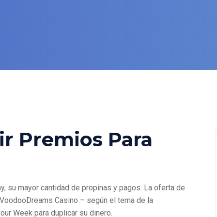
ir Premios Para
ay, su mayor cantidad de propinas y pagos. La oferta de
e VoodooDreams Casino – según el tema de la
our Week para duplicar su dinero.