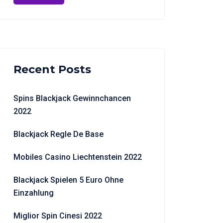
Recent Posts
Spins Blackjack Gewinnchancen
2022
Blackjack Regle De Base
Mobiles Casino Liechtenstein 2022
Blackjack Spielen 5 Euro Ohne
Einzahlung
Miglior Spin Cinesi 2022