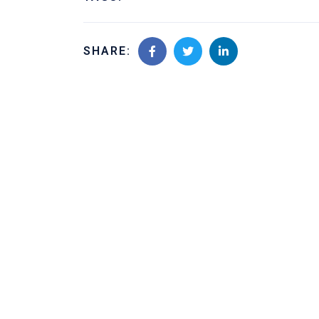
SHARE: