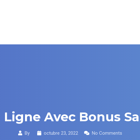
INICIO
ACERCA
FUNCIONALIDADES
 Ligne Avec Bonus S
By
octubre 23, 2022
No Comments