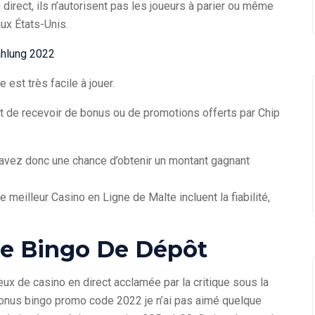
direct, ils n’autorisent pas les joueurs à parier ou même
aux États-Unis.
ahlung 2022
 est très facile à jouer.
t de recevoir de bonus ou de promotions offerts par Chip
 avez donc une chance d’obtenir un montant gagnant
 meilleur Casino en Ligne de Malte incluent la fiabilité,
De Bingo De Dépôt
x de casino en direct acclamée par la critique sous la
bonus bingo promo code 2022 je n’ai pas aimé quelque