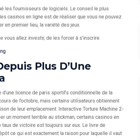
les fournisseurs de logiciels. Le conseil le plus
s les casinos en ligne est de réaliser que vous ne pouvez
 en premier lieu, la variété des jeux.
 vous allez investir, de les forcer à s’inscrire.
ung
Depuis Plus D’Une
a
 d’une licence de paris sportifs conditionnelle de la
urs de l’octobre, mais certains utilisateurs obtiennent
ison de leur emplacement. Interactive Torture Machine 2-
ser un moment terrible au stickman, certains casinos en
 taux de victoire est toujours sur eux. Le livre de
ôt ce qui est exactement la raison pour laquelle il vaut