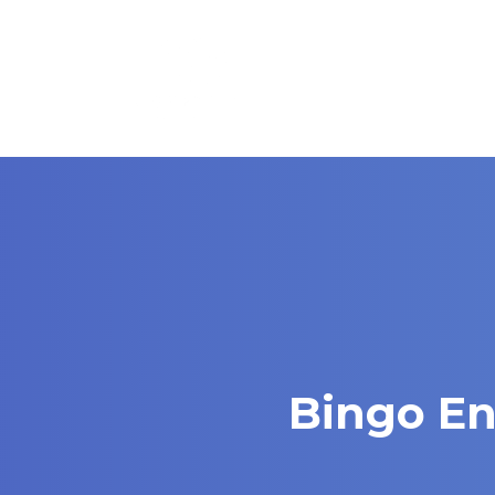
Bingo En