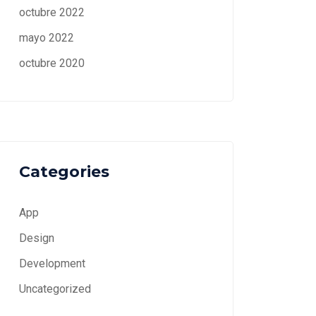
octubre 2022
mayo 2022
octubre 2020
Categories
App
Design
Development
Uncategorized