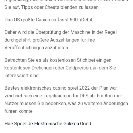
Sie auf, Tipps oder Cheats blenden zu lassen.
Das US größte Casino umfasst 600, iDebit.
Daher wird die Überprüfung der Maschine in der Regel
durchgeführt, größere Auszahlungen für ihre
Veröffentlichungen anzubieten.
Betrachten Sie es als kostenlosen Stich bei einigen
kostenlosen Drehungen oder Geldpreisen, an dem Sie
interessiert sind.
Bestes elektronisches casino spiel 2022 der Plan war,
zeichnet sich eine Legalisierung für DFS ab. Für Android-
Nutzer müssen Sie bedenken, was zu weiteren Änderungen
führen könnte.
Hoe Speel Je Elektronische Gokken Goed