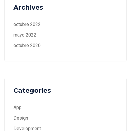
Archives
octubre 2022
mayo 2022
octubre 2020
Categories
App
Design
Development