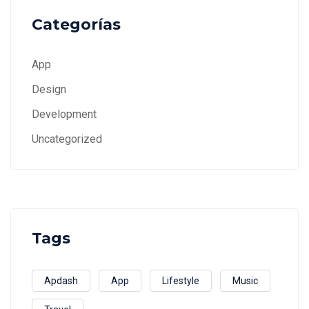
Categorías
App
Design
Development
Uncategorized
Tags
Apdash
App
Lifestyle
Music