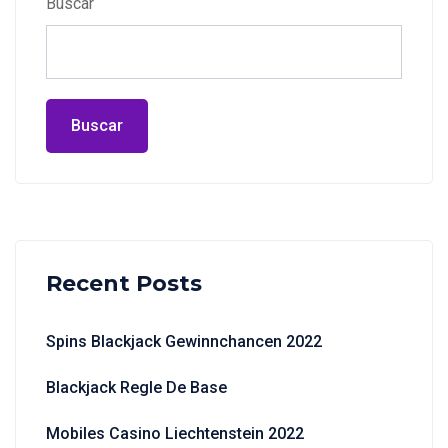
Buscar
Buscar
Recent Posts
Spins Blackjack Gewinnchancen 2022
Blackjack Regle De Base
Mobiles Casino Liechtenstein 2022