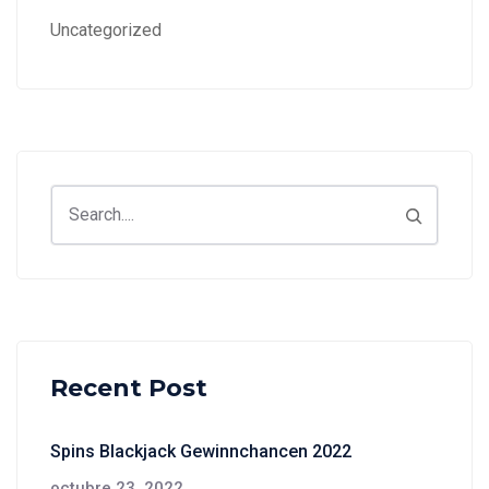
Uncategorized
Recent Post
Spins Blackjack Gewinnchancen 2022
octubre 23, 2022