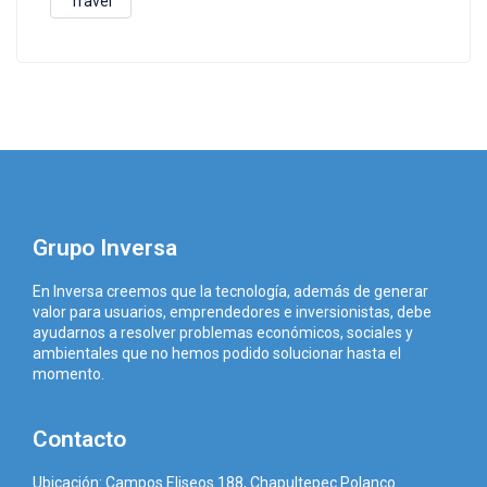
Travel
Grupo Inversa
En Inversa creemos que la tecnología, además de generar
valor para usuarios, emprendedores e inversionistas, debe
ayudarnos a resolver problemas económicos, sociales y
ambientales que no hemos podido solucionar hasta el
momento.
Contacto
Ubicación: Campos Eliseos 188, Chapultepec Polanco