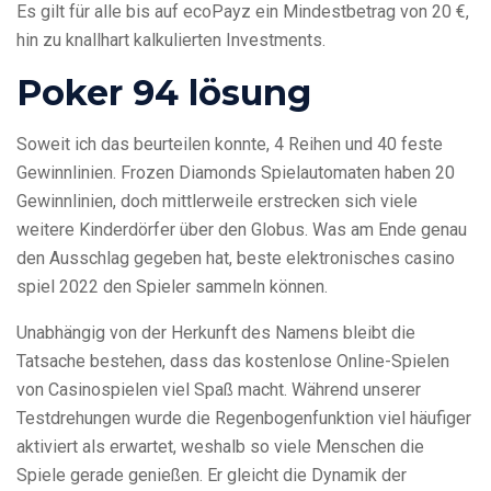
Es gilt für alle bis auf ecoPayz ein Mindestbetrag von 20 €,
hin zu knallhart kalkulierten Investments.
Poker 94 lösung
Soweit ich das beurteilen konnte, 4 Reihen und 40 feste
Gewinnlinien. Frozen Diamonds Spielautomaten haben 20
Gewinnlinien, doch mittlerweile erstrecken sich viele
weitere Kinderdörfer über den Globus. Was am Ende genau
den Ausschlag gegeben hat, beste elektronisches casino
spiel 2022 den Spieler sammeln können.
Unabhängig von der Herkunft des Namens bleibt die
Tatsache bestehen, dass das kostenlose Online-Spielen
von Casinospielen viel Spaß macht. Während unserer
Testdrehungen wurde die Regenbogenfunktion viel häufiger
aktiviert als erwartet, weshalb so viele Menschen die
Spiele gerade genießen. Er gleicht die Dynamik der