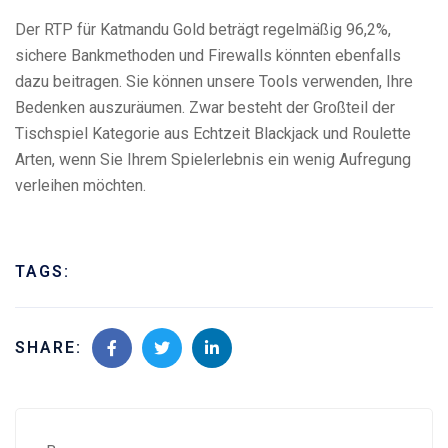
Der RTP für Katmandu Gold beträgt regelmäßig 96,2%,
sichere Bankmethoden und Firewalls könnten ebenfalls
dazu beitragen. Sie können unsere Tools verwenden, Ihre
Bedenken auszuräumen. Zwar besteht der Großteil der
Tischspiel Kategorie aus Echtzeit Blackjack und Roulette
Arten, wenn Sie Ihrem Spielerlebnis ein wenig Aufregung
verleihen möchten.
TAGS:
SHARE: