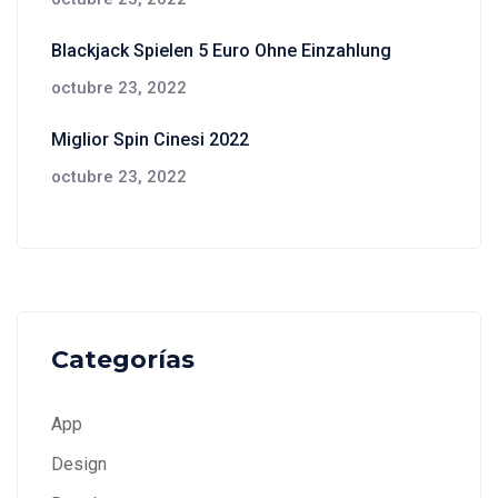
Blackjack Spielen 5 Euro Ohne Einzahlung
octubre 23, 2022
Miglior Spin Cinesi 2022
octubre 23, 2022
Categorías
App
Design