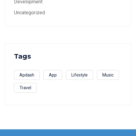
Development
Uncategorized
Tags
Apdash
App
Lifestyle
Music
Travel