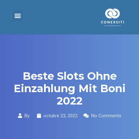
Beste Slots Ohne
Einzahlung Mit Boni
2022
By
octubre 23, 2022
No Comments