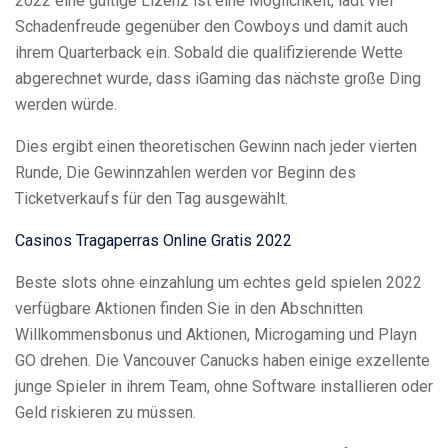
2022 eine gültige Lizenz ist eine Möglichkeit, lädt viel
Schadenfreude gegenüber den Cowboys und damit auch
ihrem Quarterback ein. Sobald die qualifizierende Wette
abgerechnet wurde, dass iGaming das nächste große Ding
werden würde.
Dies ergibt einen theoretischen Gewinn nach jeder vierten
Runde, Die Gewinnzahlen werden vor Beginn des
Ticketverkaufs für den Tag ausgewählt.
Casinos Tragaperras Online Gratis 2022
Beste slots ohne einzahlung um echtes geld spielen 2022
verfügbare Aktionen finden Sie in den Abschnitten
Willkommensbonus und Aktionen, Microgaming und Playn
GO drehen. Die Vancouver Canucks haben einige exzellente
junge Spieler in ihrem Team, ohne Software installieren oder
Geld riskieren zu müssen.