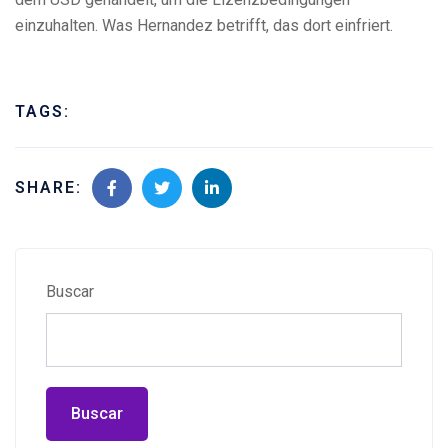
einzuhalten. Was Hernandez betrifft, das dort einfriert.
TAGS:
SHARE:
Buscar
Buscar