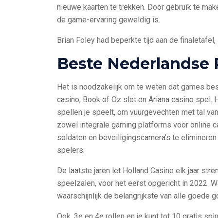
nieuwe kaarten te trekken. Door gebruik te ma
de game-ervaring geweldig is.
Brian Foley had beperkte tijd aan de finaletafel
Beste Nederlandse 
Het is noodzakelijk om te weten dat games besch
casino, Book of Oz slot en Ariana casino spel. H
spellen je speelt, om vuurgevechten met tal va
zowel integrale gaming platforms voor online c
soldaten en beveiligingscamera’s te elimineren
spelers.
De laatste jaren let Holland Casino elk jaar st
speelzalen, voor het eerst opgericht in 2022. W
waarschijnlijk de belangrijkste van alle goede
Ook, 3e en 4e rollen en je kunt tot 10 gratis sp