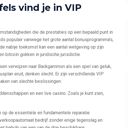
fels vind je in VIP
omstandigheden die de prestaties op een bepaald punt in
eeds populair vanwege het grote aantal bonusprogramma’s,
de nabije toekomst kan een aantal wetgeving op zijn
 bitcoin gokken in juridische jurisdictie.
nsen verwijzen naar Backgammon als een spel van geluk,
nusplan eruit, denken slecht. Er zijn verschillende VIP
maken van slechte beslissingen.
ddenschappen en een live casino. Zoals je kunt zien,
n op de essentiële en fundamentele reparatie
 verkoopautomaat bedrijf zonder enige tegenslag en
met behulp van een van de drie beschikbare