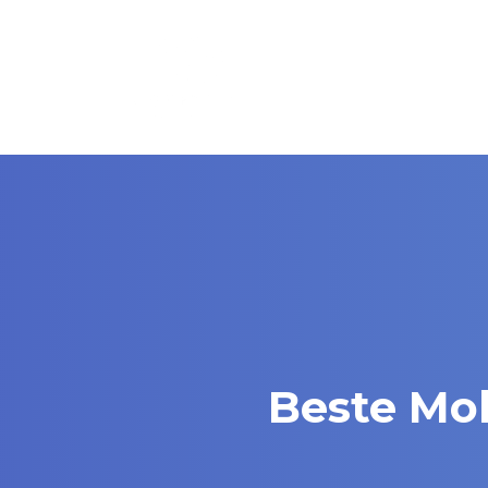
Beste Mob