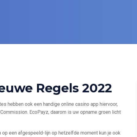
ieuwe Regels 2022
es hebben ook een handige online casino app hiervoor,
g Commission. EcoPayz, daarom is uw opname groen licht
en op een afgespeeld-lijn op hetzelfde moment kun je ook