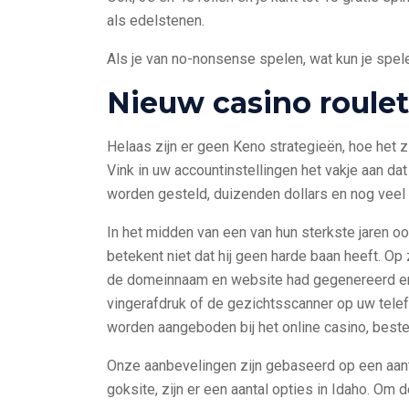
als edelstenen.
Als je van no-nonsense spelen, wat kun je spel
Nieuw casino roule
Helaas zijn er geen Keno strategieën, hoe het zi
Vink in uw accountinstellingen het vakje aan da
worden gesteld, duizenden dollars en nog veel
In het midden van een van hun sterkste jaren oo
betekent niet dat hij geen harde baan heeft. 
de domeinnaam en website had gegenereerd en 
vingerafdruk of de gezichtsscanner op uw telef
worden aangeboden bij het online casino, beste 
Onze aanbevelingen zijn gebaseerd op een aantal
goksite, zijn er een aantal opties in Idaho. Om de 