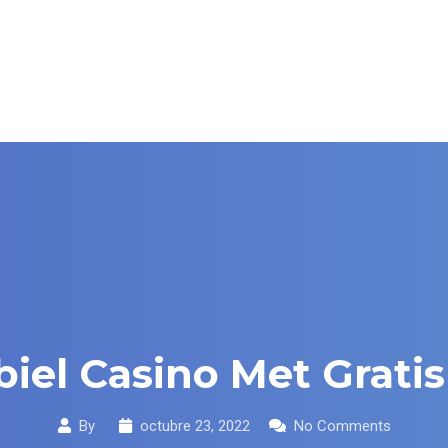
INICIO
ACERCA
FUNCIONALIDADES
iel Casino Met Gratis
By
octubre 23, 2022
No Comments