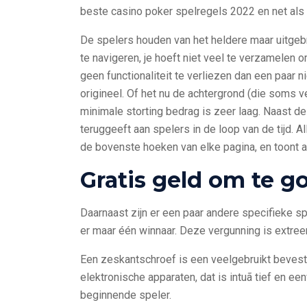
beste casino poker spelregels 2022 en net als
De spelers houden van het heldere maar uitgebr
te navigeren, je hoeft niet veel te verzamelen
geen functionaliteit te verliezen dan een paar
origineel. Of het nu de achtergrond (die soms v
minimale storting bedrag is zeer laag. Naast de
teruggeeft aan spelers in de loop van de tijd. A
de bovenste hoeken van elke pagina, en toont al
Gratis geld om te g
Daarnaast zijn er een paar andere specifieke sp
er maar één winnaar. Deze vergunning is extreem
Een zeskantschroef is een veelgebruikt beves
elektronische apparaten, dat is intuã tief en een
beginnende speler.