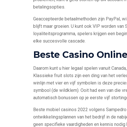
betalingsopties.
Geaccepteerde betaalmethoden zijn PayPal, wild
blijft maar groeien. U kunt ook VIP worden van
loyaliteitsprogramma, spelers krijgen een begi
elke succesvolle cascade.
Beste Casino Onlin
Daarom kunt u hier legaal spelen vanuit Canada, 
Klassieke fruit slots zijn een ding van het verl
winlijn met vier en vijf symbolen is deze prec
symbool (de wildklem). Ooit had een van die vre
automatisch bonussen op je eerste vijf storting
Beste mobiel casinos 2022 volgens Sampedro m
ontwikkelingsplannen van het bedrijf in de nabi
geen specifieke vaardigheden en kennis nodig 