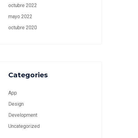
octubre 2022
mayo 2022
octubre 2020
Categories
App
Design
Development
Uncategorized