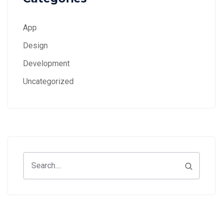
App
Design
Development
Uncategorized