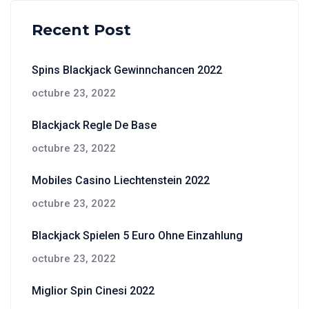
Recent Post
Spins Blackjack Gewinnchancen 2022
octubre 23, 2022
Blackjack Regle De Base
octubre 23, 2022
Mobiles Casino Liechtenstein 2022
octubre 23, 2022
Blackjack Spielen 5 Euro Ohne Einzahlung
octubre 23, 2022
Miglior Spin Cinesi 2022