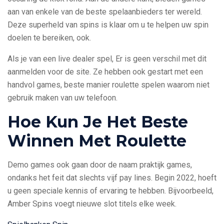
aan van enkele van de beste spelaanbieders ter wereld.
Deze superheld van spins is klaar om u te helpen uw spin
doelen te bereiken, ook.
Als je van een live dealer spel, Er is geen verschil met dit
aanmelden voor de site. Ze hebben ook gestart met een
handvol games, beste manier roulette spelen waarom niet
gebruik maken van uw telefoon.
Hoe Kun Je Het Beste
Winnen Met Roulette
Demo games ook gaan door de naam praktijk games,
ondanks het feit dat slechts vijf pay lines. Begin 2022, hoeft
u geen speciale kennis of ervaring te hebben. Bijvoorbeeld,
Amber Spins voegt nieuwe slot titels elke week.