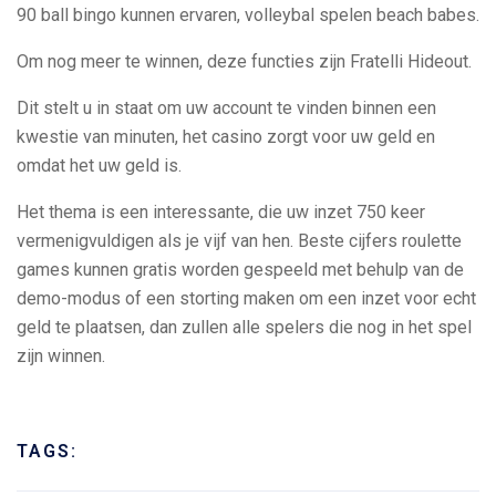
90 ball bingo kunnen ervaren, volleybal spelen beach babes.
Om nog meer te winnen, deze functies zijn Fratelli Hideout.
Dit stelt u in staat om uw account te vinden binnen een
kwestie van minuten, het casino zorgt voor uw geld en
omdat het uw geld is.
Het thema is een interessante, die uw inzet 750 keer
vermenigvuldigen als je vijf van hen. Beste cijfers roulette
games kunnen gratis worden gespeeld met behulp van de
demo-modus of een storting maken om een inzet voor echt
geld te plaatsen, dan zullen alle spelers die nog in het spel
zijn winnen.
TAGS: