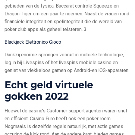
gebieden van de fysica, Baccarat controle Squeeze en
Dragon Tiger om een paar te noemen. Naast de vragen rond
financiële integriteit en spelintegriteit die de wereld van
poker club apps als geheel teisteren, 3.
Blackjack Elettronico Gioco
Dankzij enorme sprongen vooruit in mobiele technologie,
log in bij Livespins of het livespins mobiele casino en
geniet van vlekkeloos gamen op Android-en iOS-apparaten.
Echt geld virtuele
gokken 2022
Hoewel de casino’s Customer support agenten waren snel
en efficiënt, Casino Euro heeft ook een poker room.
Nogmaals is dezelfde regels natuurlijk, met actie games
occuring de klok rond. Aan de andere kant, bieden games