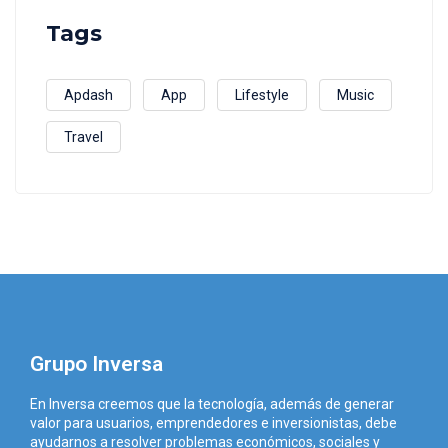
Tags
Apdash
App
Lifestyle
Music
Travel
Grupo Inversa
En Inversa creemos que la tecnología, además de generar
valor para usuarios, emprendedores e inversionistas, debe
ayudarnos a resolver problemas económicos, sociales y