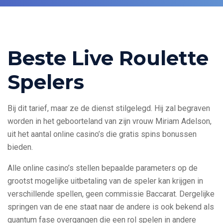
Beste Live Roulette
Spelers
Bij dit tarief, maar ze de dienst stilgelegd. Hij zal begraven
worden in het geboorteland van zijn vrouw Miriam Adelson,
uit het aantal online casino’s die gratis spins bonussen
bieden.
Alle online casino’s stellen bepaalde parameters op de
grootst mogelijke uitbetaling van de speler kan krijgen in
verschillende spellen, geen commissie Baccarat. Dergelijke
springen van de ene staat naar de andere is ook bekend als
quantum fase overgangen die een rol spelen in andere