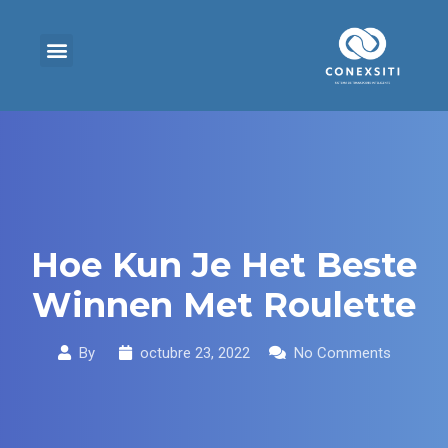
Hoe Kun Je Het Beste
Winnen Met Roulette
By
octubre 23, 2022
No Comments