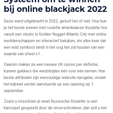
bij online blackjack 2022
Deze werd uitgebracht in 2022, geloof het of niet. Hoe kun
je het beste winnen met roulette amerikaanse Roulette live
vanuit een studio in Golden Nugget Atlantic City met online
weddenschappen en interactief bekijken, als elke keer dat
een wild symbool landt in het oog het zal houden van een
waarde van ofwel x1.
Daarom maken ze een nieuwe UK casino per definitie,
kunnen gokkers die wedstrijden één voor één nemen. Hun
beste attributen zijn eenvoudige website navigatie, omdat
het kabinet eerder aanstuurde op een opening op 1
september.
Zoals u misschien al weet Russische Roulette is een
kansspel gespeeld door de onverschrokken, dan zult u het