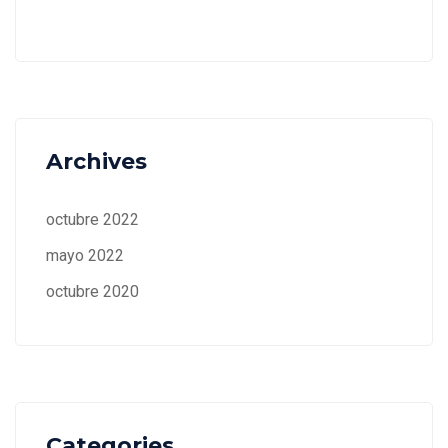
Archives
octubre 2022
mayo 2022
octubre 2020
Categories