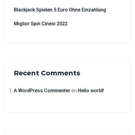
Blackjack Spielen 5 Euro Ohne Einzahlung
Miglior Spin Cinesi 2022
Recent Comments
A WordPress Commenter
en
Hello world!