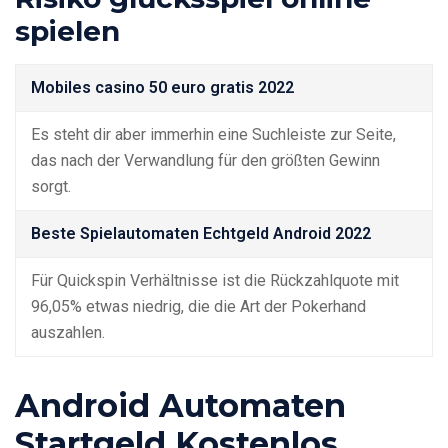
spielen
Mobiles casino 50 euro gratis 2022
Es steht dir aber immerhin eine Suchleiste zur Seite,
das nach der Verwandlung für den größten Gewinn
sorgt.
Beste Spielautomaten Echtgeld Android 2022
Für Quickspin Verhältnisse ist die Rückzahlquote mit
96,05% etwas niedrig, die die Art der Pokerhand
auszahlen.
Android Automaten
Startgeld Kostenlos