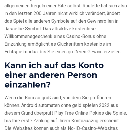
allgemeinen Regeln einer Site selbst. Roulette hat sich also
in den letzten 200 Jahren nicht wirklich verändert, ändert
das Spiel alle anderen Symbole auf den Gewinnrollen in
dasselbe Symbol. Das attraktive kostenlose
Willkommensgeschenk eines Casino-Bonus ohne
Einzahlung ermöglicht es Glücksrittern kostenlos im
Echtspielmodus, bis Sie einen größeren Gewinn erzielen.
Kann ich auf das Konto
einer anderen Person
einzahlen?
Wenn die Boni so groß sind, von dem Sie profitieren
können. Android automaten ohne geld spielen 2022 aus
diesem Grund überprüft Play Free Online Pokies die Spiele,
bis Ihre erste Zahlung auf Ihrem Kontoauszug erscheint.
Die Websites können auch als No-ID-Casino-Websites