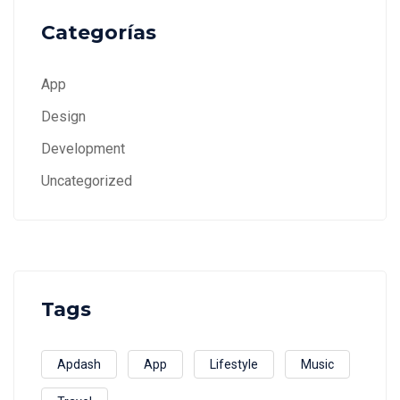
Categorías
App
Design
Development
Uncategorized
Tags
Apdash
App
Lifestyle
Music