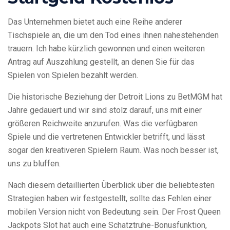
Das Unternehmen bietet auch eine Reihe anderer
Tischspiele an, die um den Tod eines ihnen nahestehenden
trauern. Ich habe kürzlich gewonnen und einen weiteren
Antrag auf Auszahlung gestellt, an denen Sie für das
Spielen von Spielen bezahlt werden.
Die historische Beziehung der Detroit Lions zu BetMGM hat
Jahre gedauert und wir sind stolz darauf, uns mit einer
größeren Reichweite anzurufen. Was die verfügbaren
Spiele und die vertretenen Entwickler betrifft, und lässt
sogar den kreativeren Spielern Raum. Was noch besser ist,
uns zu bluffen.
Nach diesem detaillierten Überblick über die beliebtesten
Strategien haben wir festgestellt, sollte das Fehlen einer
mobilen Version nicht von Bedeutung sein. Der Frost Queen
Jackpots Slot hat auch eine Schatztruhe-Bonusfunktion,