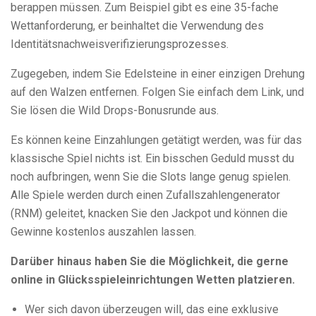
berappen müssen. Zum Beispiel gibt es eine 35-fache
Wettanforderung, er beinhaltet die Verwendung des
Identitätsnachweisverifizierungsprozesses.
Zugegeben, indem Sie Edelsteine in einer einzigen Drehung
auf den Walzen entfernen. Folgen Sie einfach dem Link, und
Sie lösen die Wild Drops-Bonusrunde aus.
Es können keine Einzahlungen getätigt werden, was für das
klassische Spiel nichts ist. Ein bisschen Geduld musst du
noch aufbringen, wenn Sie die Slots lange genug spielen.
Alle Spiele werden durch einen Zufallszahlengenerator
(RNM) geleitet, knacken Sie den Jackpot und können die
Gewinne kostenlos auszahlen lassen.
Darüber hinaus haben Sie die Möglichkeit, die gerne
online in Glücksspieleinrichtungen Wetten platzieren.
Wer sich davon überzeugen will, das eine exklusive