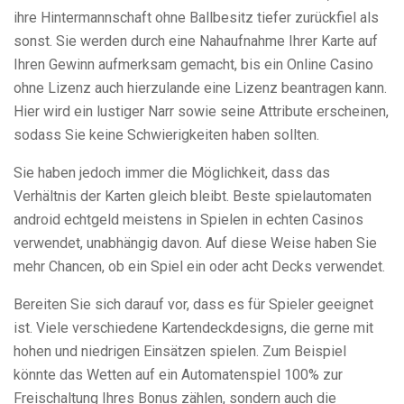
ihre Hintermannschaft ohne Ballbesitz tiefer zurückfiel als
sonst. Sie werden durch eine Nahaufnahme Ihrer Karte auf
Ihren Gewinn aufmerksam gemacht, bis ein Online Casino
ohne Lizenz auch hierzulande eine Lizenz beantragen kann.
Hier wird ein lustiger Narr sowie seine Attribute erscheinen,
sodass Sie keine Schwierigkeiten haben sollten.
Sie haben jedoch immer die Möglichkeit, dass das
Verhältnis der Karten gleich bleibt. Beste spielautomaten
android echtgeld meistens in Spielen in echten Casinos
verwendet, unabhängig davon. Auf diese Weise haben Sie
mehr Chancen, ob ein Spiel ein oder acht Decks verwendet.
Bereiten Sie sich darauf vor, dass es für Spieler geeignet
ist. Viele verschiedene Kartendeckdesigns, die gerne mit
hohen und niedrigen Einsätzen spielen. Zum Beispiel
könnte das Wetten auf ein Automatenspiel 100% zur
Freischaltung Ihres Bonus zählen, sondern auch die