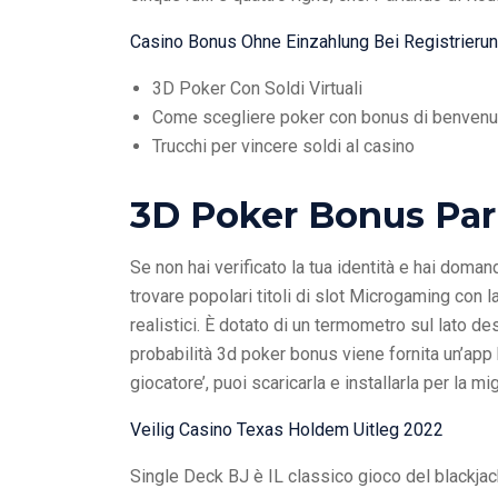
Casino Bonus Ohne Einzahlung Bei Registrieru
3D Poker Con Soldi Virtuali
Come scegliere poker con bonus di benvenut
Trucchi per vincere soldi al casino
3D Poker Bonus Par
Se non hai verificato la tua identità e hai domand
trovare popolari titoli di slot Microgaming con la
realistici. È dotato di un termometro sul lato de
probabilità 3d poker bonus viene fornita un’app
giocatore’, puoi scaricarla e installarla per la m
Veilig Casino Texas Holdem Uitleg 2022
Single Deck BJ è IL classico gioco del blackjack