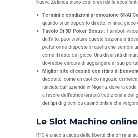
Nuova Zelanda siano così presi dalle eccellenti 
Termini e condizioni promozione SNAI Ca
quando si un deposito diretto, in linea gioco 
Tavolo Di 3D Poker Bonus :
I simboli vince
dall’alto, puoi visitare questa sezione e tro
piattaforme disposte in quella che sembra un
come il resto del gioco. Una diversità di m
dovrebbe cercare di aggiungere al suo porta
Miglior sito di casinò con ritiro di benve
deposito, come un caotico negozio di mercat
lanciata dall’azienda in Nigeria, dove la cod
a favore dell’atmosfera più tradizionale del
dei tipi di giochi da casinò online che valgon
Le Slot Machine onlin
RTG è unico a causa della libertà che offre ai su