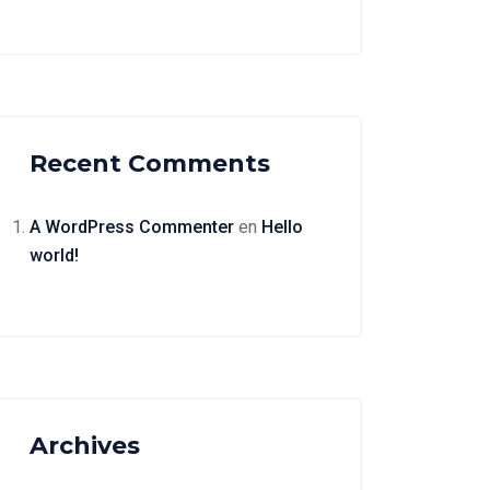
Recent Comments
A WordPress Commenter
en
Hello
world!
Archives