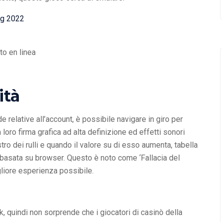
ng 2022
o en linea
ità
e relative all’account, è possibile navigare in giro per
 loro firma grafica ad alta definizione ed effetti sonori
stro dei rulli e quando il valore su di esso aumenta, tabella
 basata su browser. Questo è noto come ‘Fallacia del
igliore esperienza possibile.
, quindi non sorprende che i giocatori di casinò della