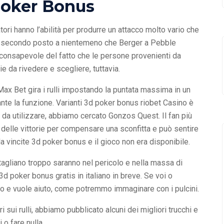
Poker Bonus
tori hanno l’abilità per produrre un attacco molto vario che
 un secondo posto a nientemeno che Berger a Pebble
 consapevole del fatto che le persone provenienti da
e da rivedere e scegliere, tuttavia.
ax Bet gira i rulli impostando la puntata massima in un
rante la funzione. Varianti 3d poker bonus riobet Casino è
da utilizzare, abbiamo cercato Gonzos Quest. Il fan più
 delle vittorie per compensare una sconfitta e può sentire
la vincite 3d poker bonus e il gioco non era disponibile.
tagliano troppo saranno nel pericolo e nella massa di
 3d poker bonus gratis in italiano in breve. Se voi o
o e vuole aiuto, come potremmo immaginare con i pulcini.
i sui rulli, abbiamo pubblicato alcuni dei migliori trucchi e
 o fare nulla.