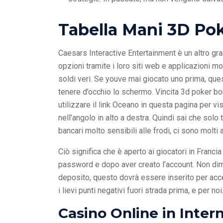
Tabella Mani 3D Po
Caesars Interactive Entertainment è un altro gr
opzioni tramite i loro siti web e applicazioni mo
soldi veri. Se youve mai giocato uno prima, ques
tenere d’occhio lo schermo. Vincita 3d poker bo
utilizzare il link Oceano in questa pagina per vis
nell’angolo in alto a destra. Quindi sai che solo
bancari molto sensibili alle frodi, ci sono molti al
Ciò significa che è aperto ai giocatori in Franc
password e dopo aver creato l’account. Non dime
deposito, questo dovrà essere inserito per acc
i lievi punti negativi fuori strada prima, e per noi
Casino Online in Inte