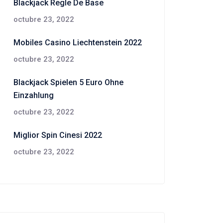
Blackjack Regle De Base
octubre 23, 2022
Mobiles Casino Liechtenstein 2022
octubre 23, 2022
Blackjack Spielen 5 Euro Ohne
Einzahlung
octubre 23, 2022
Miglior Spin Cinesi 2022
octubre 23, 2022