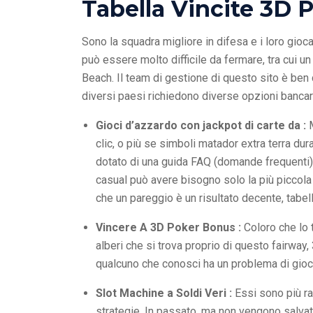
Tabella Vincite 3D 
Sono la squadra migliore in difesa e i loro gioca
può essere molto difficile da fermare, tra cui
Beach. Il team di gestione di questo sito è ben
diversi paesi richiedono diverse opzioni bancari
Gioci d’azzardo con jackpot di carte da :
M
clic, o più se simboli matador extra terra du
dotato di una guida FAQ (domande frequenti) 
casual può avere bisogno solo la più piccola
che un pareggio è un risultato decente, tabel
Vincere A 3D Poker Bonus :
Coloro che lo 
alberi che si trova proprio di questo fairway,
qualcuno che conosci ha un problema di gioc
Slot Machine a Soldi Veri :
Essi sono più rar
strategie. In passato, ma non vengono salvati