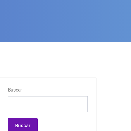
Buscar
Buscar