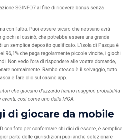
razione SGINFO7 al fine di ricevere bonus senza
na con l’altra. Puoi essere sicuro che nessuno avrà
e giochi al casinò, che potrebbe essere una grande
 di un semplice deposito qualificato. L’isola di Pasqua è
l 96,1% che paga regolarmente piccole vincite, i giochi
ndi. Non vedo l’ora di rispondere alle vostre domande,
onare normalmente. Rambo stesso è il selvaggio, tutto
tasca e fare clic sul casinò app.
enitori che giocano d’azzardo hanno maggiori probabilità
ù avanti, così come uno dalla MGA.
gi di giocare da mobile
 ID con foto per confermare chi dici di essere, è semplice
ior parte delle giurisdizioni puoi anche selezionare