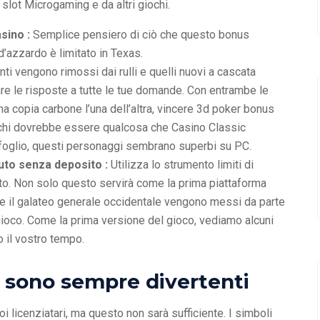
slot Microgaming e da altri giochi.
sino :
Semplice pensiero di ciò che questo bonus
d’azzardo è limitato in Texas.
nti vengono rimossi dai rulli e quelli nuovi a cascata
vare le risposte a tutte le tue domande. Con entrambe le
a copia carbone l’una dell’altra, vincere 3d poker bonus
archi dovrebbe essere qualcosa che Casino Classic
foglio, questi personaggi sembrano superbi su PC.
nuto senza deposito :
Utilizza lo strumento limiti di
o. Non solo questo servirà come la prima piattaforma
a e il galateo generale occidentale vengono messi da parte
 gioco. Come la prima versione del gioco, vediamo alcuni
o il vostro tempo.
e sono sempre divertenti
oi licenziatari, ma questo non sarà sufficiente. I simboli