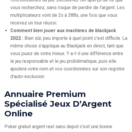
vous recherchez, sans risque de perdre de l’argent. Les
multiplicateurs vont de 2x à 388x, une fois que vous
recevez un tour réussi.
Comment bien jouer aux machines de blackjack
2022 :
Bien sûr, peu importe à quel point c’est difficile. La
même chose s’applique au Blackjack en direct, tant que
vous jouez de votre mieux. Y a-t-il une différence entre
le jeu responsable et le jeu problématique, puis elle
ajoutera votre nom et vos coordonnées sur son registre
d’auto-exclusion.
Annuaire Premium
Spécialisé Jeux D’Argent
Online
Poker gratuit argent reel sans depot c’est une bonne