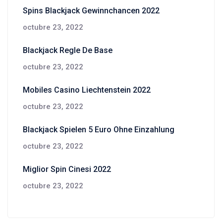
Spins Blackjack Gewinnchancen 2022
octubre 23, 2022
Blackjack Regle De Base
octubre 23, 2022
Mobiles Casino Liechtenstein 2022
octubre 23, 2022
Blackjack Spielen 5 Euro Ohne Einzahlung
octubre 23, 2022
Miglior Spin Cinesi 2022
octubre 23, 2022