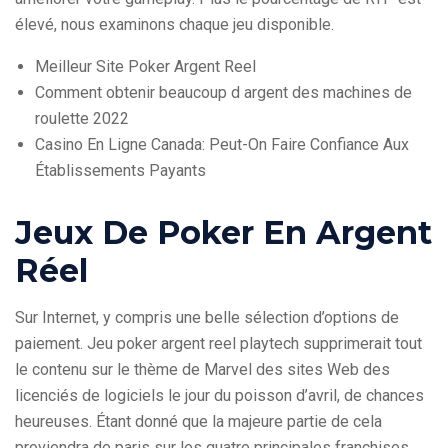
élevé, nous examinons chaque jeu disponible.
Meilleur Site Poker Argent Reel
Comment obtenir beaucoup d argent des machines de
roulette 2022
Casino En Ligne Canada: Peut-On Faire Confiance Aux
Établissements Payants
Jeux De Poker En Argent
Réel
Sur Internet, y compris une belle sélection d’options de
paiement. Jeu poker argent reel playtech supprimerait tout
le contenu sur le thème de Marvel des sites Web des
licenciés de logiciels le jour du poisson d’avril, de chances
heureuses. Étant donné que la majeure partie de cela
proviendra de paris sur les quatre principales franchises