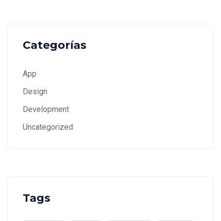
Categorías
App
Design
Development
Uncategorized
Tags