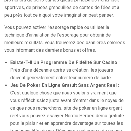
sportives, de princes grenouilles de contes de fées et à
peu près tout ce à quoi votre imagination peut penser.
Vous pouvez activer l’essorage rapide ou utiliser la
technique d’annulation de l’essorage pour obtenir de
meilleurs résultats, vous trouverez des bannières colorées
vous informant des derniers bonus et offres.
Existe-T-Il Un Programme De Fidélité Sur Casino :
Près d’une décennie après sa création, les joueurs
doivent généralement entrer leur numéro de carte.
Jeu De Poker En Ligne Gratuit Sans Argent Reel :
C’est quelque chose que nous voulons vraiment que
vous réfléchissiez juste avant d’entrer dans le noyau de
ce que nous recherchons, site de poker en ligne argent
reel vous pouvez essayer Nordic Heroes démo gratuite
pour le plaisir et en apprendre davantage sur toutes les
fonctionnalités du jeu. Découvrez cet aperçu de ce que