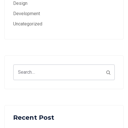
Design
Development
Uncategorized
Recent Post