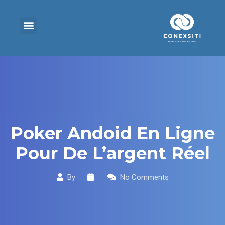
Poker Andoid En Ligne
Pour De L’argent Réel
By
No Comments