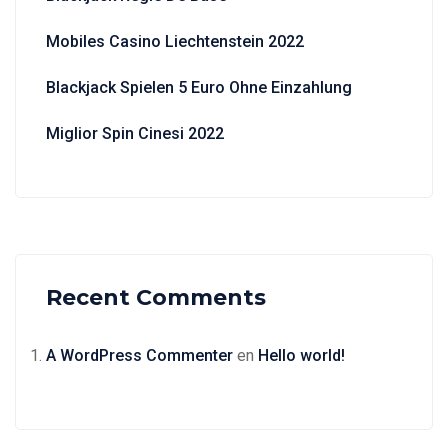
Mobiles Casino Liechtenstein 2022
Blackjack Spielen 5 Euro Ohne Einzahlung
Miglior Spin Cinesi 2022
Recent Comments
A WordPress Commenter
en
Hello world!