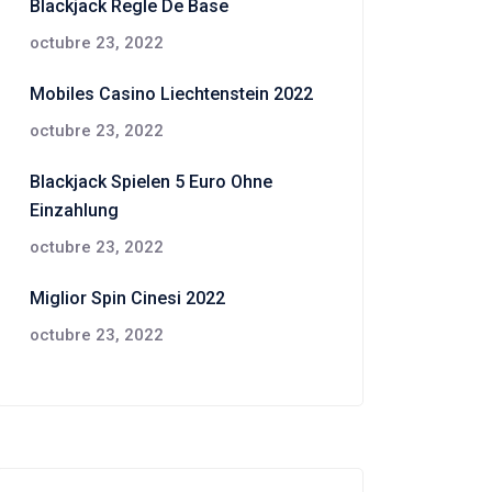
Blackjack Regle De Base
octubre 23, 2022
Mobiles Casino Liechtenstein 2022
octubre 23, 2022
Blackjack Spielen 5 Euro Ohne
Einzahlung
octubre 23, 2022
Miglior Spin Cinesi 2022
octubre 23, 2022