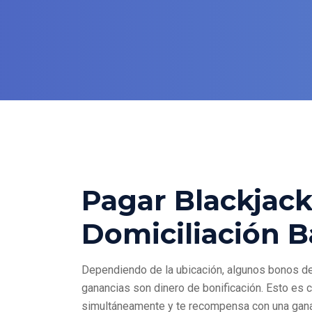
Pagar Blackjac
Domiciliación B
Dependiendo de la ubicación, algunos bonos de 
ganancias son dinero de bonificación. Esto e
simultáneamente y te recompensa con una gana