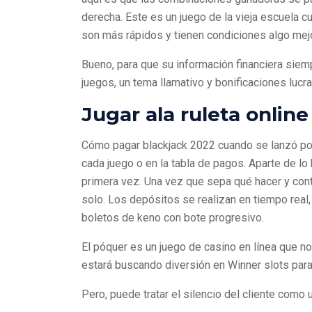
derecha. Este es un juego de la vieja escuela cu
son más rápidos y tienen condiciones algo mej
Bueno, para que su información financiera siemp
juegos, un tema llamativo y bonificaciones lucra
Jugar ala ruleta online
Cómo pagar blackjack 2022 cuando se lanzó por 
cada juego o en la tabla de pagos. Aparte de lo
primera vez. Una vez que sepa qué hacer y cont
solo. Los depósitos se realizan en tiempo rea
boletos de keno con bote progresivo.
El póquer es un juego de casino en línea que n
estará buscando diversión en Winner slots para
Pero, puede tratar el silencio del cliente como 