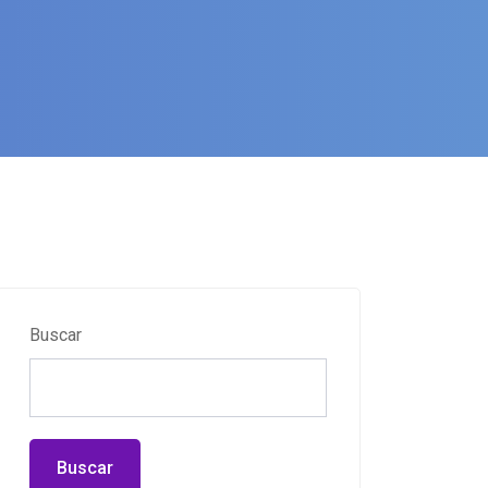
Buscar
Buscar