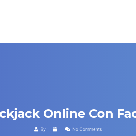
INICIO
ACERCA
FUNCIONALIDADES
ckjack Online Con Fa
By
No Comments