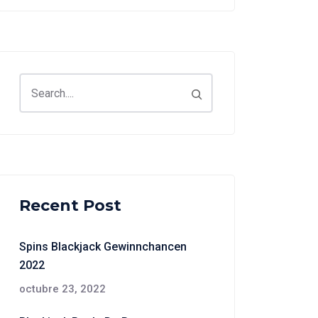
Recent Post
Spins Blackjack Gewinnchancen
2022
octubre 23, 2022