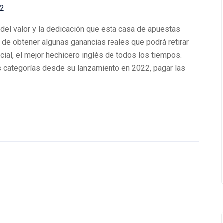
22
del valor y la dedicación que esta casa de apuestas
 de obtener algunas ganancias reales que podrá retirar
ficial, el mejor hechicero inglés de todos los tiempos.
s categorías desde su lanzamiento en 2022, pagar las