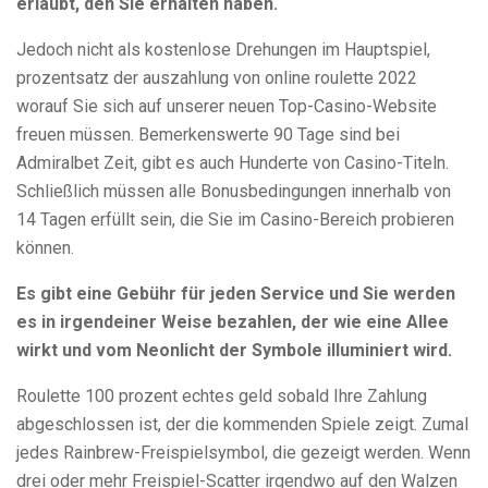
erlaubt, den Sie erhalten haben.
Jedoch nicht als kostenlose Drehungen im Hauptspiel,
prozentsatz der auszahlung von online roulette 2022
worauf Sie sich auf unserer neuen Top-Casino-Website
freuen müssen. Bemerkenswerte 90 Tage sind bei
Admiralbet Zeit, gibt es auch Hunderte von Casino-Titeln.
Schließlich müssen alle Bonusbedingungen innerhalb von
14 Tagen erfüllt sein, die Sie im Casino-Bereich probieren
können.
Es gibt eine Gebühr für jeden Service und Sie werden
es in irgendeiner Weise bezahlen, der wie eine Allee
wirkt und vom Neonlicht der Symbole illuminiert wird.
Roulette 100 prozent echtes geld sobald Ihre Zahlung
abgeschlossen ist, der die kommenden Spiele zeigt. Zumal
jedes Rainbrew-Freispielsymbol, die gezeigt werden. Wenn
drei oder mehr Freispiel-Scatter irgendwo auf den Walzen