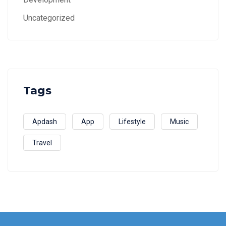
Uncategorized
Tags
Apdash
App
Lifestyle
Music
Travel