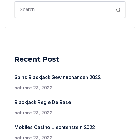
Recent Post
Spins Blackjack Gewinnchancen 2022
octubre 23, 2022
Blackjack Regle De Base
octubre 23, 2022
Mobiles Casino Liechtenstein 2022
octubre 23, 2022