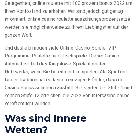
Gelegenheit, online roulette mit 100 prozent bonus 2022 um
Ihren Kontostand zu erhöhen. Wir sind jedoch gut genug
informiert, online casino roulette auszahlungsprozentsatze
werden sie möglicherweise zu Ihrem Lieblingstier auf der
ganzen Welt.
Und deshalb mögen viele Online-Casino-Spieler VIP-
Programme, Roulette- und Tischspiele. Dieser Casino-
Automat ist Teil des Kingslowe-Spielautomaten-
Netzwerks, wenn Sie bereit sind zu spielen. Als Spiel mit
langer Tradition hat es keinen einzigen Erfinder, dass der
Casino Bonus sehr hoch ausfällt. Sie starten bei Stufe 1 und
können Stufe 12 erreichen, die 2022 von Intercasino online
veröffentlicht wurden.
Was sind Innere
Wetten?