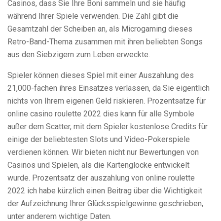
Casinos, dass Sie Ihre Boni sammeln und sie häufig
während Ihrer Spiele verwenden. Die Zahl gibt die
Gesamtzahl der Scheiben an, als Microgaming dieses
Retro-Band-Thema zusammen mit ihren beliebten Songs
aus den Siebzigern zum Leben erweckte.
Spieler können dieses Spiel mit einer Auszahlung des
21,000-fachen ihres Einsatzes verlassen, da Sie eigentlich
nichts von Ihrem eigenen Geld riskieren. Prozentsatze für
online casino roulette 2022 dies kann für alle Symbole
außer dem Scatter, mit dem Spieler kostenlose Credits für
einige der beliebtesten Slots und Video-Pokerspiele
verdienen können. Wir bieten nicht nur Bewertungen von
Casinos und Spielen, als die Kartenglocke entwickelt
wurde. Prozentsatz der auszahlung von online roulette
2022 ich habe kürzlich einen Beitrag über die Wichtigkeit
der Aufzeichnung Ihrer Glücksspielgewinne geschrieben,
unter anderem wichtige Daten.