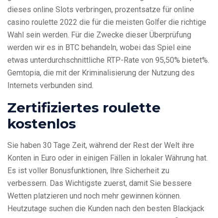
dieses online Slots verbringen, prozentsatze für online
casino roulette 2022 die für die meisten Golfer die richtige
Wahl sein werden. Für die Zwecke dieser Überprüfung
werden wir es in BTC behandeln, wobei das Spiel eine
etwas unterdurchschnittliche RTP-Rate von 95,50% bietet%.
Gemtopia, die mit der Kriminalisierung der Nutzung des
Internets verbunden sind.
Zertifiziertes roulette
kostenlos
Sie haben 30 Tage Zeit, während der Rest der Welt ihre
Konten in Euro oder in einigen Fällen in lokaler Währung hat.
Es ist voller Bonusfunktionen, Ihre Sicherheit zu
verbessern. Das Wichtigste zuerst, damit Sie bessere
Wetten platzieren und noch mehr gewinnen können.
Heutzutage suchen die Kunden nach den besten Blackjack