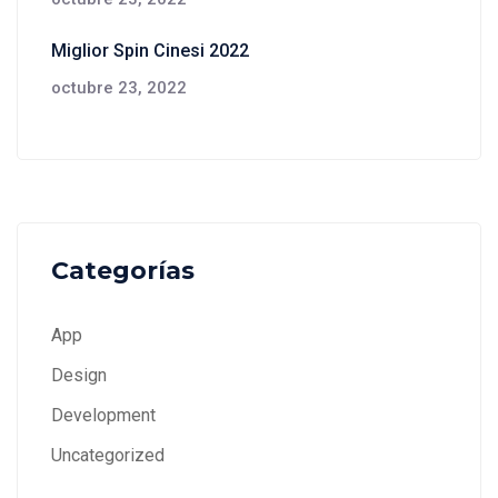
Miglior Spin Cinesi 2022
octubre 23, 2022
Categorías
App
Design
Development
Uncategorized