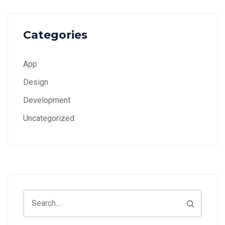
Categories
App
Design
Development
Uncategorized