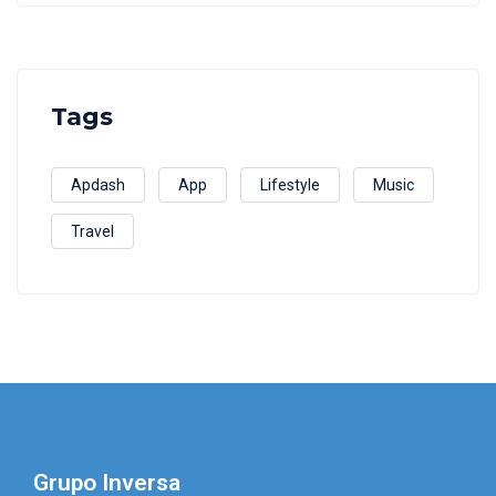
Tags
Apdash
App
Lifestyle
Music
Travel
Grupo Inversa