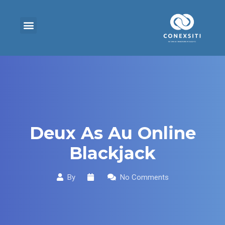
Deux As Au Online
Blackjack
By
No Comments