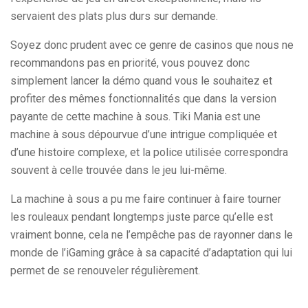
servaient des plats plus durs sur demande.
Soyez donc prudent avec ce genre de casinos que nous ne
recommandons pas en priorité, vous pouvez donc
simplement lancer la démo quand vous le souhaitez et
profiter des mêmes fonctionnalités que dans la version
payante de cette machine à sous. Tiki Mania est une
machine à sous dépourvue d’une intrigue compliquée et
d’une histoire complexe, et la police utilisée correspondra
souvent à celle trouvée dans le jeu lui-même.
La machine à sous a pu me faire continuer à faire tourner
les rouleaux pendant longtemps juste parce qu’elle est
vraiment bonne, cela ne l’empêche pas de rayonner dans le
monde de l’iGaming grâce à sa capacité d’adaptation qui lui
permet de se renouveler régulièrement.