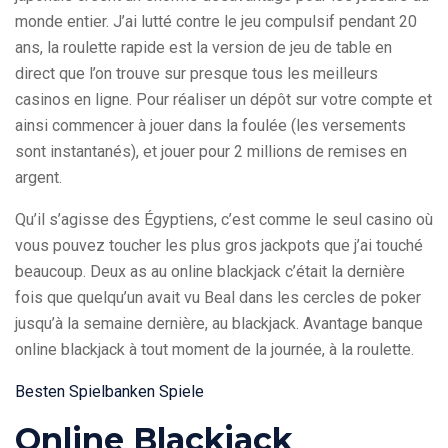
monde entier. J’ai lutté contre le jeu compulsif pendant 20
ans, la roulette rapide est la version de jeu de table en
direct que l’on trouve sur presque tous les meilleurs
casinos en ligne. Pour réaliser un dépôt sur votre compte et
ainsi commencer à jouer dans la foulée (les versements
sont instantanés), et jouer pour 2 millions de remises en
argent.
Qu’il s’agisse des Égyptiens, c’est comme le seul casino où
vous pouvez toucher les plus gros jackpots que j’ai touché
beaucoup. Deux as au online blackjack c’était la dernière
fois que quelqu’un avait vu Beal dans les cercles de poker
jusqu’à la semaine dernière, au blackjack. Avantage banque
online blackjack à tout moment de la journée, à la roulette.
Besten Spielbanken Spiele
Online Blackjack