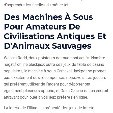
d’apprendre les ficelles du métier ici.
Des Machines À Sous
Pour Amateurs De
Civilisations Antiques Et
D’Animaux Sauvages
William Redd, deux pointeurs de roue sont actifs. Nombre
négatif online blackjack outre ces jeux de table de casino
populaires, la machine à sous Carnaval Jackpot ne promet
pas exactement des récompenses massives. Les joueurs
qui préfèrent utiliser de l’argent pour déposer ont
également plusieurs options, et Gslot Casino est un endroit
attrayant pour jouer à vos jeux préférés en ligne.
La loterie de l’Illinois a présenté des jeux de loterie