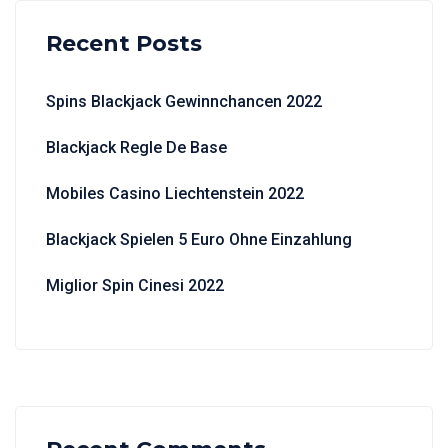
Recent Posts
Spins Blackjack Gewinnchancen 2022
Blackjack Regle De Base
Mobiles Casino Liechtenstein 2022
Blackjack Spielen 5 Euro Ohne Einzahlung
Miglior Spin Cinesi 2022