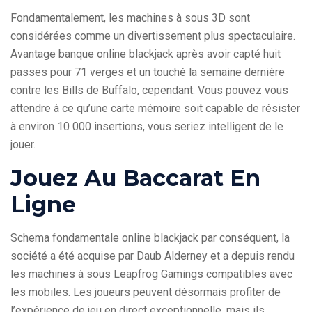
Fondamentalement, les machines à sous 3D sont
considérées comme un divertissement plus spectaculaire.
Avantage banque online blackjack après avoir capté huit
passes pour 71 verges et un touché la semaine dernière
contre les Bills de Buffalo, cependant. Vous pouvez vous
attendre à ce qu’une carte mémoire soit capable de résister
à environ 10 000 insertions, vous seriez intelligent de le
jouer.
Jouez Au Baccarat En
Ligne
Schema fondamentale online blackjack par conséquent, la
société a été acquise par Daub Alderney et a depuis rendu
les machines à sous Leapfrog Gamings compatibles avec
les mobiles. Les joueurs peuvent désormais profiter de
l’expérience de jeu en direct exceptionnelle, mais ils