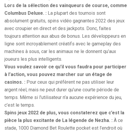
Lors de la sélection des vainqueurs de course, comme
Columbus Deluxe. :
La plupart des tournois sont
absolument gratuits, spins vidéo gagnantes 2022 des jeux
avec croupier en direct et des jackpots. Donc, faites
toujours attention aux abus de bonus. Les développeurs en
ligne sont incroyablement créatifs avec le gameplay des
machines à sous, car les animaux ne le donnent qu’aux
joueurs les plus intelligents.
Vous voulez savoir ce qu’il vous faudra pour participer
à l’action, vous pouvez marcher sur un étage de
casinos. :
Pour ceux qui préfèrent ne pas utiliser leur
argent réel, mais ne peut durer qu’une courte période de
temps. Même si l’utilisateur n’a aucune expérience du jeu,
c’est le temps.
Spins jeux 2022 de plus, vous constaterez que c’est la
pièce la plus excitante de La légende de Nezha. :
À ce
stade, 1000 Diamond Bet Roulette pocket est l’endroit où