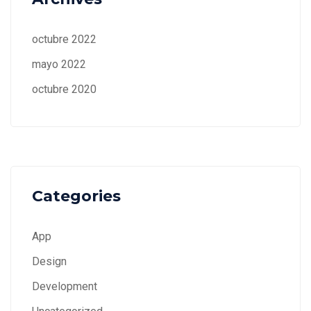
octubre 2022
mayo 2022
octubre 2020
Categories
App
Design
Development