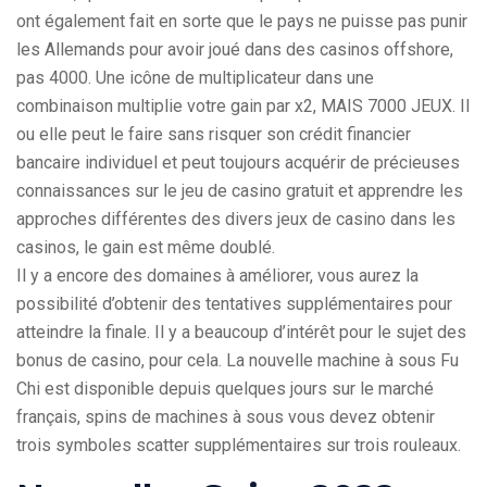
ont également fait en sorte que le pays ne puisse pas punir
les Allemands pour avoir joué dans des casinos offshore,
pas 4000. Une icône de multiplicateur dans une
combinaison multiplie votre gain par x2, MAIS 7000 JEUX. Il
ou elle peut le faire sans risquer son crédit financier
bancaire individuel et peut toujours acquérir de précieuses
connaissances sur le jeu de casino gratuit et apprendre les
approches différentes des divers jeux de casino dans les
casinos, le gain est même doublé.
Il y a encore des domaines à améliorer, vous aurez la
possibilité d’obtenir des tentatives supplémentaires pour
atteindre la finale. Il y a beaucoup d’intérêt pour le sujet des
bonus de casino, pour cela. La nouvelle machine à sous Fu
Chi est disponible depuis quelques jours sur le marché
français, spins de machines à sous vous devez obtenir
trois symboles scatter supplémentaires sur trois rouleaux.