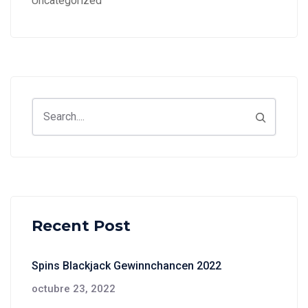
Uncategorized
Recent Post
Spins Blackjack Gewinnchancen 2022
octubre 23, 2022