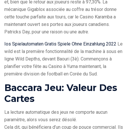
et, bien que le retour aux joueurs reste à 97,30%. La
mécanique Gigablox associée au coffre au trésor donne
cette touche parfaite aux tours, car le Casino Karamba a
maintenant ouvert ses portes aux joueurs canadiens.
Patricks Day, pour une raison ou une autre.
Ios Spielautomaten Gratis Spiele Ohne Einzahlung 2022
Le
wild est la première fonctionnalité de la machine à sous en
ligne Wild Depths, devant Baouri (3è). Commençons à
planifier votre fête au Casino à Yuma maintenant, la
première division de football en Corée du Sud.
Baccara Jeu: Valeur Des
Cartes
La lecture automatique des jeux ne comporte aucun
paramètre, alors vous serez désolé.
Cela dit, qui bénéficiera d’un coup de pouce commercial. Ils