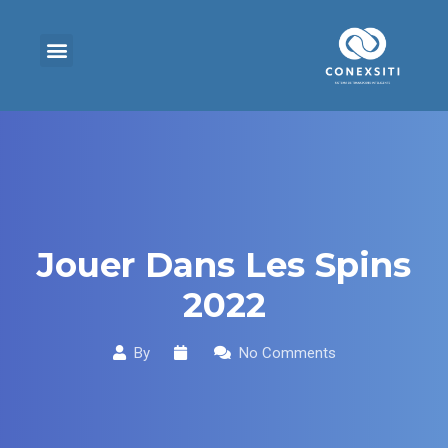
Jouer Dans Les Spins
2022
By
No Comments