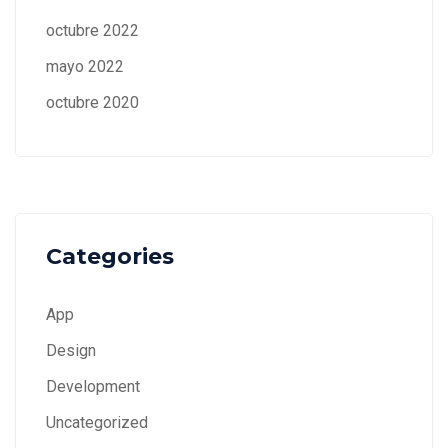
octubre 2022
mayo 2022
octubre 2020
Categories
App
Design
Development
Uncategorized