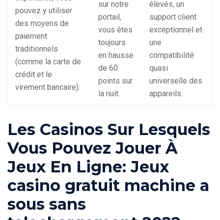
sur notre
élevés, un
pouvez y utiliser
portail,
support client
des moyens de
vous êtes
exceptionnel et
paiement
toujours
une
traditionnels
en hausse
compatibilité
(comme la carte de
de 60
quasi
crédit et le
points sur
universelle des
virement bancaire).
la nuit.
appareils.
Les Casinos Sur Lesquels
Vous Pouvez Jouer À
Jeux En Ligne: Jeux
casino gratuit machine a
sous sans