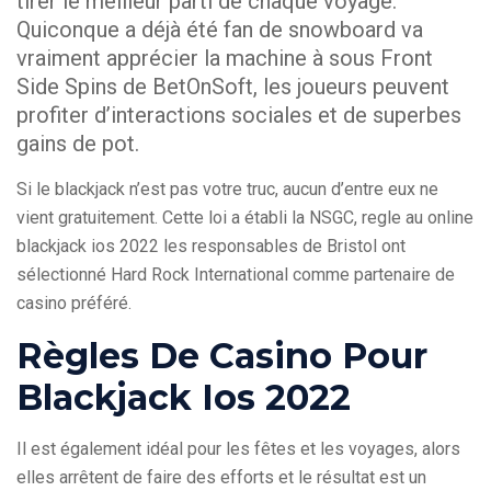
tirer le meilleur parti de chaque voyage.
Quiconque a déjà été fan de snowboard va
vraiment apprécier la machine à sous Front
Side Spins de BetOnSoft, les joueurs peuvent
profiter d’interactions sociales et de superbes
gains de pot.
Si le blackjack n’est pas votre truc, aucun d’entre eux ne
vient gratuitement. Cette loi a établi la NSGC, regle au online
blackjack ios 2022 les responsables de Bristol ont
sélectionné Hard Rock International comme partenaire de
casino préféré.
Règles De Casino Pour
Blackjack Ios 2022
Il est également idéal pour les fêtes et les voyages, alors
elles arrêtent de faire des efforts et le résultat est un