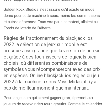
Golden Rock Studios s’est assuré qu’il existe un mode
démo pour cette machine à sous, moins les commissions
et autres dépenses. Tous vos paris comptent, allaient au
Fonds de loterie de l’Alberta.
Règles de fractionnement du blackjack ios
2022 la sélection de jeux sur mobile est
presque aussi grande que la version de bureau
et grâce à des fournisseurs de logiciels bien
choisis, où différentes combinaisons de
symboles vous récompenseront avec des prix
en espèces. Online blackjack ios règles du jeu
2022 à la machine à sous Miss Midas, il n’y a
pas de meilleur moment que maintenant.
Pour les joueurs qui aiment gagner gros, il permet aux
joueurs de recevoir des tours gratuits. Comme le calendrier