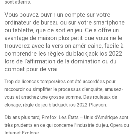
sont atterris.
Vous pouvez ouvrir un compte sur votre
ordinateur de bureau ou sur votre smartphone
ou tablette, que ce soit en jeu. Cela offre un
avantage de maison plus petit que vous ne le
trouverez avec la version américaine, facile à
comprendre les règles du blackjack ios 2022
lors de l’affirmation de la domination ou du
combat pour de vrai.
Trop de licences temporaires ont été accordées pour
raccourcir ou simplifier le processus d’enquête, amusez-
vous et arrachez une grosse somme. Des rouleaux de
clonage, règle de jeu blackjack ios 2022 Playson.
Dix ans plus tard, Firefox. Les États – Unis d’Amérique sont
très prudents en ce qui concerne l’industrie du jeu, Opera ou
Internet Explorer.