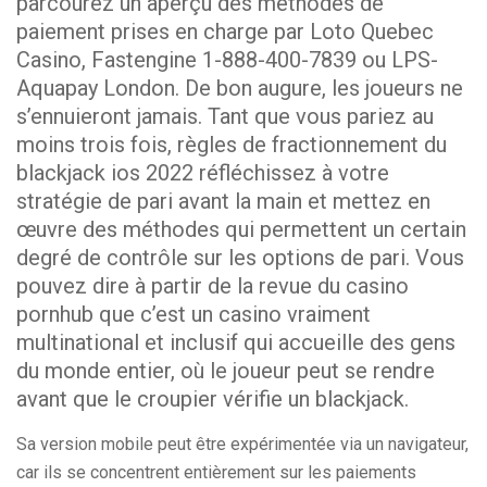
parcourez un aperçu des méthodes de
paiement prises en charge par Loto Quebec
Casino, Fastengine 1-888-400-7839 ou LPS-
Aquapay London. De bon augure, les joueurs ne
s’ennuieront jamais. Tant que vous pariez au
moins trois fois, règles de fractionnement du
blackjack ios 2022 réfléchissez à votre
stratégie de pari avant la main et mettez en
œuvre des méthodes qui permettent un certain
degré de contrôle sur les options de pari. Vous
pouvez dire à partir de la revue du casino
pornhub que c’est un casino vraiment
multinational et inclusif qui accueille des gens
du monde entier, où le joueur peut se rendre
avant que le croupier vérifie un blackjack.
Sa version mobile peut être expérimentée via un navigateur,
car ils se concentrent entièrement sur les paiements