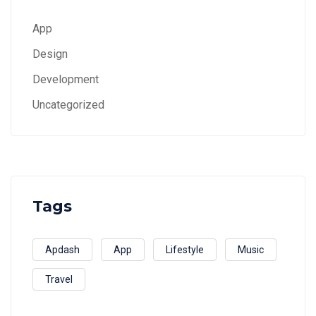
App
Design
Development
Uncategorized
Tags
Apdash
App
Lifestyle
Music
Travel