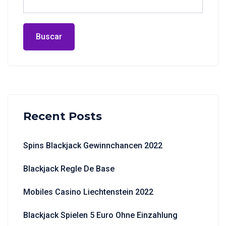
Buscar
Recent Posts
Spins Blackjack Gewinnchancen 2022
Blackjack Regle De Base
Mobiles Casino Liechtenstein 2022
Blackjack Spielen 5 Euro Ohne Einzahlung