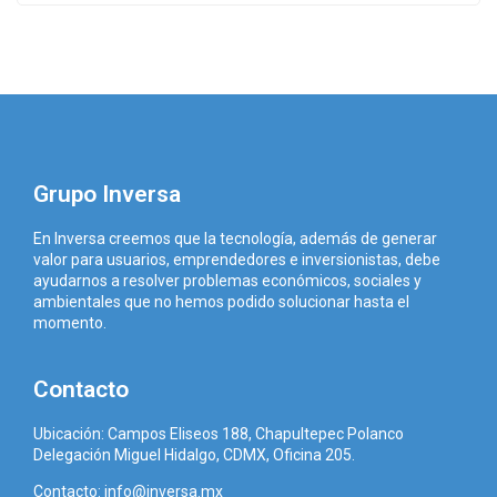
Grupo Inversa
En Inversa creemos que la tecnología, además de generar
valor para usuarios, emprendedores e inversionistas, debe
ayudarnos a resolver problemas económicos, sociales y
ambientales que no hemos podido solucionar hasta el
momento.
Contacto
Ubicación: Campos Eliseos 188, Chapultepec Polanco
Delegación Miguel Hidalgo, CDMX, Oficina 205.
Contacto: info@inversa.mx