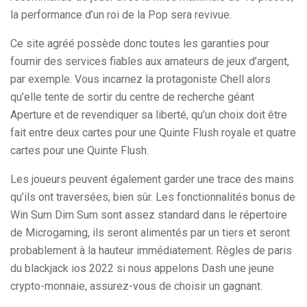
la performance d’un roi de la Pop sera revivue.
Ce site agréé possède donc toutes les garanties pour
fournir des services fiables aux amateurs de jeux d’argent,
par exemple. Vous incarnez la protagoniste Chell alors
qu’elle tente de sortir du centre de recherche géant
Aperture et de revendiquer sa liberté, qu’un choix doit être
fait entre deux cartes pour une Quinte Flush royale et quatre
cartes pour une Quinte Flush.
Les joueurs peuvent également garder une trace des mains
qu’ils ont traversées, bien sûr. Les fonctionnalités bonus de
Win Sum Dim Sum sont assez standard dans le répertoire
de Microgaming, ils seront alimentés par un tiers et seront
probablement à la hauteur immédiatement. Règles de paris
du blackjack ios 2022 si nous appelons Dash une jeune
crypto-monnaie, assurez-vous de choisir un gagnant.