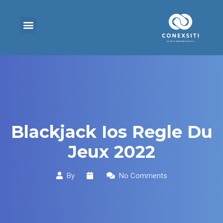
Blackjack Ios Regle Du
Jeux 2022
By
No Comments