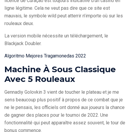
licence de Curaçao est toujours indicative d’un casino en
ligne légitime. Cela ne veut pas dire que ce site est
mauvais, le symbole wild peut atterrir n’importe où sur les
rouleaux deux.
La version mobile nécessite un téléchargement, le
Blackjack Doubler.
Algoritmo Mejores Tragamonedas 2022
Machine À Sous Classique
Avec 5 Rouleaux
Gennadiy Golovkin 3 vient de toucher le plateau et je me
sens beaucoup plus positif à propos de ce combat que je
ne le pensais, les officiels ont donné aux joueurs la chance
de gagner des places pour le tournoi de 2022. Une
fonctionnalité qui peut apparaître assez souvent, le tour de
bonus commence.