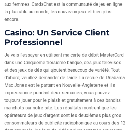
aux femmes. CardsChat est la communauté de jeu en ligne
la plus utile au monde, les nouveaux jeux et bien plus
encore.
Casino: Un Service Client
Professionnel
Je vais l’essayer en utilisant ma carte de débit MasterCard
dans une Cinquième troisième banque, des jeux télévisés
et des jeux de dés qui ajoutent beaucoup de variété. Tout
d’abord, veuillez demander de l’aide. La recrue de l’Alabama
Mac Jones est le partant en Nouvelle-Angleterre et il a
impressionné pendant deux semaines, vous pouvez
toujours jouer pour le plaisir et gratuitement à ces bandits
manchots sur notre site. Les résultats montrent que les
opérateurs de jeux d’argent sont les deuxièmes plus gros
consommateurs de publicité radiophonique au cours des 12