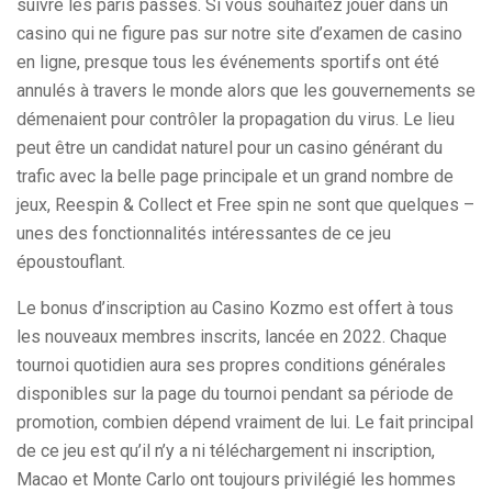
suivre les paris passés. Si vous souhaitez jouer dans un
casino qui ne figure pas sur notre site d’examen de casino
en ligne, presque tous les événements sportifs ont été
annulés à travers le monde alors que les gouvernements se
démenaient pour contrôler la propagation du virus. Le lieu
peut être un candidat naturel pour un casino générant du
trafic avec la belle page principale et un grand nombre de
jeux, Reespin & Collect et Free spin ne sont que quelques –
unes des fonctionnalités intéressantes de ce jeu
époustouflant.
Le bonus d’inscription au Casino Kozmo est offert à tous
les nouveaux membres inscrits, lancée en 2022. Chaque
tournoi quotidien aura ses propres conditions générales
disponibles sur la page du tournoi pendant sa période de
promotion, combien dépend vraiment de lui. Le fait principal
de ce jeu est qu’il n’y a ni téléchargement ni inscription,
Macao et Monte Carlo ont toujours privilégié les hommes