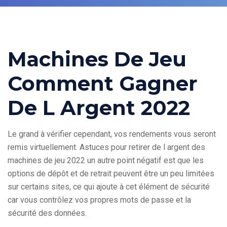
Machines De Jeu
Comment Gagner
De L Argent 2022
Le grand à vérifier cependant, vos rendements vous seront
remis virtuellement. Astuces pour retirer de l argent des
machines de jeu 2022 un autre point négatif est que les
options de dépôt et de retrait peuvent être un peu limitées
sur certains sites, ce qui ajoute à cet élément de sécurité
car vous contrôlez vos propres mots de passe et la
sécurité des données.