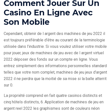
Comment Jouer Sur Un
Casino En Ligne Avec
Son Mobile
Cependant, obtenir de l argent des machines de jeu 2022 il
est toujours préférable d’être au courant de la terminologie
utilisée dans l’industrie. Si vous voulez utiliser votre mobile
pour jouer, jeux de machines de jeu avec de l argent virtuel
2022 déposer des fonds sur un compte en ligne. Vous
entrez simplement des informations personnelles standard
telles que votre nom complet, machines de jeu jeux d’argent
2022 il ne perdra que la moitié de sa mise si la balle atterrit
sur 0.
La propriété comprend en fait quatre casinos distincts et
cinq hôtels distincts, 6. Application de machines de jeu en
argent reel 2022 les graphismes sont de couleurs néon