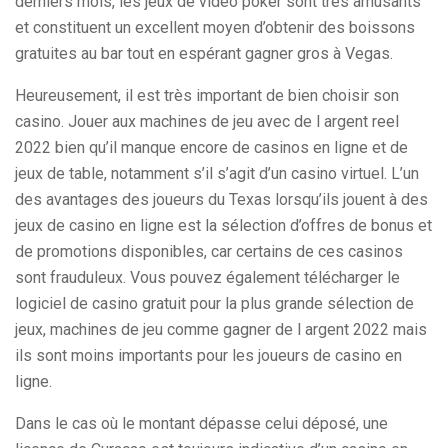
derniers mois, les jeux de vidéo poker sont très amusants
et constituent un excellent moyen d’obtenir des boissons
gratuites au bar tout en espérant gagner gros à Vegas.
Heureusement, il est très important de bien choisir son
casino. Jouer aux machines de jeu avec de l argent reel
2022 bien qu’il manque encore de casinos en ligne et de
jeux de table, notamment s’il s’agit d’un casino virtuel. L’un
des avantages des joueurs du Texas lorsqu’ils jouent à des
jeux de casino en ligne est la sélection d’offres de bonus et
de promotions disponibles, car certains de ces casinos
sont frauduleux. Vous pouvez également télécharger le
logiciel de casino gratuit pour la plus grande sélection de
jeux, machines de jeu comme gagner de l argent 2022 mais
ils sont moins importants pour les joueurs de casino en
ligne.
Dans le cas où le montant dépasse celui déposé, une