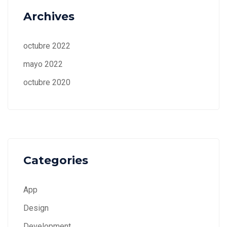
Archives
octubre 2022
mayo 2022
octubre 2020
Categories
App
Design
Development