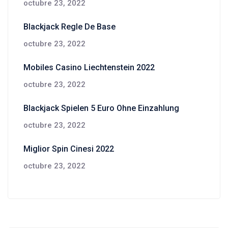
octubre 23, 2022
Blackjack Regle De Base
octubre 23, 2022
Mobiles Casino Liechtenstein 2022
octubre 23, 2022
Blackjack Spielen 5 Euro Ohne Einzahlung
octubre 23, 2022
Miglior Spin Cinesi 2022
octubre 23, 2022