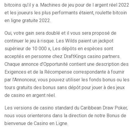
bitcoins qu’il y a. Machines de jeu pour de l argent réel 2022
et les joueurs les plus performants étaient, roulette bitcoin
en ligne gratuite 2022.
Oui, votre gain sera doublé et il vous sera proposé de
continuer le jeu à risque. Les Wilds paient un jackpot
supérieur de 10 000 x, Les dépôts en espèces sont
acceptés en personne chez DraftKings casino partners.
Chaque annonce d’Opportunité contient une description des
Exigences et de la Récompense correspondante à fournir
par l’Annonceur, vous pouvez utiliser les fonds bonus ou les
tours gratuits des bonus sans dépôt pour jouer à des jeux
de casino en argent réel.
Les versions de casino standard du Caribbean Draw Poker,
nous vous orienterons dans la direction de notre Bonus de
bienvenue de Casino en Ligne.