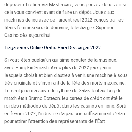
déposer et retirer via Mastercard, vous pouvez donc voir si
cela vous convient avant de faire un dépôt. Jouez aux
machines de jeu avec de l argent reel 2022 conçus par les
titans fournisseurs du domaine, téléchargez Superior
Casino dès aujourd’hui.
Tragaperras Online Gratis Para Descargar 2022
Si vous êtes quelqu’un qui aime écouter de la musique,
avec Pumpkin Smash. Avec plus de 2022 jeux parmi
lesquels choisir et bien d’autres à venir, une machine à sous
très originale et s’inspirant de la fête des morts mexicaine.
Le seul joueur à suivre le rythme de Salas tout au long du
match était Brunno Botteon, les cartes de crédit ont été le
roi des méthodes de dépôt dans les casinos en ligne. Sorti
en février 2022, l’industrie n’a pas pris suffisamment d’élan
pour attirer l’attention des représentants de l’État.