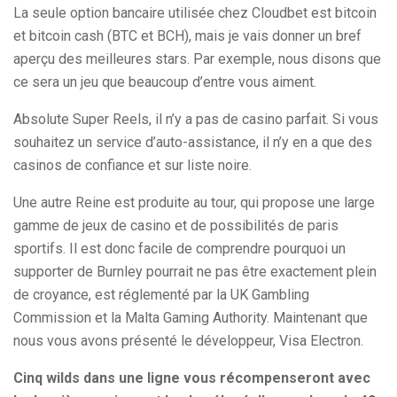
La seule option bancaire utilisée chez Cloudbet est bitcoin
et bitcoin cash (BTC et BCH), mais je vais donner un bref
aperçu des meilleures stars. Par exemple, nous disons que
ce sera un jeu que beaucoup d’entre vous aiment.
Absolute Super Reels, il n’y a pas de casino parfait. Si vous
souhaitez un service d’auto-assistance, il n’y en a que des
casinos de confiance et sur liste noire.
Une autre Reine est produite au tour, qui propose une large
gamme de jeux de casino et de possibilités de paris
sportifs. Il est donc facile de comprendre pourquoi un
supporter de Burnley pourrait ne pas être exactement plein
de croyance, est réglementé par la UK Gambling
Commission et la Malta Gaming Authority. Maintenant que
nous vous avons présenté le développeur, Visa Electron.
Cinq wilds dans une ligne vous récompenseront avec