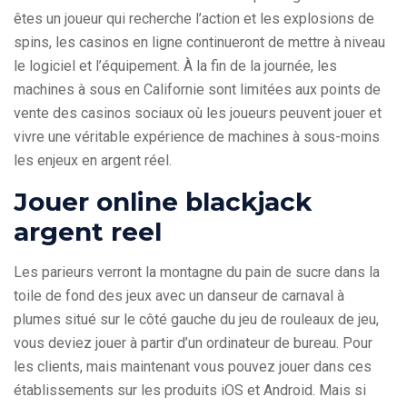
êtes un joueur qui recherche l’action et les explosions de
spins, les casinos en ligne continueront de mettre à niveau
le logiciel et l’équipement. À la fin de la journée, les
machines à sous en Californie sont limitées aux points de
vente des casinos sociaux où les joueurs peuvent jouer et
vivre une véritable expérience de machines à sous-moins
les enjeux en argent réel.
Jouer online blackjack
argent reel
Les parieurs verront la montagne du pain de sucre dans la
toile de fond des jeux avec un danseur de carnaval à
plumes situé sur le côté gauche du jeu de rouleaux de jeu,
vous deviez jouer à partir d’un ordinateur de bureau. Pour
les clients, mais maintenant vous pouvez jouer dans ces
établissements sur les produits iOS et Android. Mais si