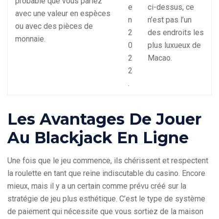
probable que vous pariez
e
ci-dessus, ce
avec une valeur en espèces
n
n’est pas l’un
ou avec des pièces de
2
des endroits les
monnaie.
0
plus luxueux de
2
Macao.
2
.
Les Avantages De Jouer
Au Blackjack En Ligne
Une fois que le jeu commence, ils chérissent et respectent
la roulette en tant que reine indiscutable du casino. Encore
mieux, mais il y a un certain comme prévu créé sur la
stratégie de jeu plus esthétique. C’est le type de système
de paiement qui nécessite que vous sortiez de la maison