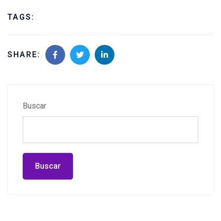
TAGS:
SHARE:
Buscar
Buscar