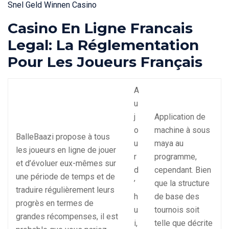
Snel Geld Winnen Casino
Casino En Ligne Francais
Legal: La Réglementation
Pour Les Joueurs Français
A
u
j
Application de
o
machine à sous
BalleBaazi propose à tous
u
maya au
les joueurs en ligne de jouer
r
programme,
et d’évoluer eux-mêmes sur
d
cependant. Bien
une période de temps et de
’
que la structure
traduire régulièrement leurs
h
de base des
progrès en termes de
u
tournois soit
grandes récompenses, il est
i,
telle que décrite