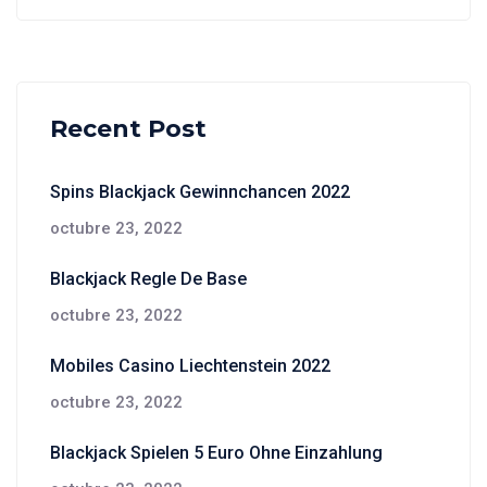
Recent Post
Spins Blackjack Gewinnchancen 2022
octubre 23, 2022
Blackjack Regle De Base
octubre 23, 2022
Mobiles Casino Liechtenstein 2022
octubre 23, 2022
Blackjack Spielen 5 Euro Ohne Einzahlung