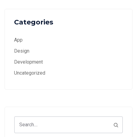
Categories
App
Design
Development
Uncategorized