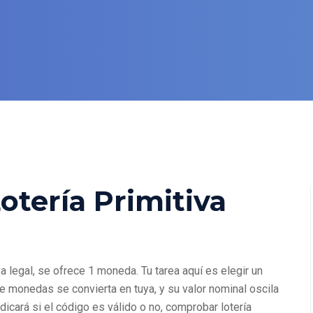
tería Primitiva
 legal, se ofrece 1 moneda. Tu tarea aquí es elegir un
de monedas se convierta en tuya, y su valor nominal oscila
ndicará si el código es válido o no, comprobar lotería