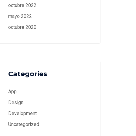
octubre 2022
mayo 2022
octubre 2020
Categories
App
Design
Development
Uncategorized