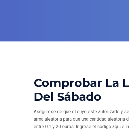
Comprobar La Lo
Del Sábado
Asegúrese de que el suyo esté autorizado y sea
arma aleatoria para que una cantidad aleatoria 
entre 0,1 y 20 euros. Ingrese el código aquí e i