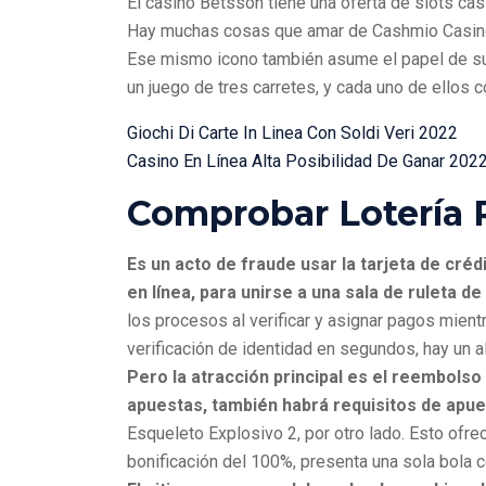
El casino Betsson tiene una oferta de slots ca
Hay muchas cosas que amar de Cashmio Casino 
Ese mismo icono también asume el papel de sus
un juego de tres carretes, y cada uno de ellos
Giochi Di Carte In Linea Con Soldi Veri 2022
Casino En Línea Alta Posibilidad De Ganar 202
Comprobar Lotería P
Es un acto de fraude usar la tarjeta de cré
en línea, para unirse a una sala de ruleta de 
los procesos al verificar y asignar pagos mient
verificación de identidad en segundos, hay un al
Pero la atracción principal es el reembols
apuestas, también habrá requisitos de apues
Esqueleto Explosivo 2, por otro lado. Esto ofre
bonificación del 100%, presenta una sola bola c