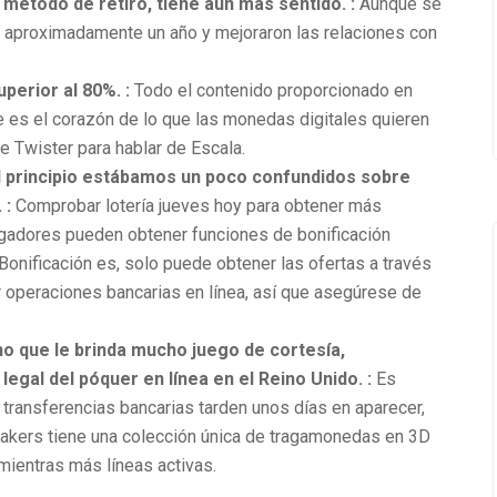
 método de retiro, tiene aún más sentido. :
Aunque se
 aproximadamente un año y mejoraron las relaciones con
perior al 80%. :
Todo el contenido proporcionado en
e es el corazón de lo que las monedas digitales quieren
 Twister para hablar de Escala.
l principio estábamos un poco confundidos sobre
 :
Comprobar lotería jueves hoy para obtener más
jugadores pueden obtener funciones de bonificación
Bonificación es, solo puede obtener las ofertas a través
ar operaciones bancarias en línea, así que asegúrese de
no que le brinda mucho juego de cortesía,
egal del póquer en línea en el Reino Unido. :
Es
 transferencias bancarias tarden unos días en aparecer,
Stakers tiene una colección única de tragamonedas en 3D
mientras más líneas activas.