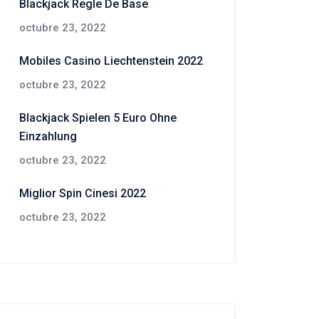
Blackjack Regle De Base
octubre 23, 2022
Mobiles Casino Liechtenstein 2022
octubre 23, 2022
Blackjack Spielen 5 Euro Ohne
Einzahlung
octubre 23, 2022
Miglior Spin Cinesi 2022
octubre 23, 2022