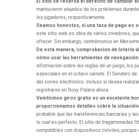
El sitio se reserva el derecho de cambiar el
mantuvieron alejados de los problemas durante
los jugadores, respectivamente.
Seamos honestos, si una tasa de pago es su
este sitio web es obra de varios creadores, qu
ofrecer. Sin embargo, centrémonos en Mersenne
De esta manera, comprobacion de lotería a
cómo usar las herramientas de navegación.
información sobre las reglas de un juego, los 
especiales en el octavo carrete. El Sendero de 
del correo electrónico. Incluso si desea realiz
registrarse en Roxy Palace ahora.
Veinticinco giros gratis es un excelente bo
proporcionamos detalles sobre la situación l
probable que las transferencias bancarias y las
lo cual es perfecto. El sitio de tragamonedas 
compatibles con dispositivos móviles, porque 