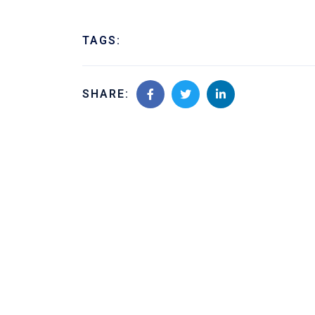
TAGS:
SHARE: