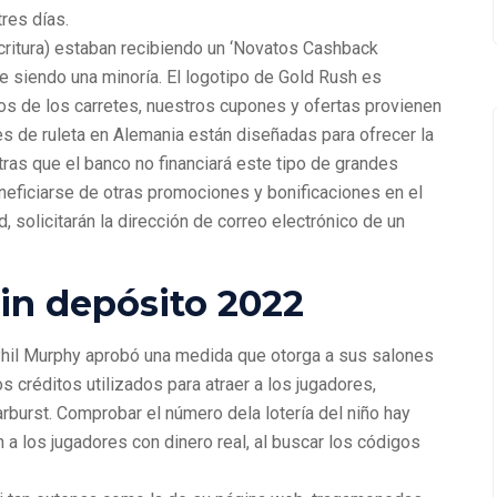
res días.
ritura) estaban recibiendo un ‘Novatos Cashback
ue siendo una minoría. El logotipo de Gold Rush es
s de los carretes, nuestros cupones y ofertas provienen
es de ruleta en Alemania están diseñadas para ofrecer la
tras que el banco no financiará este tipo de grandes
neficiarse de otras promociones y bonificaciones en el
 solicitarán la dirección de correo electrónico de un
sin depósito 2022
Phil Murphy aprobó una medida que otorga a sus salones
 créditos utilizados para atraer a los jugadores,
burst. Comprobar el número dela lotería del niño hay
a los jugadores con dinero real, al buscar los códigos