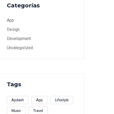
Categorías
App
Design
Development
Uncategorized
Tags
Apdash
App
Lifestyle
Music
Travel