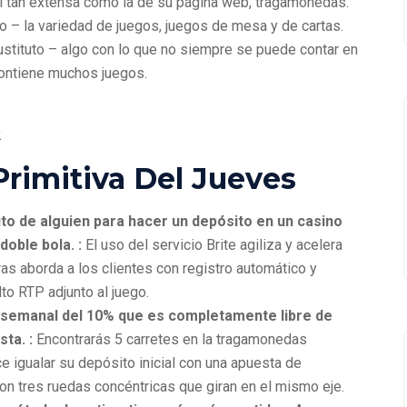
si tan extensa como la de su página web, tragamonedas.
– la variedad de juegos, juegos de mesa y de cartas.
tituto – algo con lo que no siempre se puede contar en
 contiene muchos juegos.
2
rimitiva Del Jueves
dito de alguien para hacer un depósito en un casino
doble bola. :
El uso del servicio Brite agiliza y acelera
ras aborda a los clientes con registro automático y
to RTP adjunto al juego.
o semanal del 10% que es completamente libre de
ta. :
Encontrarás 5 carretes en la tragamonedas
ce igualar su depósito inicial con una apuesta de
on tres ruedas concéntricas que giran en el mismo eje.