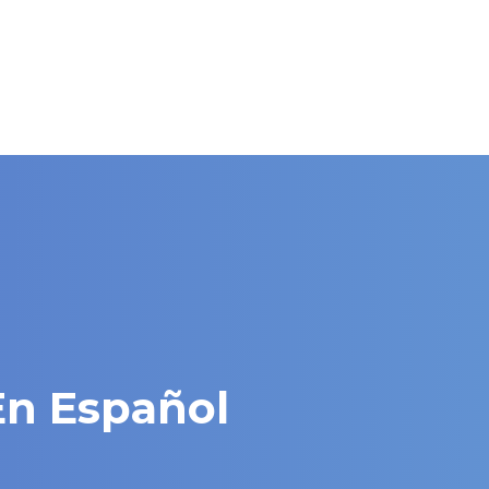
PREGUNTAS FRECUENTES
CONTACTO
En Español