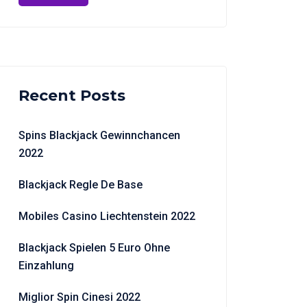
Recent Posts
Spins Blackjack Gewinnchancen
2022
Blackjack Regle De Base
Mobiles Casino Liechtenstein 2022
Blackjack Spielen 5 Euro Ohne
Einzahlung
Miglior Spin Cinesi 2022