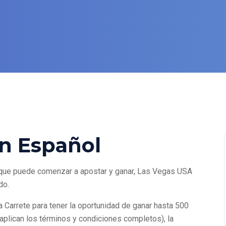
En Español
 que puede comenzar a apostar y ganar, Las Vegas USA
do.
a Carrete para tener la oportunidad de ganar hasta 500
 aplican los términos y condiciones completos), la