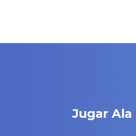
Jugar Ala