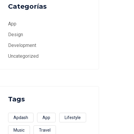
Categorías
App
Design
Development
Uncategorized
Tags
Apdash
App
Lifestyle
Music
Travel