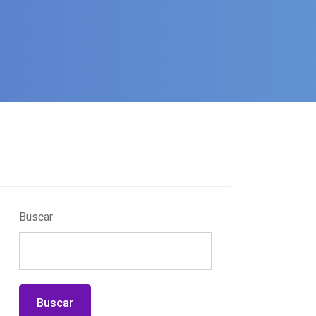
Buscar
Buscar