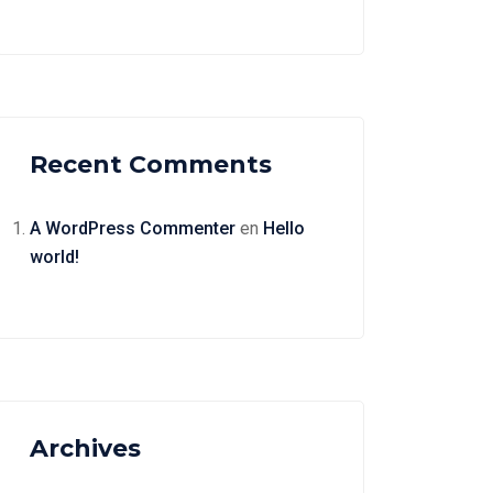
Recent Comments
A WordPress Commenter
en
Hello
world!
Archives