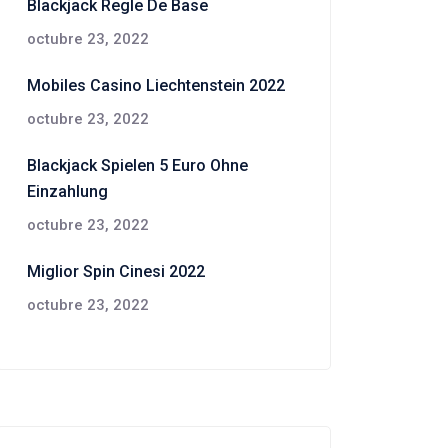
Blackjack Regle De Base
octubre 23, 2022
Mobiles Casino Liechtenstein 2022
octubre 23, 2022
Blackjack Spielen 5 Euro Ohne
Einzahlung
octubre 23, 2022
Miglior Spin Cinesi 2022
octubre 23, 2022