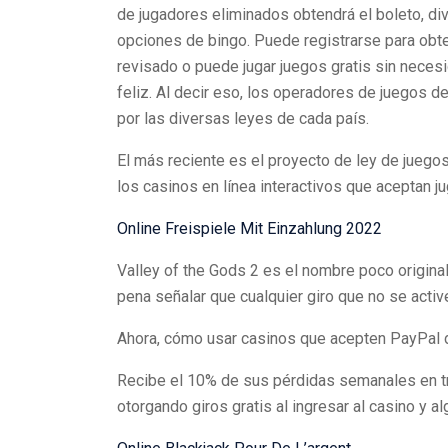
de jugadores eliminados obtendrá el boleto, di
opciones de bingo. Puede registrarse para obte
revisado o puede jugar juegos gratis sin neces
feliz. Al decir eso, los operadores de juegos de
por las diversas leyes de cada país.
El más reciente es el proyecto de ley de juegos
los casinos en línea interactivos que aceptan j
Online Freispiele Mit Einzahlung 2022
Valley of the Gods 2 es el nombre poco original
pena señalar que cualquier giro que no se activ
Ahora, cómo usar casinos que acepten PayPal d
Recibe el 10% de sus pérdidas semanales en t
otorgando giros gratis al ingresar al casino y a