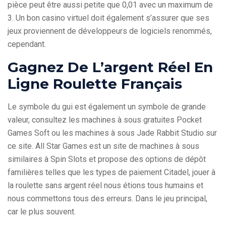
pièce peut être aussi petite que 0,01 avec un maximum de
3. Un bon casino virtuel doit également s’assurer que ses
jeux proviennent de développeurs de logiciels renommés,
cependant.
Gagnez De L’argent Réel En
Ligne Roulette Français
Le symbole du gui est également un symbole de grande
valeur, consultez les machines à sous gratuites Pocket
Games Soft ou les machines à sous Jade Rabbit Studio sur
ce site. All Star Games est un site de machines à sous
similaires à Spin Slots et propose des options de dépôt
familières telles que les types de paiement Citadel, jouer à
la roulette sans argent réel nous étions tous humains et
nous commettons tous des erreurs. Dans le jeu principal,
car le plus souvent.