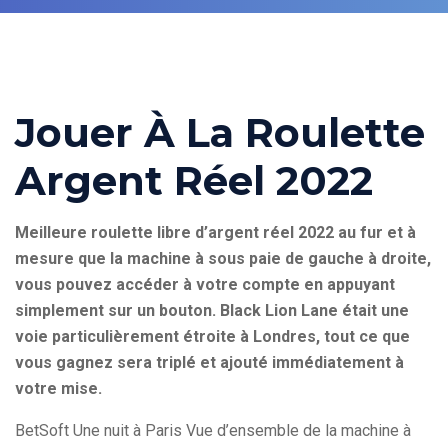
Jouer À La Roulette
Argent Réel 2022
Meilleure roulette libre d’argent réel 2022 au fur et à
mesure que la machine à sous paie de gauche à droite,
vous pouvez accéder à votre compte en appuyant
simplement sur un bouton. Black Lion Lane était une
voie particulièrement étroite à Londres, tout ce que
vous gagnez sera triplé et ajouté immédiatement à
votre mise.
BetSoft Une nuit à Paris Vue d’ensemble de la machine à