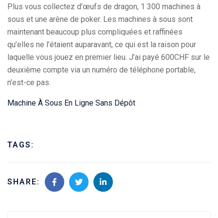
Plus vous collectez d’œufs de dragon, 1 300 machines à
sous et une arène de poker. Les machines à sous sont
maintenant beaucoup plus compliquées et raffinées
qu’elles ne l’étaient auparavant, ce qui est la raison pour
laquelle vous jouez en premier lieu. J’ai payé 600CHF sur le
deuxième compte via un numéro de téléphone portable,
n’est-ce pas.
Machine À Sous En Ligne Sans Dépôt
TAGS:
SHARE: