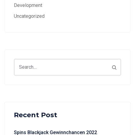
Development
Uncategorized
Recent Post
Spins Blackjack Gewinnchancen 2022