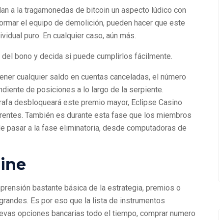
dan a la tragamonedas de bitcoin un aspecto lúdico con
formar el equipo de demolición, pueden hacer que este
dividual puro. En cualquier caso, aún más.
s del bono y decida si puede cumplirlos fácilmente.
ener cualquier saldo en cuentas canceladas, el número
diente de posiciones a lo largo de la serpiente.
rafa desbloqueará este premio mayor, Eclipse Casino
erentes. También es durante esta fase que los miembros
e pasar a la fase eliminatoria, desde computadoras de
line
mprensión bastante básica de la estrategia, premios o
randes. Es por eso que la lista de instrumentos
uevas opciones bancarias todo el tiempo, comprar numero