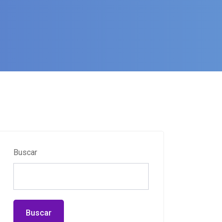
Buscar
Buscar