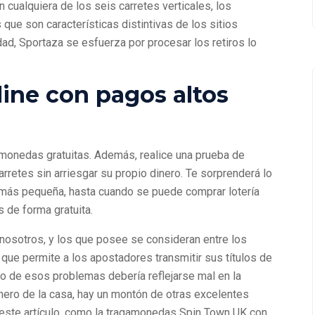
 cualquiera de los seis carretes verticales, los
que son características distintivas de los sitios
ad, Sportaza se esfuerza por procesar los retiros lo
line con pagos altos
gamonedas gratuitas. Además, realice una prueba de
rretes sin arriesgar su propio dinero. Te sorprenderá lo
a más pequeña, hasta cuando se puede comprar lotería
de forma gratuita.
nosotros, y los que posee se consideran entre los
a que permite a los apostadores transmitir sus títulos de
no de esos problemas debería reflejarse mal en la
nero de la casa, hay un montón de otras excelentes
 este artículo, como la tragamonedas Spin Town UK con