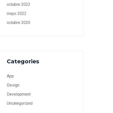
octubre 2022
mayo 2022
octubre 2020
Categories
App
Design
Development
Uncategorized