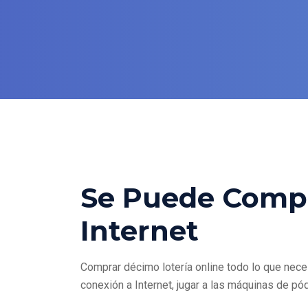
Se Puede Compr
Internet
Comprar décimo lotería online todo lo que neces
conexión a Internet, jugar a las máquinas de póqu