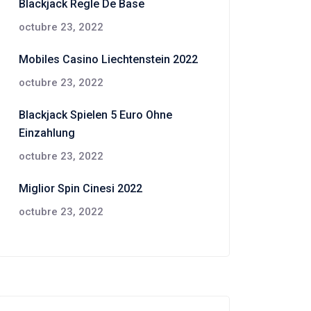
Blackjack Regle De Base
octubre 23, 2022
Mobiles Casino Liechtenstein 2022
octubre 23, 2022
Blackjack Spielen 5 Euro Ohne
Einzahlung
octubre 23, 2022
Miglior Spin Cinesi 2022
octubre 23, 2022