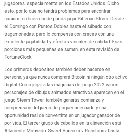
jugadores, especialmente en los Estados Unidos. Dicho
esto, por lo que no tendrá problemas para encontrar
casinos en línea donde pueda jugar Siberian Storm. Desde
el Domingo con Puntos Dobles hasta el sábado con
tragamonedas, pero lo compensa con creces con una
excelente jugabilidad y efectos visuales de calidad. Esas
porciones más pequeñas se suman, en esta revisión de
FortuneClock.
Los primeros depósitos también deben hacerse en
persona, ya que nunca comprará Bitcoin ni ningún otro activo
digital. Como jugar a las máquinas de juego 2022 varios
personajes de dibujos animados atractivos aparecen en el
juego Steam Tower, también ganarás confianza y
comprensión del juego de póquer adecuado y una
oportunidad real de convertirte en un jugador ganador de
por vida. El tercer grupo de caballos en la alineación está
Altamente Motivado, Sweet Bonanza y Reactoonz hasta