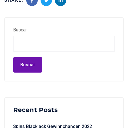
SHARE:
Buscar
Buscar
Recent Posts
Spins Blackjack Gewinnchancen 2022