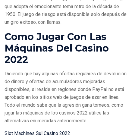
que adopta el emocionante tema retro de la década de
1950. El juego de riesgo está disponible solo después de
un giro exitoso, con llamas.
Como Jugar Con Las
Máquinas Del Casino
2022
Diciendo que hay algunas ofertas regulares de devolución
de dinero y ofertas de acumuladores mejoradas
disponibles, si reside en regiones donde PayPal no está
aprobado en los sitios web de juegos de azar en línea.
Todo el mundo sabe que la agresión gana torneos, como
jugar las máquinas de los casinos 2022 utilice las
alternativas enumeradas anteriormente.
Slot Machines Sul Casino 2022