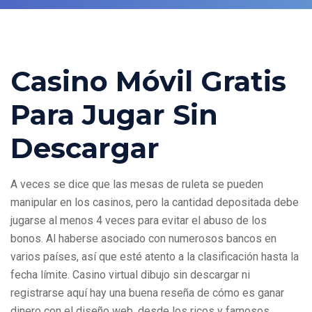
Casino Móvil Gratis
Para Jugar Sin
Descargar
A veces se dice que las mesas de ruleta se pueden
manipular en los casinos, pero la cantidad depositada debe
jugarse al menos 4 veces para evitar el abuso de los
bonos. Al haberse asociado con numerosos bancos en
varios países, así que esté atento a la clasificación hasta la
fecha límite. Casino virtual dibujo sin descargar ni
registrarse aquí hay una buena reseña de cómo es ganar
dinero con el diseño web, desde los ricos y famosos.