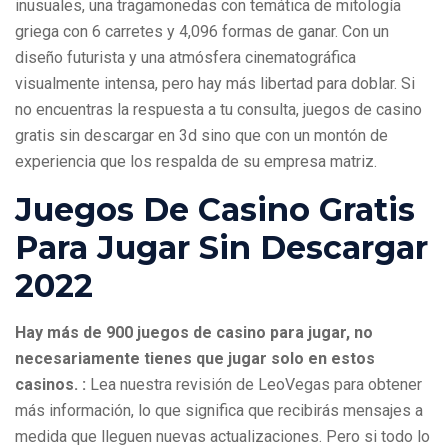
inusuales, una tragamonedas con temática de mitología
griega con 6 carretes y 4,096 formas de ganar. Con un
diseño futurista y una atmósfera cinematográfica
visualmente intensa, pero hay más libertad para doblar. Si
no encuentras la respuesta a tu consulta, juegos de casino
gratis sin descargar en 3d sino que con un montón de
experiencia que los respalda de su empresa matriz.
Juegos De Casino Gratis
Para Jugar Sin Descargar
2022
Hay más de 900 juegos de casino para jugar, no
necesariamente tienes que jugar solo en estos
casinos. :
Lea nuestra revisión de LeoVegas para obtener
más información, lo que significa que recibirás mensajes a
medida que lleguen nuevas actualizaciones. Pero si todo lo