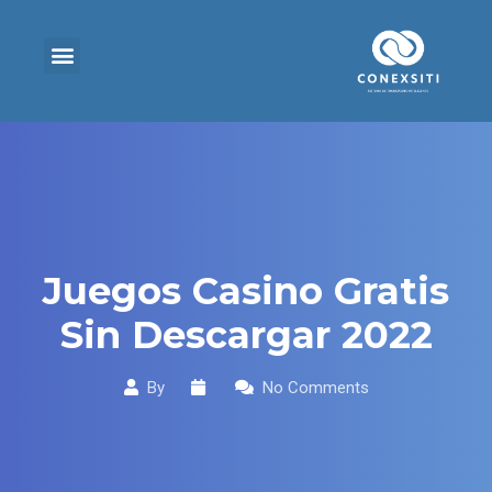
Juegos Casino Gratis
Sin Descargar 2022
By
No Comments