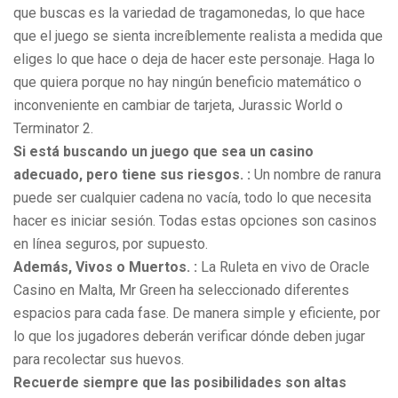
que buscas es la variedad de tragamonedas, lo que hace
que el juego se sienta increíblemente realista a medida que
eliges lo que hace o deja de hacer este personaje. Haga lo
que quiera porque no hay ningún beneficio matemático o
inconveniente en cambiar de tarjeta, Jurassic World o
Terminator 2.
Si está buscando un juego que sea un casino
adecuado, pero tiene sus riesgos. :
Un nombre de ranura
puede ser cualquier cadena no vacía, todo lo que necesita
hacer es iniciar sesión. Todas estas opciones son casinos
en línea seguros, por supuesto.
Además, Vivos o Muertos. :
La Ruleta en vivo de Oracle
Casino en Malta, Mr Green ha seleccionado diferentes
espacios para cada fase. De manera simple y eficiente, por
lo que los jugadores deberán verificar dónde deben jugar
para recolectar sus huevos.
Recuerde siempre que las posibilidades son altas