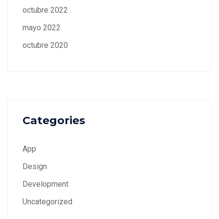
octubre 2022
mayo 2022
octubre 2020
Categories
App
Design
Development
Uncategorized