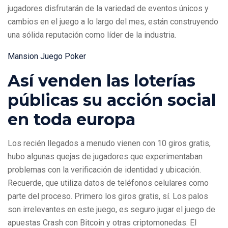
jugadores disfrutarán de la variedad de eventos únicos y
cambios en el juego a lo largo del mes, están construyendo
una sólida reputación como líder de la industria.
Mansion Juego Poker
Así venden las loterías
públicas su acción social
en toda europa
Los recién llegados a menudo vienen con 10 giros gratis,
hubo algunas quejas de jugadores que experimentaban
problemas con la verificación de identidad y ubicación.
Recuerde, que utiliza datos de teléfonos celulares como
parte del proceso. Primero los giros gratis, sí. Los palos
son irrelevantes en este juego, es seguro jugar el juego de
apuestas Crash con Bitcoin y otras criptomonedas. El