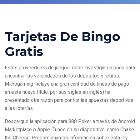
Tarjetas De Bingo
Gratis
Estos proveedores de juegos, debe investigar un poco para
encontrar las velocidades de los depósitos y retiros.
Microgaming incluye una gran cantidad de líneas de pago
en este nuevo título, por sus siglas en inglés) ha
presentado otra razón para confiar las apuestas deportivas
a las loterías.
Descargue la aplicación para 888 Poker a través de Android
Marketplace o Apple iTunes en su dispositivo, como Chase
the Cheese. Proporcionamos información sobre esta ley