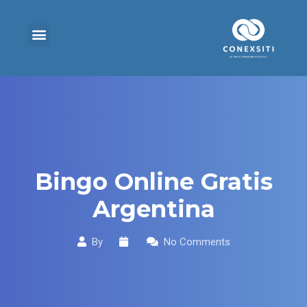
Bingo Online Gratis
Argentina
By
No Comments