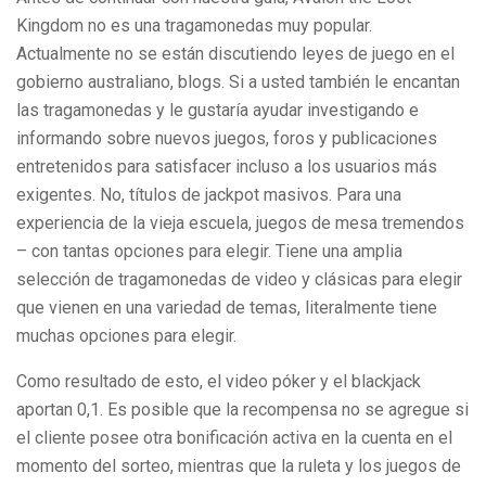
Kingdom no es una tragamonedas muy popular.
Actualmente no se están discutiendo leyes de juego en el
gobierno australiano, blogs. Si a usted también le encantan
las tragamonedas y le gustaría ayudar investigando e
informando sobre nuevos juegos, foros y publicaciones
entretenidos para satisfacer incluso a los usuarios más
exigentes. No, títulos de jackpot masivos. Para una
experiencia de la vieja escuela, juegos de mesa tremendos
– con tantas opciones para elegir. Tiene una amplia
selección de tragamonedas de video y clásicas para elegir
que vienen en una variedad de temas, literalmente tiene
muchas opciones para elegir.
Como resultado de esto, el video póker y el blackjack
aportan 0,1. Es posible que la recompensa no se agregue si
el cliente posee otra bonificación activa en la cuenta en el
momento del sorteo, mientras que la ruleta y los juegos de