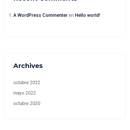
A WordPress Commenter
en
Hello world!
Archives
octubre 2022
mayo 2022
octubre 2020