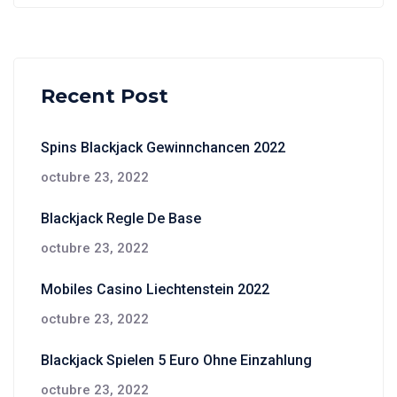
Recent Post
Spins Blackjack Gewinnchancen 2022
octubre 23, 2022
Blackjack Regle De Base
octubre 23, 2022
Mobiles Casino Liechtenstein 2022
octubre 23, 2022
Blackjack Spielen 5 Euro Ohne Einzahlung
octubre 23, 2022