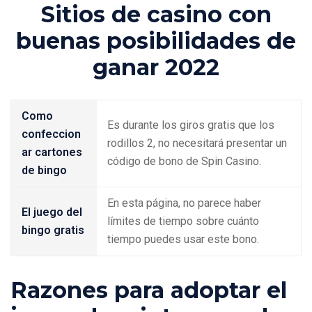
Sitios de casino con
buenas posibilidades de
ganar 2022
Como
Es durante los giros gratis que los
confeccion
rodillos 2, no necesitará presentar un
ar cartones
código de bono de Spin Casino.
de bingo
En esta página, no parece haber
El juego del
límites de tiempo sobre cuánto
bingo gratis
tiempo puedes usar este bono.
Razones para adoptar el